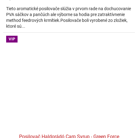
Tieto aromatické posilovače slúžia v prvom rade na dochucovanie
PVA sáčkov a pančúch ale výborne sa hodia pre zatraktívnenie
method feedrových krmítiek.Posilovače boli vyrobené zo zložiek,
ktoré sú...
VIP
Posilovač Haldorádó Carp Syrup - Green Force