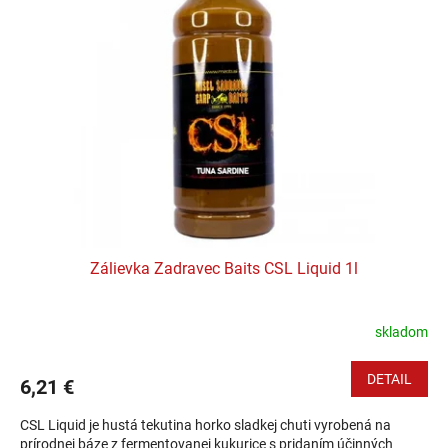
Zálievka Zadravec Baits CSL Liquid 1l
skladom
DETAIL
6,21 €
CSL Liquid je hustá tekutina horko sladkej chuti vyrobená na
prírodnej báze z fermentovanej kukurice s pridaním účinných