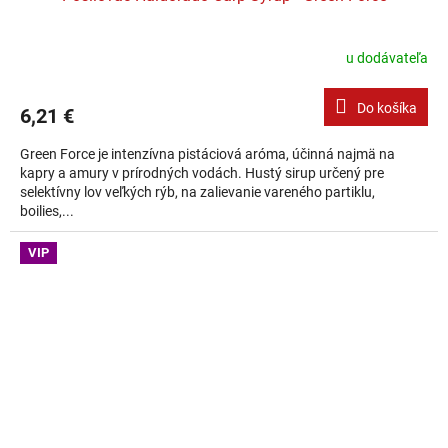
u dodávateľa
Do košíka
6,21 €
Green Force je intenzívna pistáciová aróma, účinná najmä na
kapry a amury v prírodných vodách. Hustý sirup určený pre
selektívny lov veľkých rýb, na zalievanie vareného partiklu,
boilies,...
VIP