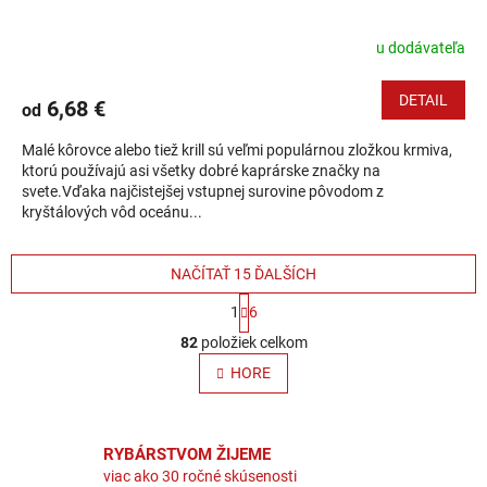
u dodávateľa
DETAIL
6,68 €
od
Malé kôrovce alebo tiež krill sú veľmi populárnou zložkou krmiva,
ktorú používajú asi všetky dobré kaprárske značky na
svete.Vďaka najčistejšej vstupnej surovine pôvodom z
kryštálových vôd oceánu...
NAČÍTAŤ 15 ĎALŠÍCH
Stránkovanie
1
6
Ovládacie prvky výpisu
82
položiek celkom
HORE
RYBÁRSTVOM ŽIJEME
viac ako 30 ročné skúsenosti