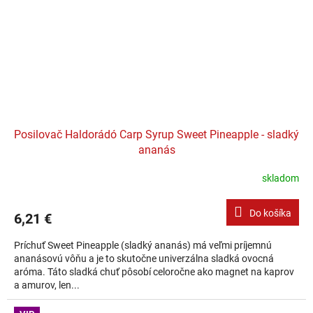
Posilovač Haldorádó Carp Syrup Sweet Pineapple - sladký
ananás
skladom
Do košíka
6,21 €
Príchuť Sweet Pineapple (sladký ananás) má veľmi príjemnú
ananásovú vôňu a je to skutočne univerzálna sladká ovocná
aróma. Táto sladká chuť pôsobí celoročne ako magnet na kaprov
a amurov, len...