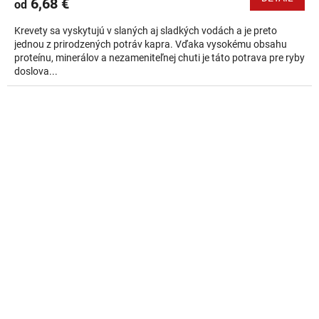
6,68 €
od
Krevety sa vyskytujú v slaných aj sladkých vodách a je preto
jednou z prirodzených potráv kapra. Vďaka vysokému obsahu
proteínu, minerálov a nezameniteľnej chuti je táto potrava pre ryby
doslova...