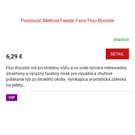
Posilovač Method Feeder Fans Fluo Booster
skladom
DETAIL
6,29 €
Fluo Booster má prvotriednu vôňu a vo vode vytvára mimoriadne
atraktívny a výrazný farebný mrak pre vizuálne a chuťové
prilákanie rýb zo širokého okolia. Vynikajúca aromatická zálievka
na pelety,...
VIP