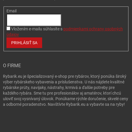
Email
Vložením e-mailu súhlasíte s
podmienkami ochrany osobných
údajov
PRIHLÁSIŤ SA
O FIRME
Rybarik.eu je špecializovaný e-shop pre rybárov, ktorý ponúka široký
výber rybárskeho vybavenia a príslušenstva. U nás nájdete kvalitné
rybárske prúty, navijaky, nástrahy, krmivá a ďalšie potreby pre
každého rybára. Sme tu pre profesionálov aj amatérov, ktorí chcú
uloviť svoj vysnívaný úlovok. Ponúkame rýchle doručenie, skvelé ceny
a odborné poradenstvo. Navštívte Rybarik.eu a vybavte sa na ryby!