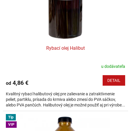
Rybací olej Halibut
u dodávateľa
DETAIL
4,86 €
od
Kvalitný rybací halibutový olej pre zalievanie a zatraktívnenie
peliet, partiklu, prísada do krmiva alebo zmesí do PVA sáčkov,
alebo PVA pančúch. Halibutový olej je možné použiť aj pri výrobe...
Tip
VIP