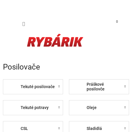
Prejsť na obsah
NÁKUP
0
Posilovače
Práškové
Tekuté posilovače
posilovče
Tekuté potravy
Oleje
CSL
Sladidlá