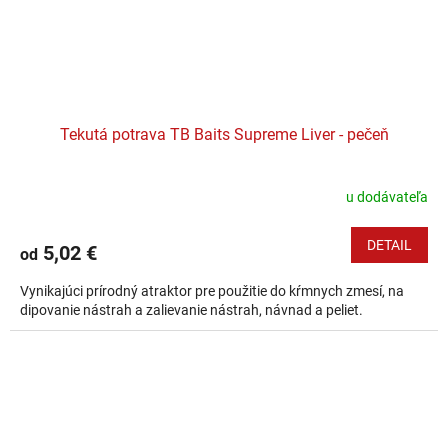
Tekutá potrava TB Baits Supreme Liver - pečeň
u dodávateľa
DETAIL
5,02 €
od
Vynikajúci prírodný atraktor pre použitie do kŕmnych zmesí, na
dipovanie nástrah a zalievanie nástrah, návnad a peliet.