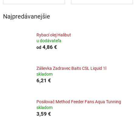
Najpredávanejšie
Rybací olej Halibut
u dodávateľa
4,86 €
od
Zálievka Zadravec Baits CSL Liquid 1l
skladom
6,21 €
Posilovač Method Feeder Fans Aqua Tunning
skladom
3,59 €