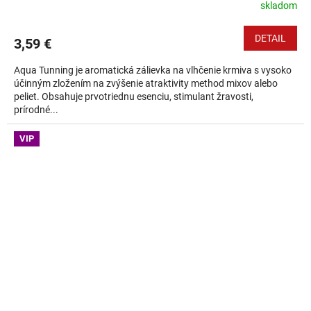
skladom
DETAIL
3,59 €
Aqua Tunning je aromatická zálievka na vlhčenie krmiva s vysoko
účinným zložením na zvýšenie atraktivity method mixov alebo
peliet. Obsahuje prvotriednu esenciu, stimulant žravosti,
prírodné...
VIP