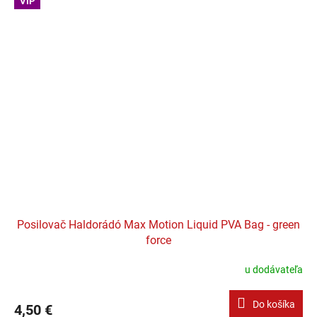
VIP
Posilovač Haldorádó Max Motion Liquid PVA Bag - green
force
u dodávateľa
Do košíka
4,50 €