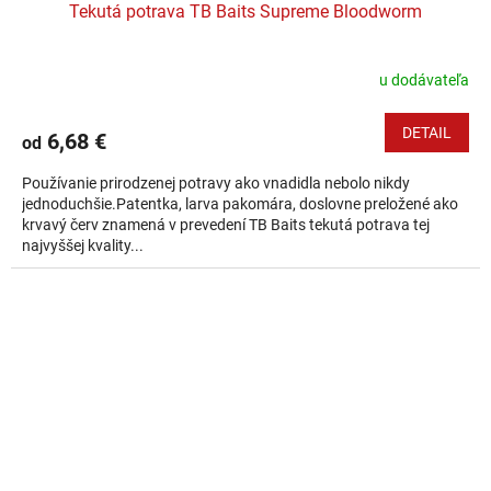
Tekutá potrava TB Baits Supreme Bloodworm
u dodávateľa
DETAIL
6,68 €
od
Používanie prirodzenej potravy ako vnadidla nebolo nikdy
jednoduchšie.Patentka, larva pakomára, doslovne preložené ako
krvavý červ znamená v prevedení TB Baits tekutá potrava tej
najvyššej kvality...