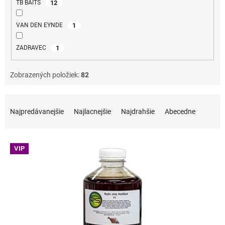
12
TB BAITS
1
VAN DEN EYNDE
1
ZADRAVEC
Zobrazených položiek:
82
Radenie produktov
Najpredávanejšie
Najlacnejšie
Najdrahšie
Abecedne
Výpis produktov
VIP