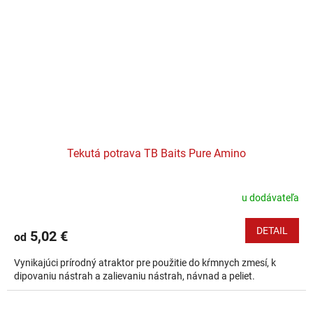
Tekutá potrava TB Baits Pure Amino
u dodávateľa
DETAIL
5,02 €
od
Vynikajúci prírodný atraktor pre použitie do kŕmnych zmesí, k
dipovaniu nástrah a zalievaniu nástrah, návnad a peliet.