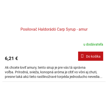
Posilovač Haldorádó Carp Syrup - amur
u dodávateľa
Do košíka
6,21 €
Ak chcete loviť amury, tento sirup je pre vás tá správna
voľba. Prírodná, svieža, konopná aróma je cítiť vo vôni aj chuti,
presne taká akú tieto rastlinožravé torpéda jednoducho nevedia...