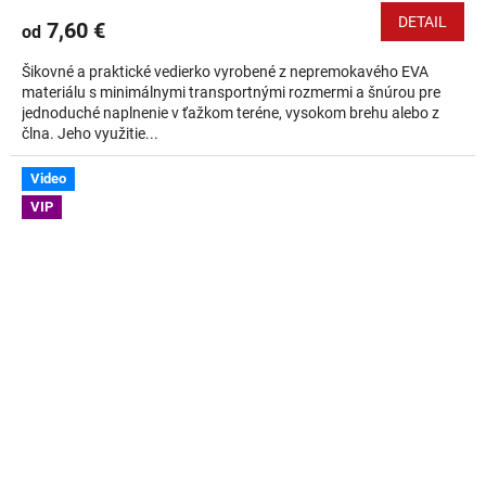
DETAIL
7,60 €
od
Šikovné a praktické vedierko vyrobené z nepremokavého EVA
materiálu s minimálnymi transportnými rozmermi a šnúrou pre
jednoduché naplnenie v ťažkom teréne, vysokom brehu alebo z
člna. Jeho využitie...
Video
VIP