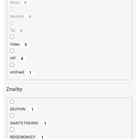
0
Akcia
0
Novinka
0
Tip
3
Video
4
VIP
1
xmlFeed
Značky
1
DELPHIN
1
GIANTS FISHING
1
RIDGEMONKEY