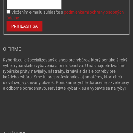
Vložením e-mailu súhlasíte s
podmienkami ochrany osobných
údajov
PRIHLÁSIŤ SA
O FIRME
Rybarik.eu je špecializovaný e-shop pre rybárov, ktorý ponúka široký
výber rybárskeho vybavenia a príslušenstva. U nás nájdete kvalitné
rybárske prúty, navijaky, nástrahy, krmivá a ďalšie potreby pre
každého rybára. Sme tu pre profesionálov aj amatérov, ktorí chcú
uloviť svoj vysnívaný úlovok. Ponúkame rýchle doručenie, skvelé ceny
a odborné poradenstvo. Navštívte Rybarik.eu a vybavte sa na ryby!