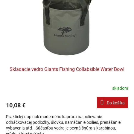
Skladacie vedro Giants Fishing Collabsible Water Bowl
skladom
Do košíka
10,08 €
Praktický doplnok moderného kaprára na polievanie
odháčkovacej podložky, úlovku, namáčanie boilies, prenášanie
vybavenia atď.. Súčasťou vedra je pevná šnúra s karabínou,
vďaka ktorej môžete...