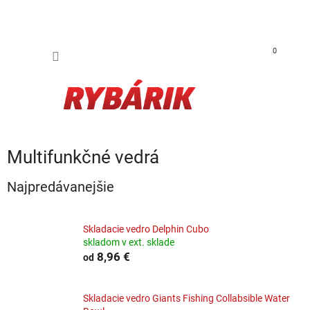
Prejsť na obsah
NÁKUP
0
Multifunkčné vedrá
Najpredávanejšie
Skladacie vedro Delphin Cubo
skladom v ext. sklade
8,96 €
od
Skladacie vedro Giants Fishing Collabsible Water