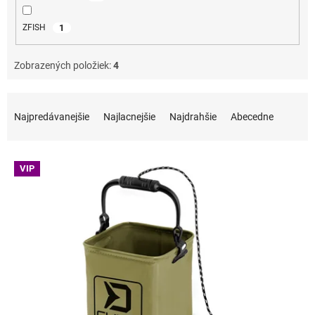
1
ZFISH
Zobrazených položiek:
4
Radenie produktov
Najpredávanejšie
Najlacnejšie
Najdrahšie
Abecedne
Výpis produktov
VIP