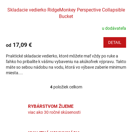
Skladacie vedierko RidgeMonkey Perspective Collapsible
Bucket
u dodávateľa
DETAIL
17,09 €
od
Praktické skladacie vedierko, ktoré môžete mať vždy po ruke a
ľahko ho pribalíte k vášmu vybaveniu na akúkoľvek výpravu. Takto
máte so sebou nádobu na vodu, ktorá vo výbave zaberie minimum
miesta....
4
položiek celkom
Ovládacie prvky výpisu
RYBÁRSTVOM ŽIJEME
viac ako 30 ročné skúsenosti