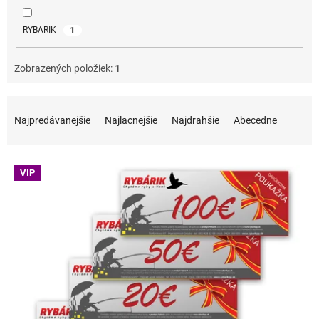
1
RYBARIK
Zobrazených položiek:
1
Radenie produktov
Najpredávanejšie
Najlacnejšie
Najdrahšie
Abecedne
Výpis produktov
VIP