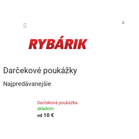
Prejsť na obsah
NÁKUP
0
Darčekové poukážky
Najpredávanejšie
Darčeková poukážka
skladom
10 €
od