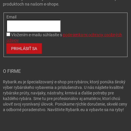
produktoch na našom e-shope.
Email
Vložením e-mailu súhlasíte s
podmienkami ochrany osobných
údajov
PRIHLÁSIŤ SA
O FIRME
Rybarik.eu je špecializovaný e-shop pre rybárov, ktorý ponúka široký
výber rybárskeho vybavenia a príslušenstva. U nás nájdete kvalitné
rybárske prúty, navijaky, nástrahy, krmivá a ďalšie potreby pre
každého rybára. Sme tu pre profesionálov aj amatérov, ktorí chcú
uloviť svoj vysnívaný úlovok. Ponúkame rýchle doručenie, skvelé ceny
a odborné poradenstvo. Navštívte Rybarik.eu a vybavte sa na ryby!