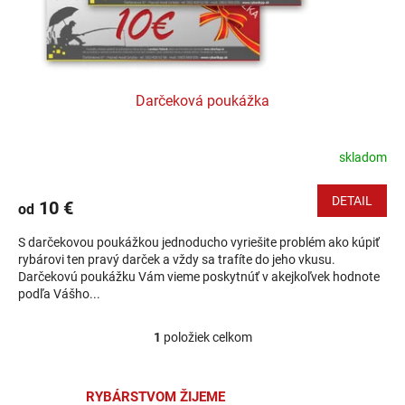
Darčeková poukážka
skladom
DETAIL
10 €
od
S darčekovou poukážkou jednoducho vyriešite problém ako kúpiť
rybárovi ten pravý darček a vždy sa trafíte do jeho vkusu.
Darčekovú poukážku Vám vieme poskytnúť v akejkoľvek hodnote
podľa Vášho...
1
položiek celkom
Ovládacie prvky výpisu
RYBÁRSTVOM ŽIJEME