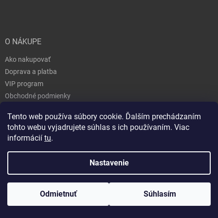
O NÁKUPE
Ako nakupovať
Doprava a platba
VIP program
Obchodné podmienky
Ochrana osobných údajov
Tento web používa súbory cookie. Ďalším prechádzaním
Nákup cez Quatro
tohto webu vyjadrujete súhlas s ich používaním. Viac
Odstúpenie od zmluvy
informácií
tu
.
Postup pri reklamácií
Nastavenie
Odmietnuť
Súhlasím
Zaregistrovaní a prihlásení nakupujú lacnejšie !
KONTAKT