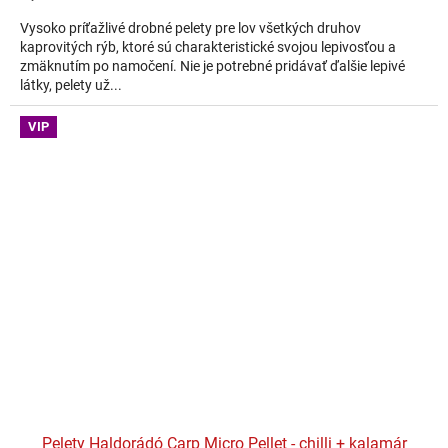
Vysoko príťažlivé drobné pelety pre lov všetkých druhov
kaprovitých rýb, ktoré sú charakteristické svojou lepivosťou a
zmäknutím po namočení. Nie je potrebné pridávať ďalšie lepivé
látky, pelety už...
VIP
Pelety Haldorádó Carp Micro Pellet - chilli + kalamár