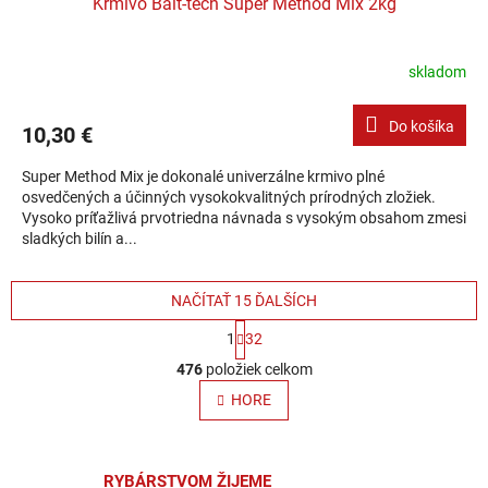
Krmivo Bait-tech Super Method Mix 2kg
skladom
Do košíka
10,30 €
Super Method Mix je dokonalé univerzálne krmivo plné
osvedčených a účinných vysokokvalitných prírodných zložiek.
Vysoko príťažlivá prvotriedna návnada s vysokým obsahom zmesi
sladkých bilín a...
NAČÍTAŤ 15 ĎALŠÍCH
Stránkovanie
1
32
Ovládacie prvky výpisu
476
položiek celkom
HORE
RYBÁRSTVOM ŽIJEME