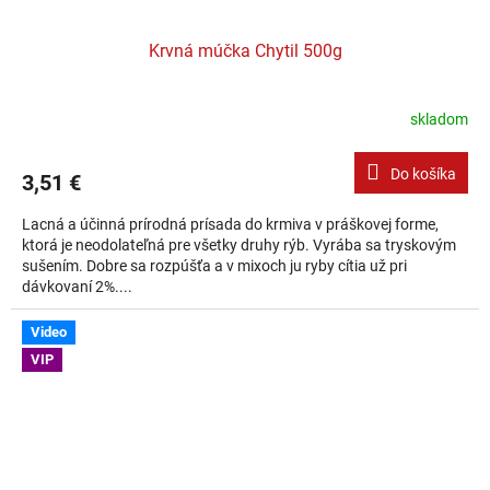
Krvná múčka Chytil 500g
skladom
Do košíka
3,51 €
Lacná a účinná prírodná prísada do krmiva v práškovej forme,
ktorá je neodolateľná pre všetky druhy rýb. Vyrába sa tryskovým
sušením. Dobre sa rozpúšťa a v mixoch ju ryby cítia už pri
dávkovaní 2%....
Video
VIP