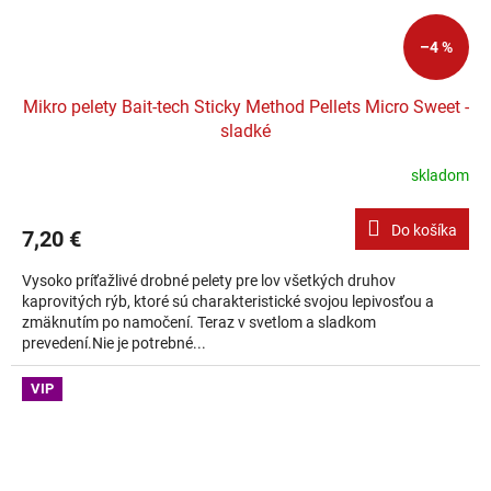
–4 %
Mikro pelety Bait-tech Sticky Method Pellets Micro Sweet -
sladké
skladom
Do košíka
7,20 €
Vysoko príťažlivé drobné pelety pre lov všetkých druhov
kaprovitých rýb, ktoré sú charakteristické svojou lepivosťou a
zmäknutím po namočení. Teraz v svetlom a sladkom
prevedení.Nie je potrebné...
VIP