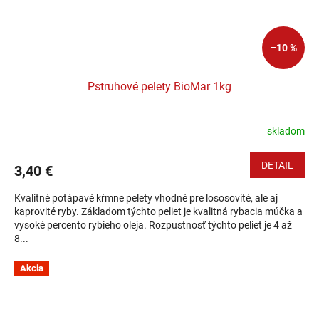
–10 %
Pstruhové pelety BioMar 1kg
skladom
DETAIL
3,40 €
Kvalitné potápavé kŕmne pelety vhodné pre lososovité, ale aj
kaprovité ryby. Základom týchto peliet je kvalitná rybacia múčka a
vysoké percento rybieho oleja. Rozpustnosť týchto peliet je 4 až
8...
Akcia