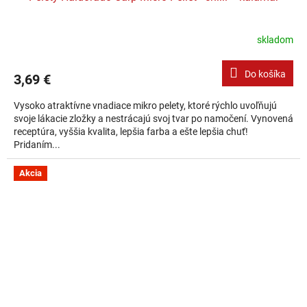
skladom
Do košíka
3,69 €
Vysoko atraktívne vnadiace mikro pelety, ktoré rýchlo uvoľňujú
svoje lákacie zložky a nestrácajú svoj tvar po namočení. Vynovená
receptúra, vyššia kvalita, lepšia farba a ešte lepšia chuť!
Pridaním...
Akcia