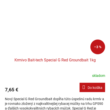
–3 %
Krmivo Bait-tech Special G Red Groundbait 1kg
skladom
Do košíka
7,65 €
Nový Special G Red Groundbait dopĺňa túto úspešnú radu krmív a
je rovnako zložený z najkvalitnejšej rybacej múčky na trhu GPS90
a ďalších vysokokvalitných rybacích múčok. Special G Red je