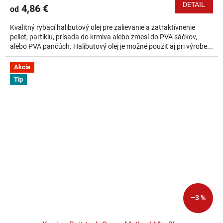
DETAIL
4,86 €
od
Kvalitný rybací halibutový olej pre zalievanie a zatraktívnenie
peliet, partiklu, prísada do krmiva alebo zmesí do PVA sáčkov,
alebo PVA pančúch. Halibutový olej je možné použiť aj pri výrobe...
Akcia
Tip
–3 %