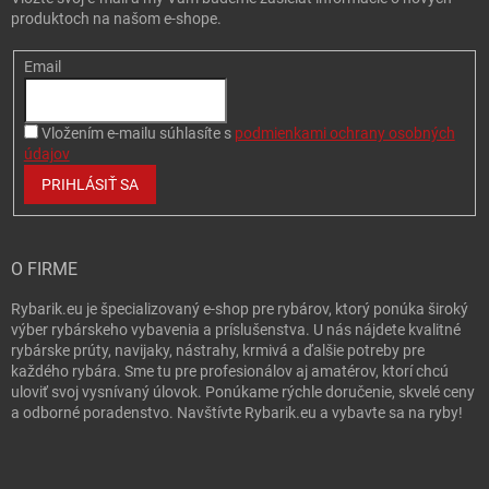
produktoch na našom e-shope.
Email
Vložením e-mailu súhlasíte s
podmienkami ochrany osobných
údajov
PRIHLÁSIŤ SA
O FIRME
Rybarik.eu je špecializovaný e-shop pre rybárov, ktorý ponúka široký
výber rybárskeho vybavenia a príslušenstva. U nás nájdete kvalitné
rybárske prúty, navijaky, nástrahy, krmivá a ďalšie potreby pre
každého rybára. Sme tu pre profesionálov aj amatérov, ktorí chcú
uloviť svoj vysnívaný úlovok. Ponúkame rýchle doručenie, skvelé ceny
a odborné poradenstvo. Navštívte Rybarik.eu a vybavte sa na ryby!