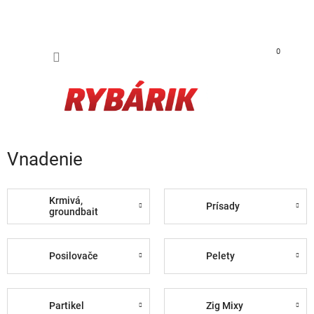
Prejsť na obsah
NÁKUP
0
Vnadenie
Krmivá,
Prísady
groundbait
Posilovače
Pelety
Partikel
Zig Mixy