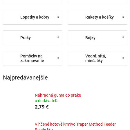
Lopatky a kobry
Rakety a košíky
Praky
Bójky
Pomôcky na
Vedrá, sitá,
zakrmovanie
miešačky
Najpredávanejšie
Náhradná guma do praku
u dodávateľa
2,79 €
Vlhčené hotové krmivo Traper Method Feeder
Ready Mix