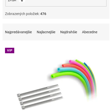
6
ZFISH
Zobrazených položiek:
476
Radenie produktov
Najpredávanejšie
Najlacnejšie
Najdrahšie
Abecedne
Výpis produktov
VIP