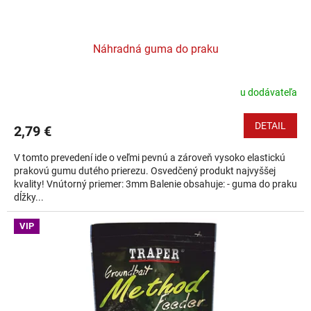
Náhradná guma do praku
u dodávateľa
DETAIL
2,79 €
V tomto prevedení ide o veľmi pevnú a zároveň vysoko elastickú
prakovú gumu dutého prierezu. Osvedčený produkt najvyššej
kvality! Vnútorný priemer: 3mm Balenie obsahuje: - guma do praku
dĺžky...
VIP