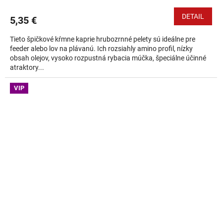
DETAIL
5,35 €
Tieto špičkové kŕmne kaprie hrubozrnné pelety sú ideálne pre
feeder alebo lov na plávanú. Ich rozsiahly amino profil, nízky
obsah olejov, vysoko rozpustná rybacia múčka, špeciálne účinné
atraktory...
VIP