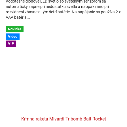
Vodotesné diódové LED svetlo so svetelným senzorom sa
automaticky zapne pri nedostatku svetla a naopak ráno pri
rozvidnení zhasne a tým šetrí batérie. Na napájanie sa používa 2 x
AAA batéria...
Novinka
Video
VIP
Kŕmna raketa Mivardi Tribomb Bait Rocket