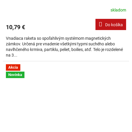
skladom
Do košíka
10,79 €
Vnadiaca raketa so spoľahlivým systémom magnetických
zámkov. Určená pre vnadenie všetkými typmi suchého alebo
navlhčeného krmiva, partiklu, peliet, boilies, atď. Telo je rozdelené
na 3...
Akcia
Novinka