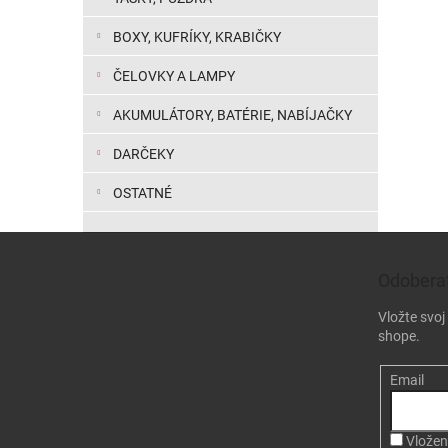
BOXY, KUFRÍKY, KRABIČKY
ČELOVKY A LAMPY
AKUMULÁTORY, BATÉRIE, NABÍJAČKY
DARČEKY
OSTATNÉ
Zápätie
Odoberať
Vložte svo
shope.
Email
Vložen