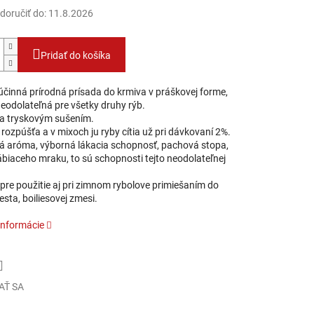
oručiť do:
11.8.2026
Pridať do košíka
účinná prírodná prísada do krmiva v práškovej forme,
neodolateľná pre všetky druhy rýb.
a tryskovým sušením.
rozpúšťa a v mixoch ju ryby cítia už pri dávkovaní 2%.
ká aróma, výborná lákacia schopnosť, pachová stopa,
ábiaceho mraku, to sú schopnosti tejto neodolateľnej
pre použitie aj pri zimnom rybolove primiešaním do
esta, boiliesovej zmesi.
informácie
AŤ SA