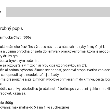
s
robný popis
á múčka Chytil 500g
ukt známeho českého výrobcu návnad a nástrah na ryby firmy Chytil.
á a účinná prírodná prísada do krmiva v práškovej forme, ktorá je neodol
ky druhy rýb.
ba sa tryskovým sušením.
e sa rozpúšťa a v mixoch ju ryby cítia už pri dávkovaní 2%.
ifická aróma, výborná lákacia schopnosť, pachová stopa, tvorba vábiac
ú schopnosti tejto neodolateľnej prísady.
rná pre použitie aj pri zimnom rybolove primiešaním do krmiva, cesta, boi
i.
čila sa pri výrobe boilies, je však nutné boilies po vyrobení rýchlo zmraziť
rebovať, kazia sa.
nie: 500g
ovanie: maximálne do 5% na 1 kg suchej zmesi