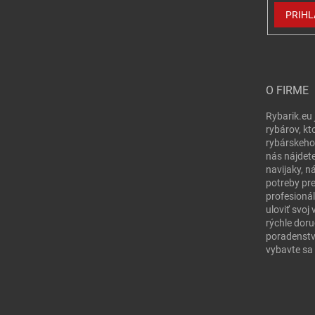
PRIHL
O FIRME
Rybarik.eu 
rybárov, kt
rybárskeho
nás nájdete
navijaky, n
potreby pr
profesionál
uloviť svo
rýchle doru
poradenstv
vybavte sa 