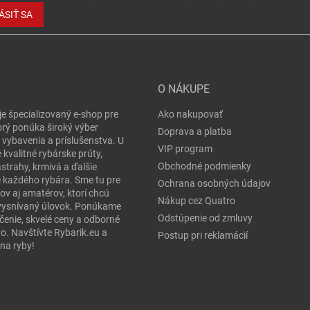
ÁSIŤ SA
O NÁKUPE
je špecializovaný e-shop pre
Ako nakupovať
orý ponúka široký výber
Doprava a platba
 vybavenia a príslušenstva. U
VIP program
 kvalitné rybárske prúty,
Obchodné podmienky
ástrahy, krmivá a ďalšie
e každého rybára. Sme tu pre
Ochrana osobných údajov
ov aj amatérov, ktorí chcú
Nákup cez Quatro
j vysnívaný úlovok. Ponúkame
Odstúpenie od zmluvy
čenie, skvelé ceny a odborné
o. Navštívte Rybarik.eu a
Postup pri reklamácií
na ryby!