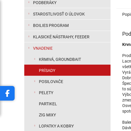
PODBERÁKY
STAROSTLIVOSŤ O ÚLOVOK
Popi
BOILIES PROGRAM
Pod
KLASICKÉ NÁSTRAHY, FEEDER
Krvn
VNADENIE
Prod
KRMIVÁ, GROUNDBAIT
Lacn
všet
PRÍSADY
Vyrá
Dobr
POSILOVAČE
Špec
to s
PELETY
Výbo
zmes
PARTIKEL
Osved
spot
ZIG MIXY
Bale
LOPATKY A KOBRY
Dávk