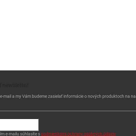
 newsletter
j e-mail a my Vám budeme zasielať informácie o nových produktoch na n
ím e-mailu súhlasíte s
podmienkami ochrany osobných údajov