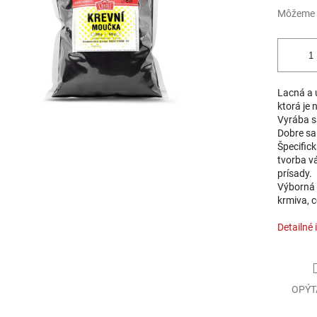
Môžeme d
Lacná a 
ktorá je 
Vyrába s
Dobre sa 
Špecific
tvorba v
prísady.
Výborná 
krmiva, c
Detailné 
OPÝT