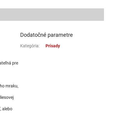
Dodatočné parametre
Kategória
:
Prísady
ateľná pre
eho mraku,
liesovej
, alebo