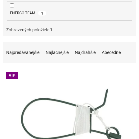
1
ENERGO TEAM
Zobrazených položiek:
1
Radenie produktov
Najpredávanejšie
Najlacnejšie
Najdrahšie
Abecedne
Výpis produktov
VIP