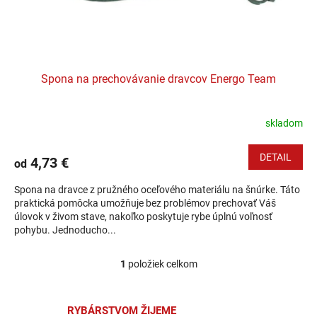
Spona na prechovávanie dravcov Energo Team
skladom
DETAIL
4,73 €
od
Spona na dravce z pružného oceľového materiálu na šnúrke. Táto
praktická pomôcka umožňuje bez problémov prechovať Váš
úlovok v živom stave, nakoľko poskytuje rybe úplnú voľnosť
pohybu. Jednoducho...
1
položiek celkom
Ovládacie prvky výpisu
RYBÁRSTVOM ŽIJEME