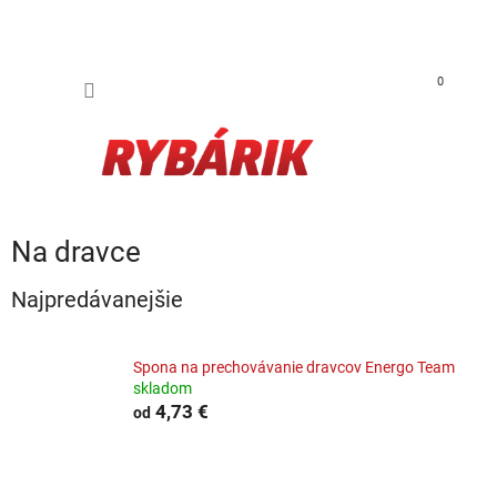
Prejsť na obsah
NÁKUP
0
Na dravce
Najpredávanejšie
Spona na prechovávanie dravcov Energo Team
skladom
4,73 €
od