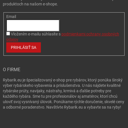
produktoch na našom e-shope.
Email
Vložením e-mailu súhlasíte s
podmienkami ochrany osobných
údajov
PRIHLÁSIŤ SA
O FIRME
Rybarik.eu je špecializovaný e-shop pre rybárov, ktorý ponúka široký
výber rybárskeho vybavenia a príslušenstva. U nás nájdete kvalitné
rybárske prúty, navijaky, nástrahy, krmivá a ďalšie potreby pre
každého rybára. Sme tu pre profesionálov aj amatérov, ktorí chcú
uloviť svoj vysnívaný úlovok. Ponúkame rýchle doručenie, skvelé ceny
a odborné poradenstvo. Navštívte Rybarik.eu a vybavte sa na ryby!