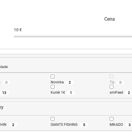
Cena
10
€
klade
0
2
0
a
Novinka
Tip
13
1
2
Kuriér 1€
xmlFeed
ky
2
5
3
PHIN
GIANTS FISHING
MIKADO