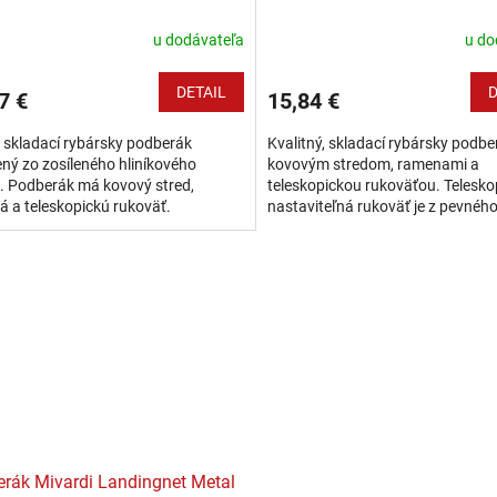
u dodávateľa
u do
DETAIL
D
7 €
15,84 €
 skladací rybársky podberák
Kvalitný, skladací rybársky podbe
ný zo zosíleného hliníkového
kovovým stredom, ramenami a
u. Podberák má kovový stred,
teleskopickou rukoväťou. Telesko
 a teleskopickú rukoväť.
nastaviteľná rukoväť je z pevnéh
opicky nastaviteľná rukoväť s
hliníkového profilu s plynulým n
ým nastavením dĺžky...
dĺžky pomocou...
rák Mivardi Landingnet Metal