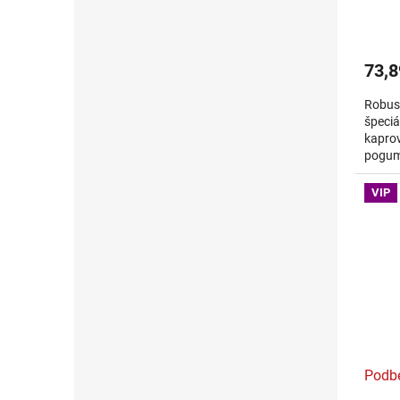
sieťk
73,8
Robus
špeciá
kaprov
pogum
detai
pri...
VIP
Podb