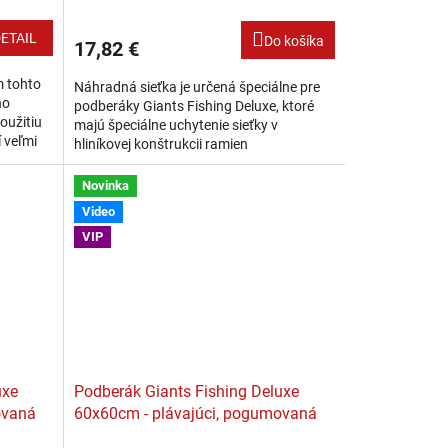
ETAIL
Do košíka
17,82 €
m tohto
Náhradná sieťka je určená špeciálne pre
ho
podberáky Giants Fishing Deluxe, ktoré
oužitiu
majú špeciálne uchytenie sieťky v
 veľmi
hliníkovej konštrukcii ramien
e...
podberáku. Sieťka je vo vrchnej časti
osadená...
Novinka
Video
VIP
uxe
Podberák Giants Fishing Deluxe
ovaná
60x60cm - plávajúci, pogumovaná
sieťka