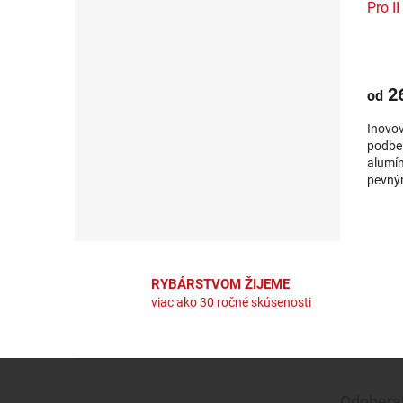
Pro II
26
od
Inovov
podbe
alumín
pevný
mecha
znemož
RYBÁRSTVOM ŽIJEME
viac ako 30 ročné skúsenosti
Zápätie
Odoberať