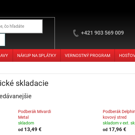
+421 903 569 009
ĽAVY
NÁKUP NA SPLÁTKY
VERNOSTNÝ PROGRAM
HOSŤO
ické skladacie
edávanejšie
Podberák Mivardi
Podberák Delphin
Metal
kovový stred
skladom
skladom v ext. sk
13,49 €
17,96 €
od
od