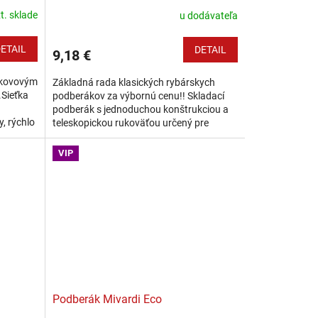
t. sklade
u dodávateľa
ETAIL
DETAIL
9,18 €
s kovovým
Základná rada klasických rybárskych
Sieťka
podberákov za výbornú cenu!! Skladací
podberák s jednoduchou konštrukciou a
, rýchlo
teleskopickou rukoväťou určený pre
m bodom
všetkých rybárov. Podberák je osadený
sklápacím...
VIP
Podberák Mivardi Eco