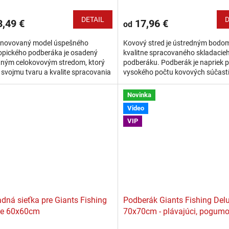
DETAIL
D
,49 €
17,96 €
od
 inovovaný model úspešného
Kovový stred je ústredným bodo
opického podberáka je osadený
kvalitne spracovaného skladacie
tným celokovovým stredom, ktorý
podberáku. Podberák je napriek p
svojmu tvaru a kvalite spracovania
vysokého počtu kovových súčastí
je rýchlejšie a bezpečnejšie
ľahký a manipulácia s jeho detailn
enie a...
Novinka
Video
VIP
dná sieťka pre Giants Fishing
Podberák Giants Fishing Del
xe 60x60cm
70x70cm - plávajúci, pogum
sieťka