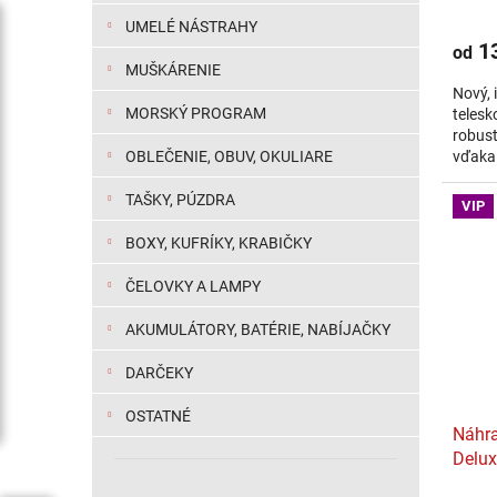
UMELÉ NÁSTRAHY
13
od
MUŠKÁRENIE
Nový,
MORSKÝ PROGRAM
telesk
robus
OBLEČENIE, OBUV, OKULIARE
vďaka 
umožňu
rozlož
TAŠKY, PÚZDRA
VIP
BOXY, KUFRÍKY, KRABIČKY
ČELOVKY A LAMPY
AKUMULÁTORY, BATÉRIE, NABÍJAČKY
DARČEKY
OSTATNÉ
Náhra
Delu