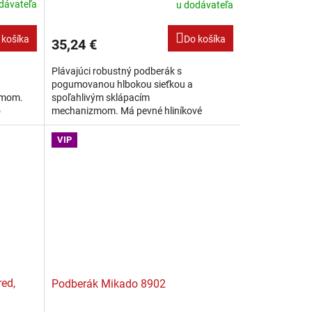
dávateľa
u dodávateľa
 košíka
Do košíka
35,24 €
Plávajúci robustný podberák s
pogumovanou hlbokou sieťkou a
zmom.
spoľahlivým sklápacím
o
mechanizmom. Má pevné hliníkové
núca a
ramená a jeho pogumovaná sieťka je
rýchloschnúca a šetrná k úlovku. Sieťka
VIP
je...
red,
Podberák Mikado 8902