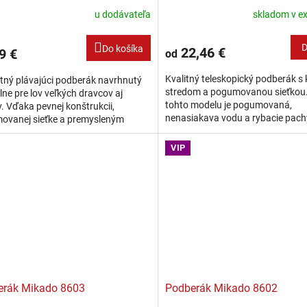
a
u dodávateľa
skladom v ex
D
Do košíka
22,46 €
9 €
od
Kvalitný teleskopický podberák 
tný plávajúci podberák navrhnutý
stredom a pogumovanou sieťkou.
lne pre lov veľkých dravcov aj
tohto modelu je pogumovaná,
. Vďaka pevnej konštrukcii,
nenasiakava vodu a rybacie pachy
ovanej sieťke a premysleným
schne.Kovový stred je ústredný
lom ponúka maximálnu spoľahlivosť
tohto...
VIP
erák Mikado 8603
Podberák Mikado 8602