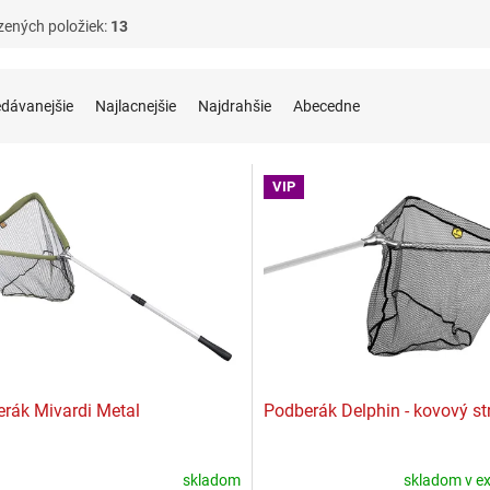
zených položiek:
13
ie produktov
edávanejšie
Najlacnejšie
Najdrahšie
Abecedne
 produktov
VIP
rák Mivardi Metal
Podberák Delphin - kovový st
skladom
skladom v ex