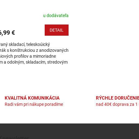
u dodávateľa
DETAIL
,99 €
aný skladací, teleskoúický
rák s konštrukciou z anodizovaných
iových profilov a mimoriadne
m a odolným, skladacím, stredovým
nizmom. Práve tento materiál
ňuje pri...
Ovládacie
KVALITNÁ KOMUNIKÁCIA
RÝCHLE DORUČENI
Radi vám pri nákupe poradíme
nad 40€ doprava za 1
 newsletter