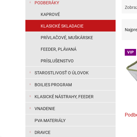
PODBERÁKY
Zobra
KAPROVÉ
Raden
KLASICKÉ SKLADACIE
Najpr
PRÍVLAČOVÉ, MUŠKÁRSKE
Výpis
FEEDER, PLÁVANÁ
VIP
PRÍSLUŠENSTVO
STAROSTLIVOSŤ O ÚLOVOK
BOILIES PROGRAM
KLASICKÉ NÁSTRAHY, FEEDER
VNADENIE
Podbe
PVA MATERIÁLY
DRAVCE