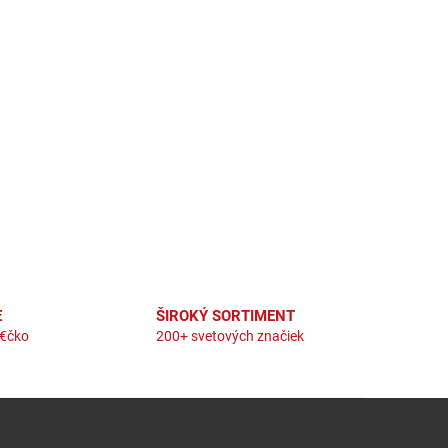
 prvky výpisu
E
ŠIROKÝ SORTIMENT
 €čko
200+ svetových značiek