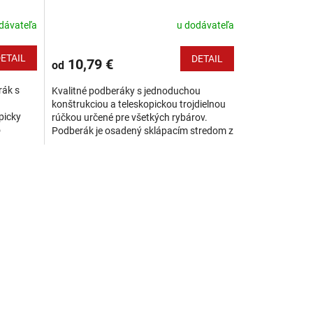
dávateľa
u dodávateľa
ETAIL
DETAIL
10,79 €
od
rák s
Kvalitné podberáky s jednoduchou
konštrukciou a teleskopickou trojdielnou
picky
rúčkou určené pre všetkých rybárov.
o
Podberák je osadený sklápacím stredom z
astavením
odolného plastu. Základná rada
kaprárskych...