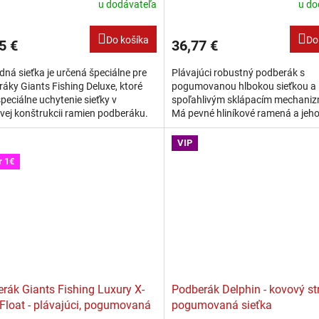
u dodávateľa
u do
Do košíka
Do
5 €
36,77 €
ná sieťka je určená špeciálne pre
Plávajúci robustný podberák s
áky Giants Fishing Deluxe, ktoré
pogumovanou hlbokou sieťkou a
peciálne uchytenie sieťky v
spoľahlivým sklápacím mechani
ovej konštrukcii ramien podberáku.
Má pevné hliníkové ramená a jeh
 je vo vrchnej časti osadená...
pogumovaná sieťka je rýchlosch
šetrná k úlovku.Sieťka je vo...
VIP
r 1€
rák Giants Fishing Luxury X-
Podberák Delphin - kovový st
 Float - plávajúci, pogumovaná
pogumovaná sieťka