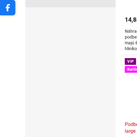
14,8
Náhrad
podber
majú š
hliník
Sieťka
VIP
Kurié
Podbe
large