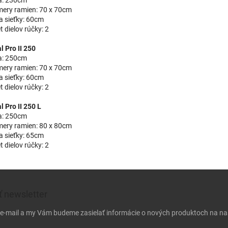
ery ramien: 70 x 70cm
a sieťky: 60cm
 dielov rúčky: 2
l Pro II 250
a: 250cm
ery ramien: 70 x 70cm
a sieťky: 60cm
 dielov rúčky: 2
l Pro II 250 L
a: 250cm
ery ramien: 80 x 80cm
a sieťky: 65cm
 dielov rúčky: 2
 newsletter
j e-mail a my Vám budeme zasielať informácie o nových produktoch na n