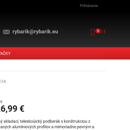
Prihlásenie
rybarik@rybarik.eu
NÁKUPNÝ KOŠ
0
0 €
VAČKY
12A
 €
6,99 €
vá cena:
ý skladací, teleskoúický podberák s konštrukciou z
aných alumíniových profilov a mimoriadne pevným a