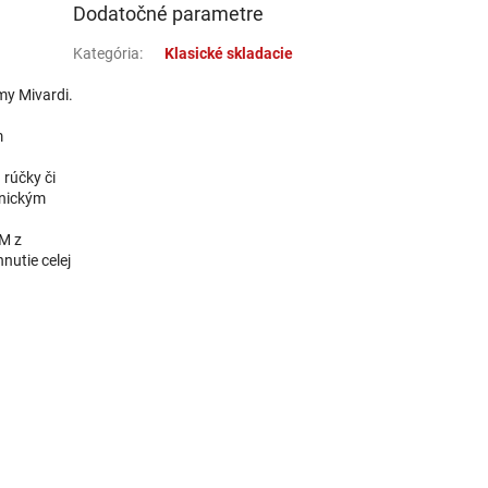
Dodatočné parametre
Kategória
:
Klasické skladacie
my Mivardi.
m
rúčky či
anickým
nM z
nutie celej