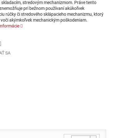
 skladacím, stredovým mechanizmom. Práve tento
 znemožňuje pri bežnom používaní akúkoľvek
iu rúčky či stredového sklápacieho mechanizmu, ktorý
ý voči akýmkoľvek mechanickým poškodeniam.
informácie
AŤ SA