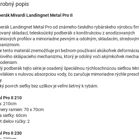
robný popis
erák Mivardi Landingnet Metal Pro II
erák Landingnet Metal Pro od známeho českého rybárskeho výrobcu fir
ovaný skladací, teleskoúický podberák s konštrukciou z anodizovaných
íniových profilov a mimoriadne pevným a odolným, skladacím, stredový
hanizmom.
e tento materiál znemožňuje pri bežnom používaní akúkoľvek deformáciu 
dového sklápacieho mechanizmu, ktorý je odolný voči akýmkoľvek mech
odeniam.
ý podberák tejto série je osadený špeciálnou rýchloschnúcou sieťkou M
vlákien s nulovou absorpciou vody, čo zaručuje mimoriadne rýchle presch
y.
ký povrch sieťky bez uzlíkov je veľmi šetrný k rybám.
l Pro II 210
a: 210cm
ery ramien: 70 x 70cm
a sieťky: 60cm
 dielov rúčky: 2
l Pro II 230
a: 230cm