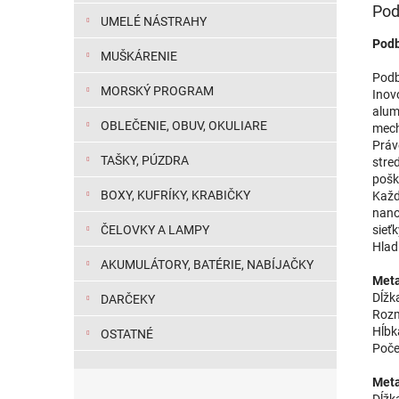
Pod
UMELÉ NÁSTRAHY
Podb
MUŠKÁRENIE
Podb
MORSKÝ PROGRAM
Inov
alum
OBLEČENIE, OBUV, OKULIARE
mec
Práv
TAŠKY, PÚZDRA
stre
pošk
BOXY, KUFRÍKY, KRABIČKY
Každ
nano
sieťk
ČELOVKY A LAMPY
Hlad
AKUMULÁTORY, BATÉRIE, NABÍJAČKY
Meta
Dĺžk
DARČEKY
Rozm
Hĺbk
OSTATNÉ
Počet
Meta
Dĺžk