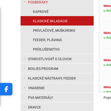
PODBERÁKY
Metal
u do
KAPROVÉ
KLASICKÉ SKLADACIE
PRÍVLAČOVÉ, MUŠKÁRSKE
Metal
u do
FEEDER, PLÁVANÁ
PRÍSLUŠENSTVO
STAROSTLIVOSŤ O ÚLOVOK
Metal
u do
BOILIES PROGRAM
KLASICKÉ NÁSTRAHY, FEEDER
Metal
VNADENIE
u do
Popi
PVA MATERIÁLY
DRAVCE