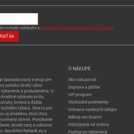
ím e-mailu súhlasíte s
podmienkami ochrany osobných údajov
ÁSIŤ SA
O NÁKUPE
je špecializovaný e-shop pre
Ako nakupovať
orý ponúka široký výber
Doprava a platba
 vybavenia a príslušenstva. U
VIP program
 kvalitné rybárske prúty,
Obchodné podmienky
ástrahy, krmivá a ďalšie
e každého rybára. Sme tu pre
Ochrana osobných údajov
ov aj amatérov, ktorí chcú
Nákup cez Quatro
j vysnívaný úlovok. Ponúkame
Odstúpenie od zmluvy
čenie, skvelé ceny a odborné
o. Navštívte Rybarik.eu a
Postup pri reklamácií