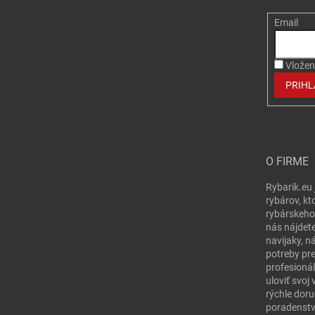
Email
Vložen
PRIHL
O FIRME
Rybarik.eu 
rybárov, kt
rybárskeho
nás nájdete
navijaky, n
potreby pr
profesionál
uloviť svo
rýchle doru
poradenstv