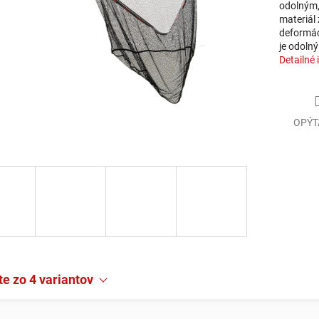
odolným,
materiál
deformác
je odoln
Detailné 
OPÝT
e zo 4 variantov