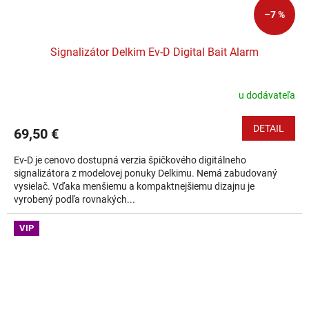
–7 %
Signalizátor Delkim Ev-D Digital Bait Alarm
u dodávateľa
DETAIL
69,50 €
Ev-D je cenovo dostupná verzia špičkového digitálneho
signalizátora z modelovej ponuky Delkimu. Nemá zabudovaný
vysielač. Vďaka menšiemu a kompaktnejšiemu dizajnu je
vyrobený podľa rovnakých...
VIP