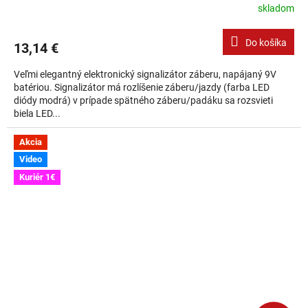
skladom
Do košíka
13,14 €
Veľmi elegantný elektronický signalizátor záberu, napájaný 9V
batériou. Signalizátor má rozlíšenie záberu/jazdy (farba LED
diódy modrá) v prípade spätného záberu/padáku sa rozsvieti
biela LED...
Akcia
Video
Kuriér 1€