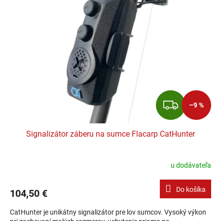
ZADA
–9 %
Signalizátor záberu na sumce Flacarp CatHunter
u dodávateľa
Do košíka
104,50 €
CatHunter je unikátny signalizátor pre lov sumcov. Vysoký výkon