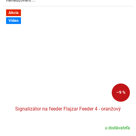
nahadzovaní....
Akcia
Video
–9 %
Signalizátor na feeder Flajzar Feeder 4 - oranžový
u dodávateľa