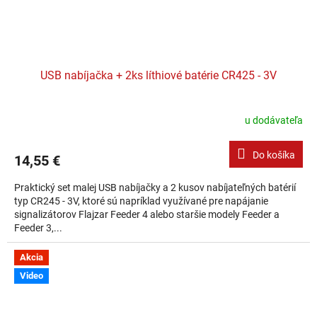
USB nabíjačka + 2ks líthiové batérie CR425 - 3V
u dodávateľa
Do košíka
14,55 €
Praktický set malej USB nabíjačky a 2 kusov nabíjateľných batérií
typ CR245 - 3V, ktoré sú napríklad využívané pre napájanie
signalizátorov Flajzar Feeder 4 alebo staršie modely Feeder a
Feeder 3,...
Akcia
Video