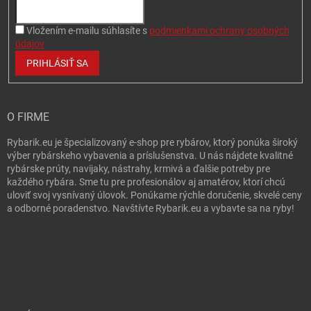
Vložením e-mailu súhlasíte s
podmienkami ochrany osobných
údajov
PRIHLÁSIŤ SA
O FIRME
Rybarik.eu je špecializovaný e-shop pre rybárov, ktorý ponúka široký
výber rybárskeho vybavenia a príslušenstva. U nás nájdete kvalitné
rybárske prúty, navijaky, nástrahy, krmivá a ďalšie potreby pre
každého rybára. Sme tu pre profesionálov aj amatérov, ktorí chcú
uloviť svoj vysnívaný úlovok. Ponúkame rýchle doručenie, skvelé ceny
a odborné poradenstvo. Navštívte Rybarik.eu a vybavte sa na ryby!