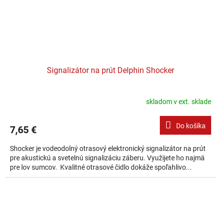
Signalizátor na prút Delphin Shocker
skladom v ext. sklade
Do košíka
7,65 €
Shocker je vodeodolný otrasový elektronický signalizátor na prút
pre akustickú a svetelnú signalizáciu záberu. Využijete ho najmä
pre lov sumcov. Kvalitné otrasové čidlo dokáže spoľahlivo...