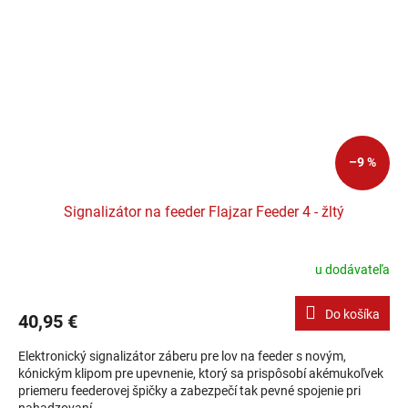
–9 %
Signalizátor na feeder Flajzar Feeder 4 - žltý
u dodávateľa
Do košíka
40,95 €
Elektronický signalizátor záberu pre lov na feeder s novým,
kónickým klipom pre upevnenie, ktorý sa prispôsobí akémukoľvek
priemeru feederovej špičky a zabezpečí tak pevné spojenie pri