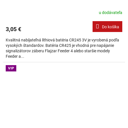
u dodávateľa
Do košíka
3,05 €
Kvalitná nabíjateľná líthiová batéria CR245 3V je vyrobená podľa
vysokých štandardov. Batéria CR425 je vhodná pre napájanie
signalizátorov záberu Flajzar Feeder 4 alebo staršie modely
Feeder a...
VIP