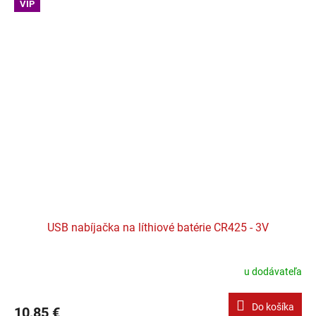
VIP
USB nabíjačka na líthiové batérie CR425 - 3V
u dodávateľa
Do košíka
10,85 €