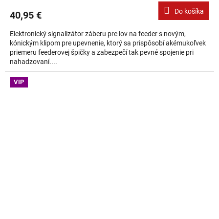
Do košíka
40,95 €
Elektronický signalizátor záberu pre lov na feeder s novým,
kónickým klipom pre upevnenie, ktorý sa prispôsobí akémukoľvek
priemeru feederovej špičky a zabezpečí tak pevné spojenie pri
nahadzovaní....
VIP