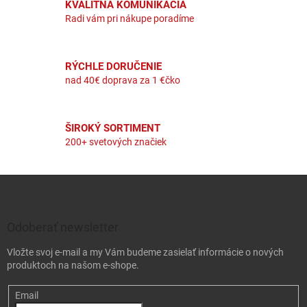
KVALITNÁ KOMUNIKÁCIA
Radi vám pri nákupe poradíme
RÝCHLE DORUČENIE
nad 40€ doprava za 1 €čko
ŠIROKÝ SORTIMENT
200+ svetových značiek
Zápätie
Odoberať newsletter
Vložte svoj e-mail a my Vám budeme zasielať informácie o nových
produktoch na našom e-shope.
Email