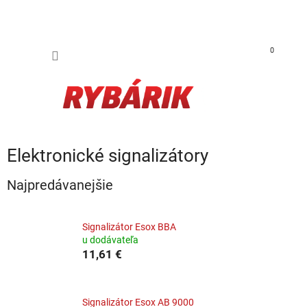
Prejsť na obsah
NÁKUP
0
Elektronické signalizátory
Najpredávanejšie
Signalizátor Esox BBA
u dodávateľa
11,61 €
Signalizátor Esox AB 9000