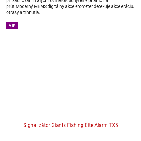
pri zachovaní malých rozmerov, uchytenie priamo na
prút.Moderný MEMS digitálny akcelerometer detekuje akceleráciu,
otrasy a trhnutia...
VIP
Signalizátor Giants Fishing Bite Alarm TX5