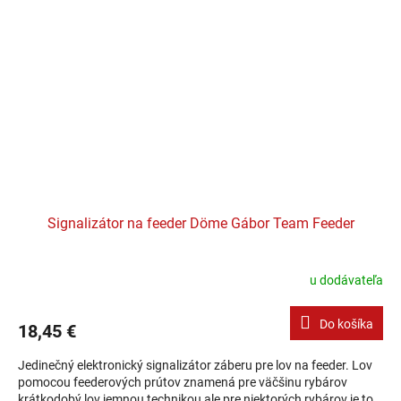
Signalizátor na feeder Döme Gábor Team Feeder
u dodávateľa
Do košíka
18,45 €
Jedinečný elektronický signalizátor záberu pre lov na feeder. Lov
pomocou feederových prútov znamená pre väčšinu rybárov
krátkodobý lov jemnou technikou ale pre niektorých rybárov je to