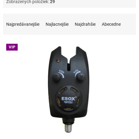
Zobrazených položiek:
29
Radenie produktov
Najpredávanejšie
Najlacnejšie
Najdrahšie
Abecedne
Výpis produktov
VIP