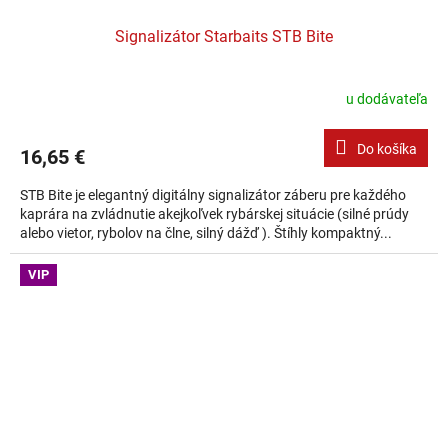
Signalizátor Starbaits STB Bite
u dodávateľa
Do košíka
16,65 €
STB Bite je elegantný digitálny signalizátor záberu pre každého
kaprára na zvládnutie akejkoľvek rybárskej situácie (silné prúdy
alebo vietor, rybolov na člne, silný dážď ). Štíhly kompaktný...
VIP