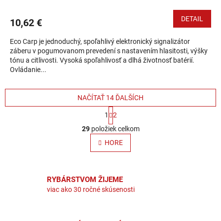
DETAIL
10,62 €
Eco Carp je jednoduchý, spoľahlivý elektronický signalizátor
záberu v pogumovanom prevedení s nastavením hlasitosti, výšky
tónu a citlivosti. Vysoká spoľahlivosť a dlhá životnosť batérií.
Ovládanie...
NAČÍTAŤ 14 ĎALŠÍCH
Stránkovanie
1
2
Ovládacie prvky výpisu
29
položiek celkom
HORE
RYBÁRSTVOM ŽIJEME
viac ako 30 ročné skúsenosti