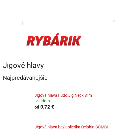
Prejsť na obsah
NÁKUP
0
Jigové hlavy
Najpredávanejšie
Jigová hlava Fudo Jig Neck Slim
skladom
0,72 €
od
Jigová hlava bez golierika Delphin BOMB!