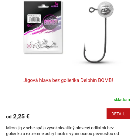
Jigová hlava bez golierika Delphin BOMB!
skladom
DETAIL
2,25 €
od
Micro jig v sebe spája vysokokvalitný olovený odliatok bez
golieriku a extrémne ostrý háčik s výnimočnou pevnosťou od