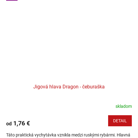
Jigová hlava Dragon - čeburaška
skladom
DETAIL
1,76 €
od
Táto praktická vychytávka vznikla medzi ruskými rybármi. Hlavná