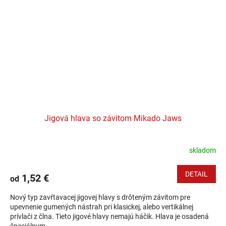
Jigová hlava so závitom Mikado Jaws
skladom
DETAIL
1,52 €
od
Nový typ zavŕtavacej jigovej hlavy s drôteným závitom pre
upevnenie gumených nástrah pri klasickej, alebo vertikálnej
prívlači z člna. Tieto jigové hlavy nemajú háčik. Hlava je osadená