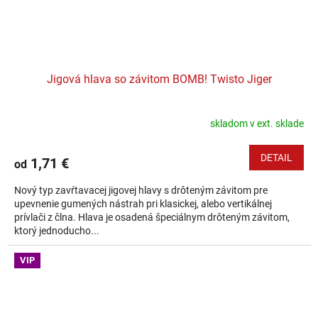
Jigová hlava so závitom BOMB! Twisto Jiger
skladom v ext. sklade
DETAIL
1,71 €
od
Nový typ zavŕtavacej jigovej hlavy s drôteným závitom pre
upevnenie gumených nástrah pri klasickej, alebo vertikálnej
prívlači z člna. Hlava je osadená špeciálnym drôteným závitom,
ktorý jednoducho...
VIP