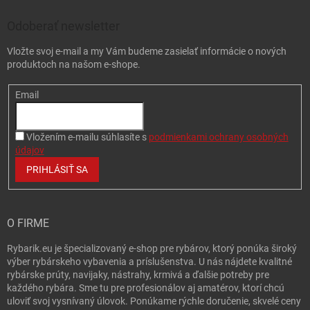
Odoberať newsletter
Vložte svoj e-mail a my Vám budeme zasielať informácie o nových
produktoch na našom e-shope.
Email
Vložením e-mailu súhlasíte s
podmienkami ochrany osobných
údajov
PRIHLÁSIŤ SA
O FIRME
Rybarik.eu je špecializovaný e-shop pre rybárov, ktorý ponúka široký
výber rybárskeho vybavenia a príslušenstva. U nás nájdete kvalitné
rybárske prúty, navijaky, nástrahy, krmivá a ďalšie potreby pre
každého rybára. Sme tu pre profesionálov aj amatérov, ktorí chcú
uloviť svoj vysnívaný úlovok. Ponúkame rýchle doručenie, skvelé ceny