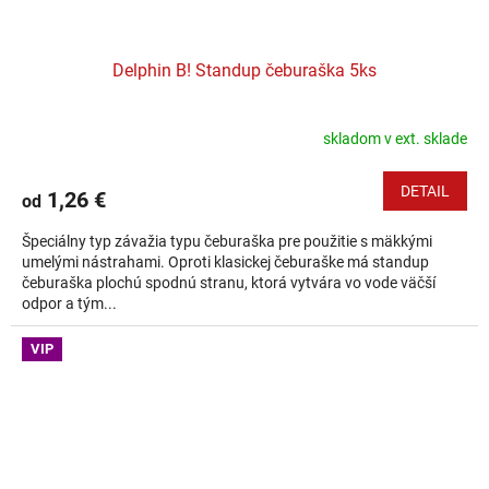
Delphin B! Standup čeburaška 5ks
skladom v ext. sklade
DETAIL
1,26 €
od
Špeciálny typ závažia typu čeburaška pre použitie s mäkkými
umelými nástrahami. Oproti klasickej čeburaške má standup
čeburaška plochú spodnú stranu, ktorá vytvára vo vode väčší
odpor a tým...
VIP