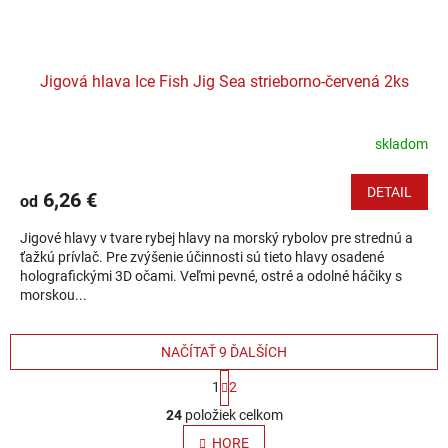
Jigová hlava Ice Fish Jig Sea strieborno-červená 2ks
skladom
DETAIL
6,26 €
od
Jigové hlavy v tvare rybej hlavy na morský rybolov pre strednú a
ťažkú prívlač. Pre zvýšenie účinnosti sú tieto hlavy osadené
holografickými 3D očami. Veľmi pevné, ostré a odolné háčiky s
morskou...
NAČÍTAŤ 9 ĎALŠÍCH
Stránkovanie
1
2
Ovládacie prvky výpisu
24
položiek celkom
HORE