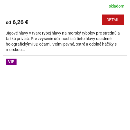
skladom
DETAIL
6,26 €
od
Jigové hlavy v tvare rybej hlavy na morský rybolov pre strednú a
ťažkú prívlač. Pre zvýšenie účinnosti sú tieto hlavy osadené
holografickými 3D očami. Veľmi pevné, ostré a odolné háčiky s
morskou...
VIP