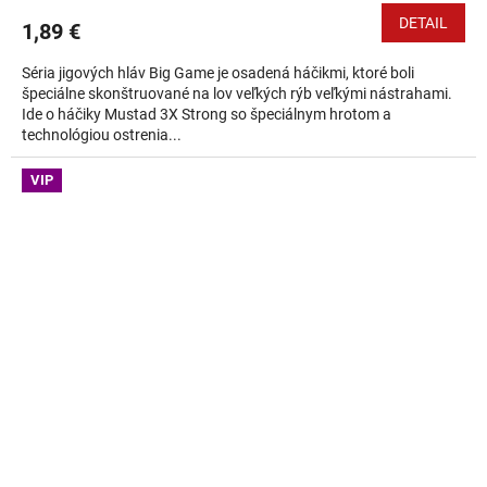
DETAIL
1,89 €
Séria jigových hláv Big Game je osadená háčikmi, ktoré boli
špeciálne skonštruované na lov veľkých rýb veľkými nástrahami.
Ide o háčiky Mustad 3X Strong so špeciálnym hrotom a
technológiou ostrenia...
VIP