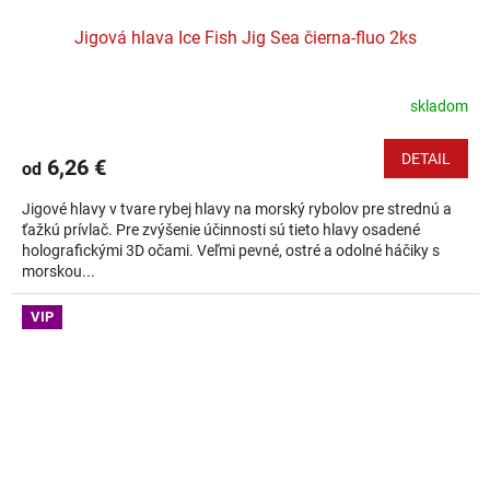
Jigová hlava Ice Fish Jig Sea čierna-fluo 2ks
skladom
DETAIL
6,26 €
od
Jigové hlavy v tvare rybej hlavy na morský rybolov pre strednú a
ťažkú prívlač. Pre zvýšenie účinnosti sú tieto hlavy osadené
holografickými 3D očami. Veľmi pevné, ostré a odolné háčiky s
morskou...
VIP