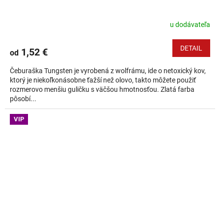
u dodávateľa
DETAIL
1,52 €
od
Čeburaška Tungsten je vyrobená z wolfrámu, ide o netoxický kov,
ktorý je niekoľkonásobne ťažší než olovo, takto môžete použiť
rozmerovo menšiu guličku s väčšou hmotnosťou. Zlatá farba
pôsobí...
VIP