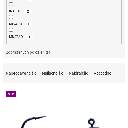
2
INTECH
1
MIKADO
1
MUSTAD
Zobrazených položiek:
24
Radenie produktov
Najpredávanejšie
Najlacnejšie
Najdrahšie
Abecedne
Výpis produktov
VIP