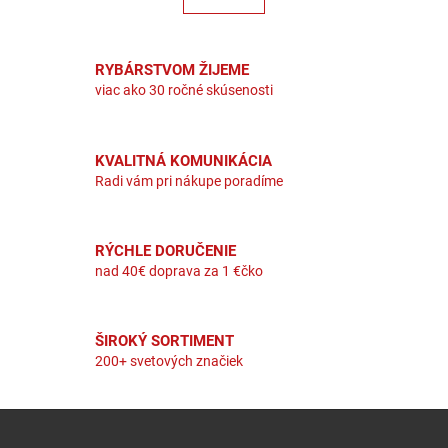
RYBÁRSTVOM ŽIJEME
viac ako 30 ročné skúsenosti
KVALITNÁ KOMUNIKÁCIA
Radi vám pri nákupe poradíme
RÝCHLE DORUČENIE
nad 40€ doprava za 1 €čko
ŠIROKÝ SORTIMENT
200+ svetových značiek
Zápätie