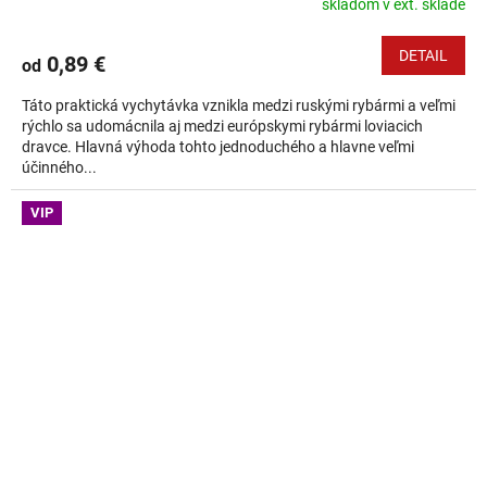
skladom v ext. sklade
DETAIL
0,89 €
od
Táto praktická vychytávka vznikla medzi ruskými rybármi a veľmi
rýchlo sa udomácnila aj medzi európskymi rybármi loviacich
dravce. Hlavná výhoda tohto jednoduchého a hlavne veľmi
účinného...
VIP