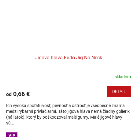
Jigová hlava Fudo Jig No Neck
skladom
DETAIL
0,66 €
od
Ich vysoká spoľahlivosť, pevnosť a ostrosť je všeobecne známa
medzi rybármi prívlačiarmi. Táto jigová hlava nemá žiadny golierik
(náliatok), ktorý by poškodzoval malé gumy. Malé jigové hlavy
sú...
VIP