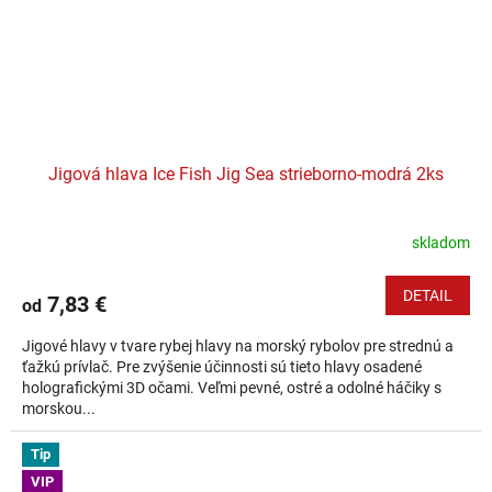
Jigová hlava Ice Fish Jig Sea strieborno-modrá 2ks
skladom
DETAIL
7,83 €
od
Jigové hlavy v tvare rybej hlavy na morský rybolov pre strednú a
ťažkú prívlač. Pre zvýšenie účinnosti sú tieto hlavy osadené
holografickými 3D očami. Veľmi pevné, ostré a odolné háčiky s
morskou...
Tip
VIP