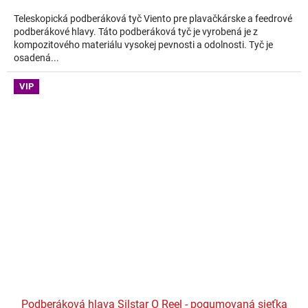
Teleskopická podberáková tyč Viento pre plavačkárske a feedrové
podberákové hlavy. Táto podberáková tyč je vyrobená je z
kompozitového materiálu vysokej pevnosti a odolnosti. Tyč je
osadená...
VIP
Podberáková hlava Silstar O Reel - pogumovaná sieťka