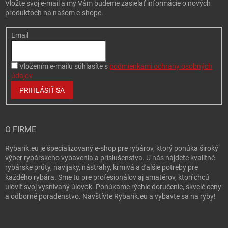
Vložte svoj e-mail a my Vám budeme zasielať informácie o nových
produktoch na našom e-shope.
Email
Vložením e-mailu súhlasíte s
podmienkami ochrany osobných
údajov
PRIHLÁSIŤ SA
O FIRME
Rybarik.eu je špecializovaný e-shop pre rybárov, ktorý ponúka široký
výber rybárskeho vybavenia a príslušenstva. U nás nájdete kvalitné
rybárske prúty, navijaky, nástrahy, krmivá a ďalšie potreby pre
každého rybára. Sme tu pre profesionálov aj amatérov, ktorí chcú
uloviť svoj vysnívaný úlovok. Ponúkame rýchle doručenie, skvelé ceny
a odborné poradenstvo. Navštívte Rybarik.eu a vybavte sa na ryby!