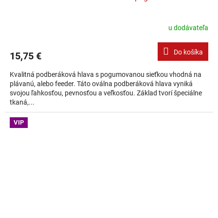
u dodávateľa
Do košíka
15,75 €
Kvalitná podberáková hlava s pogumovanou sieťkou vhodná na
plávanú, alebo feeder. Táto oválna podberáková hlava vyniká
svojou ľahkosťou, pevnosťou a veľkosťou. Základ tvorí špeciálne
tkaná,...
VIP