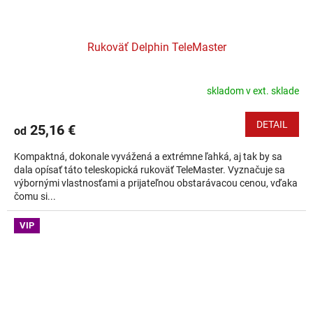
Rukoväť Delphin TeleMaster
skladom v ext. sklade
DETAIL
25,16 €
od
Kompaktná, dokonale vyvážená a extrémne ľahká, aj tak by sa
dala opísať táto teleskopická rukoväť TeleMaster. Vyznačuje sa
výbornými vlastnosťami a prijateľnou obstarávacou cenou, vďaka
čomu si...
VIP