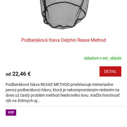
Podberáková hlava Delphin Reaxe Method
skladom v ext. sklade
DETAIL
22,46 €
od
Podberáková hlava REAXE METHOD predstavuje mimoriadne
pevnú podberákovú hlavu, ktorá je nekompromisným riešením na
dnes už častý problém method feedrového lovu. Keďže hmotnosť
rýb na štátnych aj...
VIP