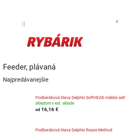
Prejsť na obsah
NÁKUP
0
Feeder, plávaná
Najpredávanejšie
Podberáková hlava Delphin SoftHEAD mäkká sieť
skladom v ext. sklade
16,16 €
od
Podberáková hlava Delphin Reaxe Method