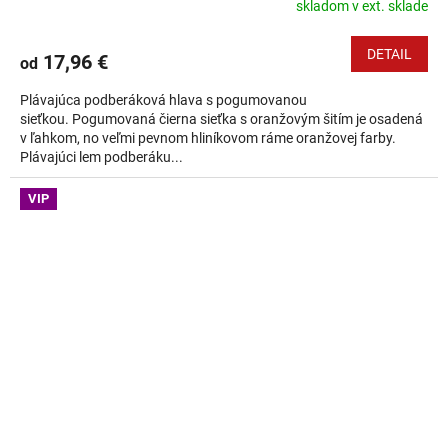
skladom v ext. sklade
DETAIL
17,96 €
od
Plávajúca podberáková hlava s pogumovanou
sieťkou. Pogumovaná čierna sieťka s oranžovým šitím je osadená
v ľahkom, no veľmi pevnom hliníkovom ráme oranžovej farby.
Plávajúci lem podberáku...
VIP