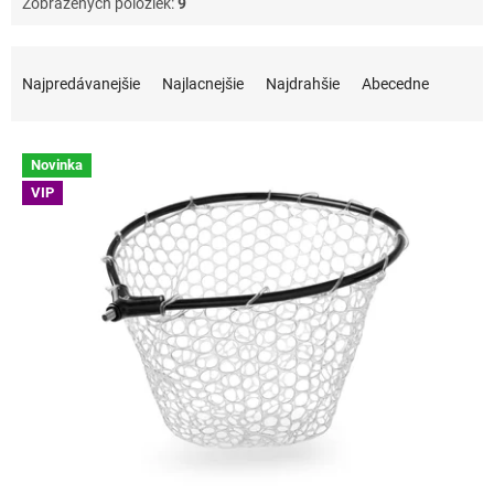
Zobrazených položiek:
9
Radenie produktov
Najpredávanejšie
Najlacnejšie
Najdrahšie
Abecedne
Výpis produktov
Novinka
VIP