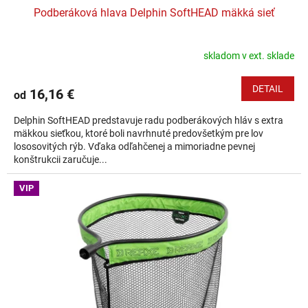
Podberáková hlava Delphin SoftHEAD mäkká sieť
skladom v ext. sklade
DETAIL
16,16 €
od
Delphin SoftHEAD predstavuje radu podberákových hláv s extra
mäkkou sieťkou, ktoré boli navrhnuté predovšetkým pre lov
lososovitých rýb. Vďaka odľahčenej a mimoriadne pevnej
konštrukcii zaručuje...
VIP