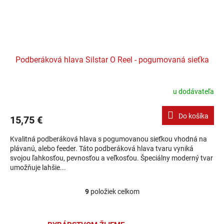
Podberáková hlava Silstar O Reel - pogumovaná sieťka
u dodávateľa
Do košíka
15,75 €
Kvalitná podberáková hlava s pogumovanou sieťkou vhodná na
plávanú, alebo feeder. Táto podberáková hlava tvaru vyniká
svojou ľahkosťou, pevnosťou a veľkosťou. Špeciálny moderný tvar
umožňuje lahšie...
9
položiek celkom
Ovládacie prvky výpisu