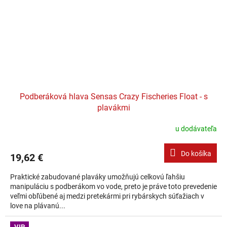
Podberáková hlava Sensas Crazy Fischeries Float - s
plavákmi
u dodávateľa
Do košíka
19,62 €
Praktické zabudované plaváky umožňujú celkovú ľahšiu
manipuláciu s podberákom vo vode, preto je práve toto prevedenie
veľmi obľúbené aj medzi pretekármi pri rybárskych súťažiach v
love na plávanú...
VIP