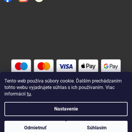
Tento web používa súbory cookie. Ďalším prechádzaním
tohto webu vyjadrujete súhlas s ich používaním. Viac
informácií
tu
.
Vytvoril Shoptet
Nastavenie
Copyright 2026
Rybárik eu - rybárske potreby
. Všetky práva
Odmietnuť
Súhlasím
vyhradené.
Upraviť nastavenie cookies
Zaregistrovaní a prihlásení nakupujú lacnejšie !