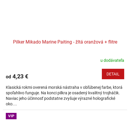
Pilker Mikado Marine Paiting - žltá oranžová + flitre
u dodávateľa
DETAIL
4,23 €
od
Klasická rokmi overená morská nástraha v obľúbenej farbe, ktorá
spoľahlivo funguje. Na konci pilkra je osadený kvalitný trojháčik.
Naviac jeho účinnosť podstatne zvyšuje výrazné holografické
oko....
VIP