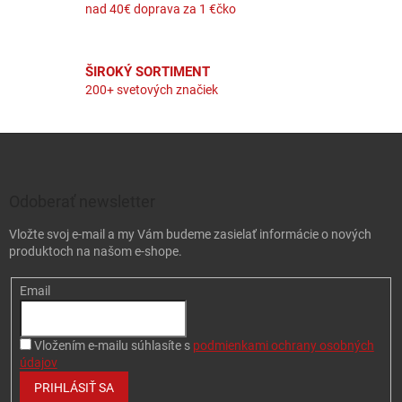
nad 40€ doprava za 1 €čko
ŠIROKÝ SORTIMENT
200+ svetových značiek
Zápätie
Odoberať newsletter
Vložte svoj e-mail a my Vám budeme zasielať informácie o nových
produktoch na našom e-shope.
Email
Vložením e-mailu súhlasíte s
podmienkami ochrany osobných
údajov
PRIHLÁSIŤ SA