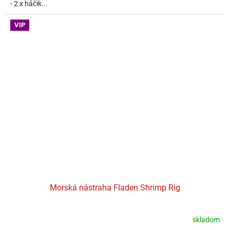
- 2 x háčik...
VIP
Morská nástraha Fladen Shrimp Rig
skladom