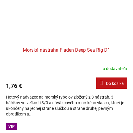
Morská nástraha Fladen Deep Sea Rig D1
u dodávateľa
Do košíka
1,76 €
Hotový nadväzec na morský rybolov zložený z 3 nástrah, 3
háčikov vo veľkosti 3/0 a náväzcového morského vlasca, ktorý je
ukončený na jednej strane slučkou a strane druhej pevným
obratlíkom a...
VIP