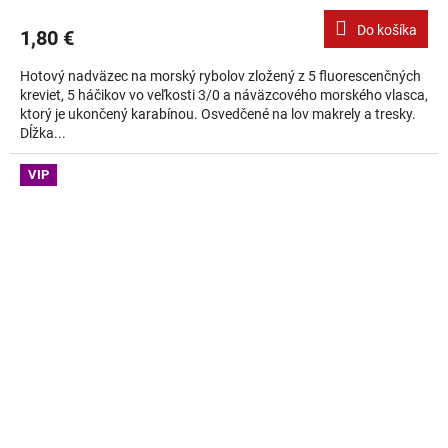
Do košíka
1,80 €
Hotový nadväzec na morský rybolov zložený z 5 fluorescenčných
kreviet, 5 háčikov vo veľkosti 3/0 a náväzcového morského vlasca,
ktorý je ukončený karabínou. Osvedčené na lov makrely a tresky.
Dĺžka...
VIP