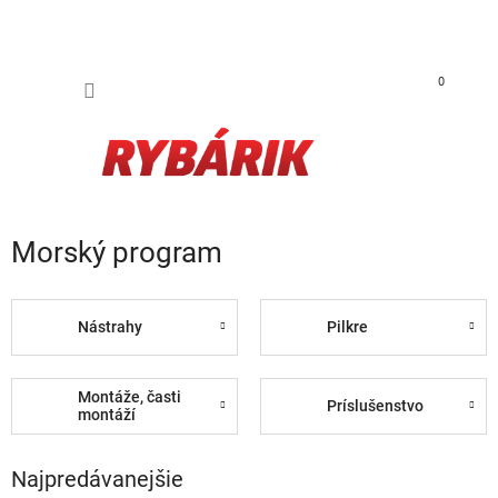
Prejsť na obsah
NÁKUP
0
Morský program
Nástrahy
Pilkre
Montáže, časti
Príslušenstvo
montáží
Najpredávanejšie