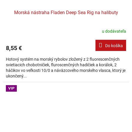
Morská nástraha Fladen Deep Sea Rig na halibuty
u dodávateľa
Do košíka
8,55 €
Hotový systém na morský rybolov zložený z 2 fluorescenčných
svietiacich chobotničiek, fluroscenčných hadičiek a korálok, 2
háčikov vo veľkosti 10/0 a náväzcového morského vlasca, ktorý je
ukončený...
VIP