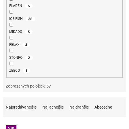
6
FLADEN
38
ICE FISH
5
MIKADO
4
RELAX
2
STONFO
1
ZEBCO
Zobrazených položiek:
57
Radenie produktov
Najpredávanejšie
Najlacnejšie
Najdrahšie
Abecedne
Výpis produktov
VIP