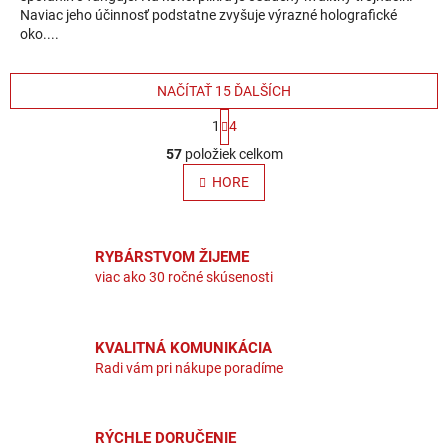
Naviac jeho účinnosť podstatne zvyšuje výrazné holografické
oko....
NAČÍTAŤ 15 ĎALŠÍCH
Stránkovanie
1
4
Ovládacie prvky výpisu
57
položiek celkom
HORE
RYBÁRSTVOM ŽIJEME
viac ako 30 ročné skúsenosti
KVALITNÁ KOMUNIKÁCIA
Radi vám pri nákupe poradíme
RÝCHLE DORUČENIE