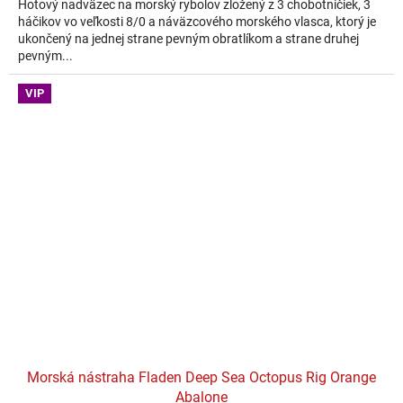
Hotový nadväzec na morský rybolov zložený z 3 chobotničiek, 3
háčikov vo veľkosti 8/0 a náväzcového morského vlasca, ktorý je
ukončený na jednej strane pevným obratlíkom a strane druhej
pevným...
VIP
Morská nástraha Fladen Deep Sea Octopus Rig Orange
Abalone