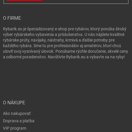
O FIRME
Rybarik.eu je špecializovaný e-shop pre rybárov, ktorý ponúka široký
výber rybárskeho vybavenia a príslušenstva. U nás nájdete kvalitné
rybárske prúty, navijaky, nástrahy, krmivá a ďalšie potreby pre
každého rybára. Sme tu pre profesionálov aj amatérov, ktorí chcú
uloviť svoj vysnívaný úlovok. Ponúkame rýchle doručenie, skvelé ceny
a odborné poradenstvo. Navštívte Rybarik.eu a vybavte sa na ryby!
O NÁKUPE
Ako nakupovať
Doprava a platba
VIP program