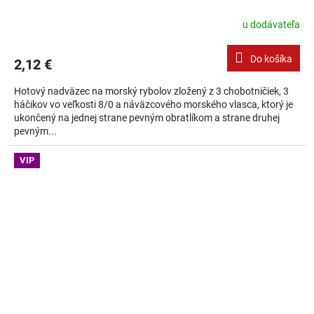
u dodávateľa
Do košíka
2,12 €
Hotový nadväzec na morský rybolov zložený z 3 chobotničiek, 3
háčikov vo veľkosti 8/0 a náväzcového morského vlasca, ktorý je
ukončený na jednej strane pevným obratlíkom a strane druhej
pevným...
VIP