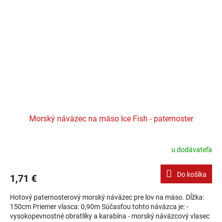
Morský náväzec na mäso Ice Fish - paternoster
u dodávateľa
Do košíka
1,71 €
Hotový paternosterový morský náväzec pre lov na mäso. Dĺžka:
150cm Priemer vlasca: 0,90m Súčasťou tohto náväzca je: -
vysokopevnostné obratlíky a karabína - morský náväzcový vlasec