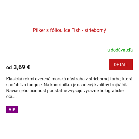
Pilker s fóliou Ice Fish - strieborný
u dodávateľa
DETAIL
3,69 €
od
Klasická rokmi overená morská nástraha v striebornej farbe, ktorá
spoľahlivo funguje. Na konci pilkra je osadený kvalitný trojháčik.
Naviac jeho účinnosť podstatne zvyšujú výrazné holografické
oči....
VIP