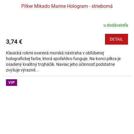
Pilker Mikado Marine Hologram - strieborná
u dodávateľa
DETAIL
3,74 €
Klasická rokmi overená morská nástraha v obľúbenej
holografickej farbe, ktorá spoľahlivo funguje. Na konci pilkra je
osadený kvalitný trojháčik. Naviac jeho účinnosť podstatne
zvyšuje výrazné...
VIP