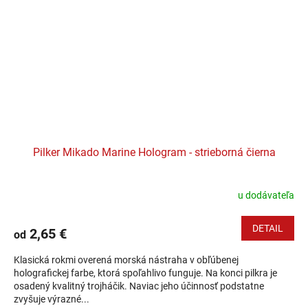
Pilker Mikado Marine Hologram - strieborná čierna
u dodávateľa
DETAIL
2,65 €
od
Klasická rokmi overená morská nástraha v obľúbenej
holografickej farbe, ktorá spoľahlivo funguje. Na konci pilkra je
osadený kvalitný trojháčik. Naviac jeho účinnosť podstatne
zvyšuje výrazné...