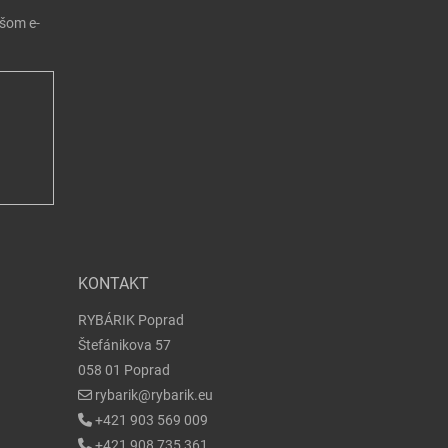
ašom e-
KONTAKT
RYBÁRIK Poprad
Štefánikova 57
058 01 Poprad
rybarik@rybarik.eu
+421 903 569 009
+421 908 735 361