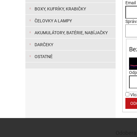
Email
BOXY, KUFRÍKY, KRABIČKY
ČELOVKY A LAMPY
Správ
AKUMULÁTORY, BATÉRIE, NABÍJAČKY
DARČEKY
Be
OSTATNÉ
Odpí
Vlo
OD
Zápätie
Odoberať