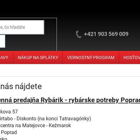
+421 903 569 009
ĽAVY
NÁKUP NA SPLÁTKY
VERNOSTNÝ PROGRAM
HOSŤO
nás nájdete
nná predajňa Rybárik - rybárske potreby Popra
ikova 57
irtabo - Diskonto (na konci Tatravagónky)
 centra na Matejovce - Kežmarok
 Poprad
sko