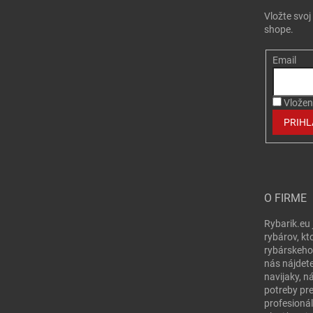
Vložte svo
shope.
Email
Vložen
PRIHL
O FIRME
Rybarik.eu 
rybárov, kt
rybárskeho
nás nájdete
navijaky, n
potreby pr
profesionál