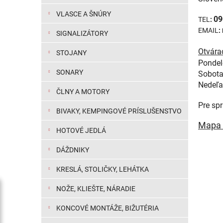
VLASCE A ŠNÚRY
09
TEL
:
EMAIL
:
SIGNALIZÁTORY
Otvára
STOJANY
Pondel
SONARY
Sobot
N
ČLNY A MOTORY
Pre sp
BIVAKY, KEMPINGOVÉ PRÍSLUŠENSTVO
Mapa 
HOTOVÉ JEDLÁ
DÁŽDNIKY
KRESLÁ, STOLIČKY, LEHÁTKA
NOŽE, KLIEŠTE, NÁRADIE
KONCOVÉ MONTÁŽE, BIŽUTÉRIA