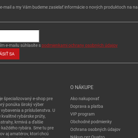
j e-mail a my Vám budeme zasielať informácie o nových produktoch na n
ím e-mailu súhlasíte s
podmienkami ochrany osobných údajov
ÁSIŤ SA
O NÁKUPE
je špecializovaný e-shop pre
Ako nakupovať
orý ponúka široký výber
Doprava a platba
 vybavenia a príslušenstva. U
VIP program
 kvalitné rybárske prúty,
Obchodné podmienky
ástrahy, krmivá a ďalšie
e každého rybára. Sme tu pre
Ochrana osobných údajov
ov aj amatérov, ktorí chcú
Nákup cez Quatro