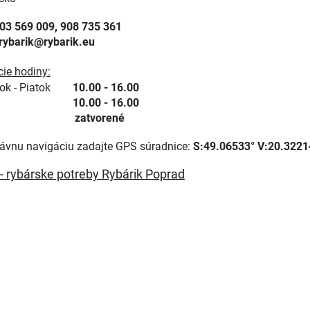
03 569 009, 908 735 361
rybarik@rybarik.eu
cie hodiny:
ok - Piatok
10.00 - 16.00
a
10.00 - 16.00
edeľa
zatvorené
rávnu navigáciu zadajte GPS súradnice:
S:49.06533° V:20.3221
- rybárske potreby Rybárik Poprad