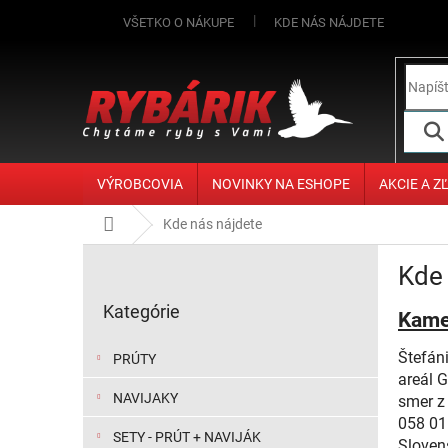
Prejsť na obsah
VŠETKO O NÁKUPE
KDE NÁS NÁJDETE
VÝROBCOVIA
NOVINKY NA ESHOPE
AKCIE A Z
Domov
Kde nás nájdete
Bočný panel
Kde 
Preskočiť kategórie
Kategórie
Kame
Štefán
PRÚTY
areál G
NAVIJAKY
smer z
058 01
SETY - PRÚT + NAVIJÁK
Sloven