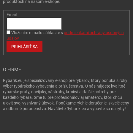
produktoch na našom e-shope.
Email
Vložením e-mailu súhlasíte s
podmienkami ochrany osobných
údajov
PRIHLÁSIŤ SA
O FIRME
Rybarik.eu je špecializovaný e-shop pre rybárov, ktorý ponúka široký
výber rybárskeho vybavenia a príslušenstva. U nás nájdete kvalitné
rybárske prúty, navijaky, nástrahy, krmivá a ďalšie potreby pre
každého rybára. Sme tu pre profesionálov aj amatérov, ktorí chcú
uloviť svoj vysnívaný úlovok. Ponúkame rýchle doručenie, skvelé ceny
a odborné poradenstvo. Navštívte Rybarik.eu a vybavte sa na ryby!