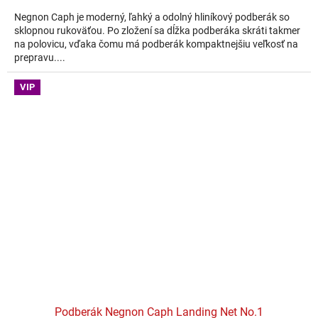
Negnon Caph je moderný, ľahký a odolný hliníkový podberák so
sklopnou rukoväťou. Po zložení sa dĺžka podberáka skráti takmer
na polovicu, vďaka čomu má podberák kompaktnejšiu veľkosť na
prepravu....
VIP
Podberák Negnon Caph Landing Net No.1