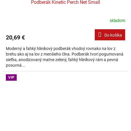
Podberák Kinetic Perch Net Small
skladom
Do košíka
20,69 €
Moderný a ľahký hliníkový podberák vhodný rovnako na lov z
brehu ako aj na lov z menšieho člna. Podberák tvorí pogumovaná
sieťka, anodizovaný matne zelený, ľahký hliníkový rám a pevná
posuvná...
VIP