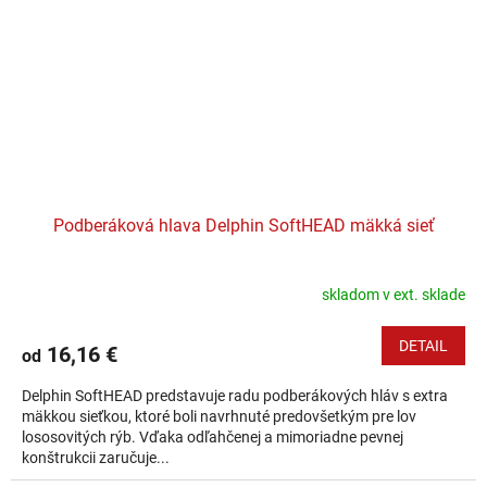
Podberáková hlava Delphin SoftHEAD mäkká sieť
skladom v ext. sklade
DETAIL
16,16 €
od
Delphin SoftHEAD predstavuje radu podberákových hláv s extra
mäkkou sieťkou, ktoré boli navrhnuté predovšetkým pre lov
lososovitých rýb. Vďaka odľahčenej a mimoriadne pevnej
konštrukcii zaručuje...