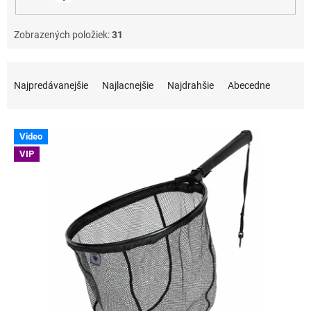
Zobrazených položiek:
31
Radenie produktov
Najpredávanejšie
Najlacnejšie
Najdrahšie
Abecedne
Výpis produktov
Video
VIP