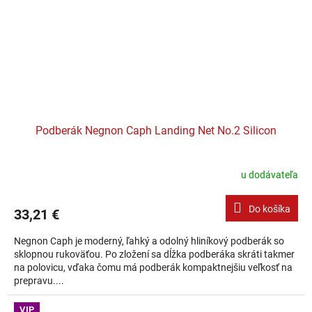
Podberák Negnon Caph Landing Net No.2 Silicon
u dodávateľa
Do košíka
33,21 €
Negnon Caph je moderný, ľahký a odolný hliníkový podberák so
sklopnou rukoväťou. Po zložení sa dĺžka podberáka skráti takmer
na polovicu, vďaka čomu má podberák kompaktnejšiu veľkosť na
prepravu....
VIP