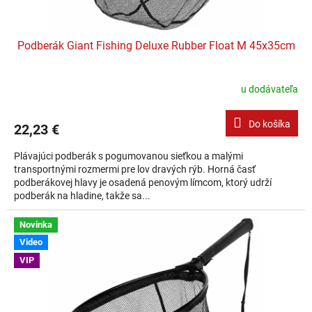
Podberák Giant Fishing Deluxe Rubber Float M 45x35cm
u dodávateľa
Do košíka
22,23 €
Plávajúci podberák s pogumovanou sieťkou a malými
transportnými rozmermi pre lov dravých rýb. Horná časť
podberákovej hlavy je osadená penovým límcom, ktorý udrží
podberák na hladine, takže sa...
Novinka
Video
VIP