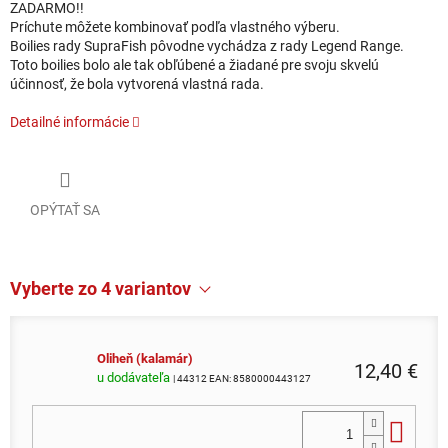
ZADARMO!!
Príchute môžete kombinovať podľa vlastného výberu.
Boilies rady SupraFish pôvodne vychádza z rady Legend Range.
Toto boilies bolo ale tak obľúbené a žiadané pre svoju skvelú
účinnosť, že bola vytvorená vlastná rada.
Detailné informácie
OPÝTAŤ SA
Vyberte zo 4 variantov
Oliheň (kalamár)
12,40 €
u dodávateľa
| 44312
EAN:
8580000443127
Do 