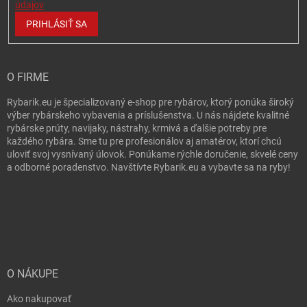
údajov
PRIHLÁSIŤ SA
O FIRME
Rybarik.eu je špecializovaný e-shop pre rybárov, ktorý ponúka široký
výber rybárskeho vybavenia a príslušenstva. U nás nájdete kvalitné
rybárske prúty, navijaky, nástrahy, krmivá a ďalšie potreby pre
každého rybára. Sme tu pre profesionálov aj amatérov, ktorí chcú
uloviť svoj vysnívaný úlovok. Ponúkame rýchle doručenie, skvelé ceny
a odborné poradenstvo. Navštívte Rybarik.eu a vybavte sa na ryby!
O NÁKUPE
Ako nakupovať