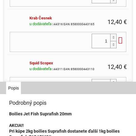
Krab Česnek
12,40 €
u dodávateľa
| 44316
EAN:
8580000443165
Do 
Squid Scopex
12,40 €
u dodávateľa
| 44311
EAN:
8580000443110
Do 
Popis
Podrobný popis
Chilli Krill
12,40 €
Boilies Jet Fish Suprafish 20mm
u dodávateľa
| 44313
EAN:
8580000443134
AKCIA!!
Do 
Pri kúpe 2kg boilies Suprafish dostanete ďalší 1kg boilies