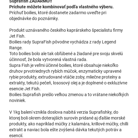
Suprafish ZADARMO!!
Príchute môžete kombinovať podľa vlastného výberu.
Príchuť boilies, ktoré dostanete zadarmo uveďte pri
objednávke do poznámky.
Produkt uznávaného českého kaprárskeho špecialistu firmy
Jet Fish.
Boilies rady SupraFish pôvodne vychádza z rady Legend
Range.
Toto boilies bolo ale tak obľúbené a žiadané pre svoju skvelú
účinnosť, že bola vytvorená vlastná rada.
Supra Fish je veľmi účinné boilies, ktoré obsahuje niekoľko
druhov prvotriednych rybích múčok, enzymaticky upravené
rybie produkty, extrudované vtáčie zoby, mliečne proteíny a
extrakty, tekutú pečeň, lososový olej a je doplnené o exkluzívne
esencie Jet Fish.
Boilies Suprafish prešlo veľkou zmenou a to vrátane niekoľkých
noviniek.
V 1kg balení vznikla doslova nabitá verzia Suprafishky, do
ktorej boli okrem doterajších surovín pridané aj ďalšie morské
produkty, ako napríklad múčky z kalamára, krillové múčky, chilli
extrakt a naviac bola ešte zvýšená dávka tekutých potráv a
esencií.