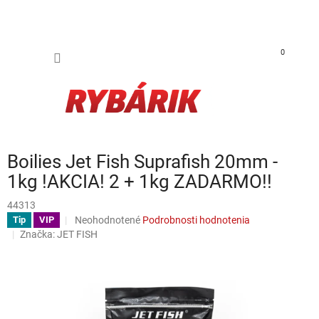
Prejsť na obsah
NÁKUP
0
Boilies Jet Fish Suprafish 20mm -
1kg !AKCIA! 2 + 1kg ZADARMO!!
44313
Priemerné hodnotenie produktu je 0,0 z 5 hviezdičiek.
Neohodnotené
Podrobnosti hodnotenia
Tip
VIP
Značka:
JET FISH