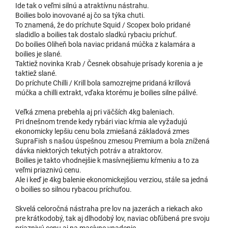
Ide tak o veľmi silnú a atraktívnu nástrahu.
Boilies bolo inovované aj čo sa týka chuti.
To znamená, že do príchute Squid / Scopex bolo pridané
sladidlo a boilies tak dostalo sladkú rybaciu príchuť.
Do boilies Oliheň bola naviac pridaná múčka z kalamára a
boilies je slané.
Taktiež novinka Krab / Česnek obsahuje prísady korenia a je
taktiež slané.
Do príchute Chilli / Krill bola samozrejme pridaná krillová
múčka a chilli extrakt, vďaka ktorému je boilies silne pálivé.
Veľká zmena prebehla aj pri väčších 4kg baleniach.
Pri dnešnom trende kedy rybári viac kŕmia ale vyžadujú
ekonomicky lepšiu cenu bola zmiešaná základová zmes
SupraFish s našou úspešnou zmesou Premium a bola znížená
dávka niektorých tekutých potráv a atraktorov.
Boilies je takto vhodnejšie k masívnejšiemu kŕmeniu a to za
veľmi priaznivú cenu.
Ale i keď je 4kg balenie ekonomickejšou verziou, stále sa jedná
o boilies so silnou rybacou príchuťou.
Skvelá celoročná nástraha pre lov na jazerách a riekach ako
pre krátkodobý, tak aj dlhodobý lov, naviac obľúbená pre svoju
priaznivú cenu aj na masívne vnadenie.