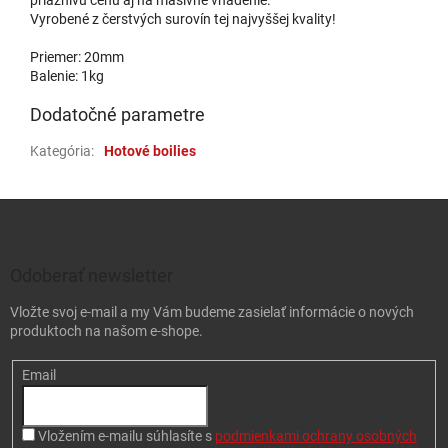
Vyrobené z čerstvých surovín tej najvyššej kvality!
Priemer: 20mm
Balenie: 1kg
Dodatočné parametre
Kategória
:
Hotové boilies
Zápätie
Odoberať newsletter
Vložte svoj e-mail a my Vám budeme zasielať informácie o nových
produktoch na našom e-shope.
Email
Vložením e-mailu súhlasíte s
podmienkami ochrany osobných