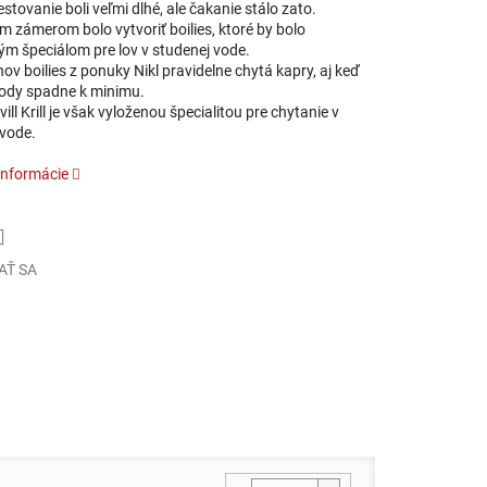
estovanie boli veľmi dlhé, ale čakanie stálo zato.
 zámerom bolo vytvoriť boilies, ktoré by bolo
ým špeciálom pre lov v studenej vode.
ov boilies z ponuky Nikl pravidelne chytá kapry, aj keď
vody spadne k minimu.
vill Krill je však vyloženou špecialitou pre chytanie v
 vode.
informácie
AŤ SA