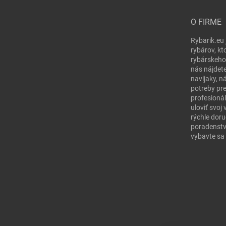
O FIRME
Rybarik.eu 
rybárov, kt
rybárskeho
nás nájdete
navijaky, n
potreby pr
profesionál
uloviť svo
rýchle doru
poradenstv
vybavte sa 