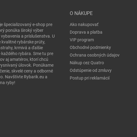
O NÁKUPE
je špecializovaný e-shop pre
Ako nakupovať
orý ponúka široký výber
Doprava a platba
 vybavenia a príslušenstva. U
VIP program
 kvalitné rybárske prúty,
Obchodné podmienky
ástrahy, krmivá a ďalšie
e každého rybára. Sme tu pre
Ochrana osobných údajov
ov aj amatérov, ktorí chcú
Nákup cez Quatro
j vysnívaný úlovok. Ponúkame
Odstúpenie od zmluvy
čenie, skvelé ceny a odborné
o. Navštívte Rybarik.eu a
Postup pri reklamácií
na ryby!