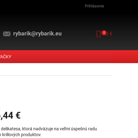
Prihlásenie
rybarik@rybarik.eu
NÁKUPNÝ KOŠ
0
0 €
VAČKY
€
,44 €
vá cena:
 delikatesa, ktorá nadväzuje na veľmi úspešnú radu
 krillových produktov.