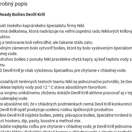
robný popis
Boilies 30mm - 1kg
u dodávateľa
| 68050
Ready Boilies Devill Krill
ukt českého kaprárskeho špecialistu firmy Nikl.
ntná delikatesa, ktorá nadväzuje na veľmi úspešnú radu Niklových krillov
Boilies 20mm - 250g
uktov.
u dodávateľa
 a testovanie boli veľmi dlhé, ale čakanie stálo zato.
| 68049
dným zámerom bolo vytvoriť boilies, ktoré by bolo vysloveným špeciálom 
enej vode.
 druhov boilies z ponuky Nikl pravidelne chytá kapry, aj keď teplota vody 
mu.
Boilies 24mm - 3kg
ž Devill Krill je však vyloženou špecialitou pre chytanie v chladnej vode.
u dodávateľa
| 68051
ozsiahlych terénnych testoch teamu Nikl sa jednoznačne potvrdilo, že Devil
poklese teploty vody pod 12 ° C stáva absolútnym favoritom.
a svojmu unikátnemu zloženiu dokáže Devill Krill aktívne pracovať aj v tej
tudenejšej vode.
Boilies 20mm - 3kg
si absolútne istí, že v chladných podmienkach nemá Devil Krill konkurenci
u dodávateľa
| 68052
Devill Krill opäť poskytuje ucelenú rodinu špičkových produktov.
ine Devill Krill nájdete boilies, pelety, plávajúce boilies, špeciálne tvrdené bo
act hookers, dip, pasty, boostre a method mix.
adáte najlepšiu voľbu pre chytanie v chladnej vode, je Devill Krill jednozn
úšajte Niklov diabolský chytač kaprov v chladnej vode a skvele si zachytá