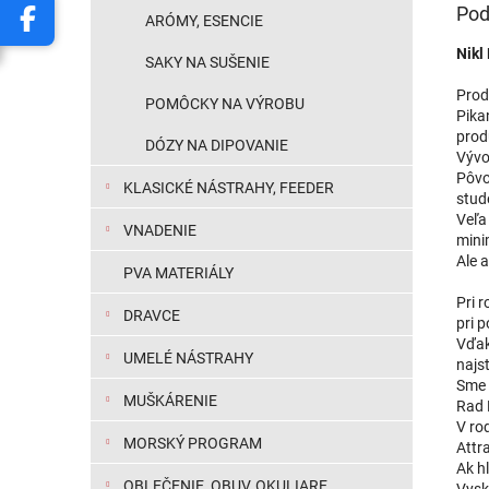
Pod
ARÓMY, ESENCIE
Nikl 
SAKY NA SUŠENIE
Prod
POMÔCKY NA VÝROBU
Pika
prod
DÓZY NA DIPOVANIE
Vývoj
Pôvo
KLASICKÉ NÁSTRAHY, FEEDER
stud
Veľa
VNADENIE
mini
Ale a
PVA MATERIÁLY
Pri r
DRAVCE
pri 
Vďak
UMELÉ NÁSTRAHY
najs
Sme 
MUŠKÁRENIE
Rad 
V rod
MORSKÝ PROGRAM
Attr
Ak hľ
OBLEČENIE, OBUV, OKULIARE
Vysk