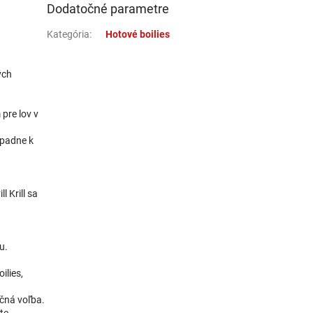
19,03 €
Dodatočné parametre
21,14 €
Do košíka
Kategória
:
Hotové boilies
ých
6,44 €
7,16 €
Do košíka
pre lov v
spadne k
55,94 €
62,16 €
Do košíka
l Krill sa
55,94 €
u.
62,16 €
Do košíka
ilies,
ačná voľba.
te.