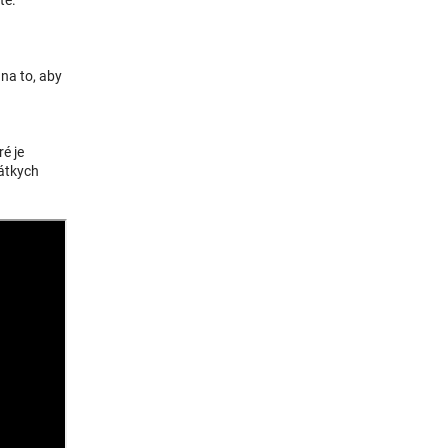
 na to, aby
ré je
rátkych