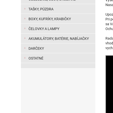
Nasaď
TAŠKY, PÚZDRA
Upoz
BOXY, KUFRÍKY, KRABIČKY
Pri 
sa V
Ochu
ČELOVKY A LAMPY
Rada 
AKUMULÁTORY, BATÉRIE, NABÍJAČKY
vhod
vych
DARČEKY
OSTATNÉ