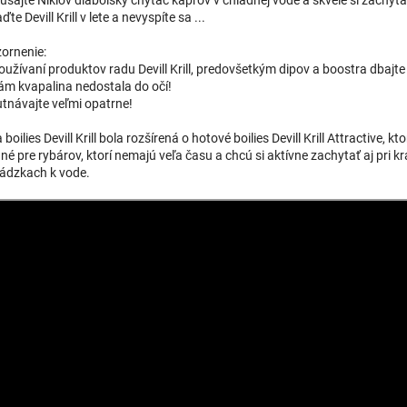
te Devill Krill v lete a nevyspíte sa ...
ornenie:
používaní produktov radu Devill Krill, predovšetkým dipov a boostra dbajte
ám kvapalina nedostala do očí!
tnávajte veľmi opatrne!
boilies Devill Krill bola rozšírená o hotové boilies Devill Krill Attractive, kto
né pre rybárov, ktorí nemajú veľa času a chcú si aktívne zachytať aj pri k
ádzkach k vode.