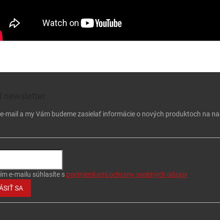
 newsletter
j e-mail a my Vám budeme zasielať informácie o nových produktoch na n
ím e-mailu súhlasíte s
podmienkami ochrany osobných údajov
ÁSIŤ SA