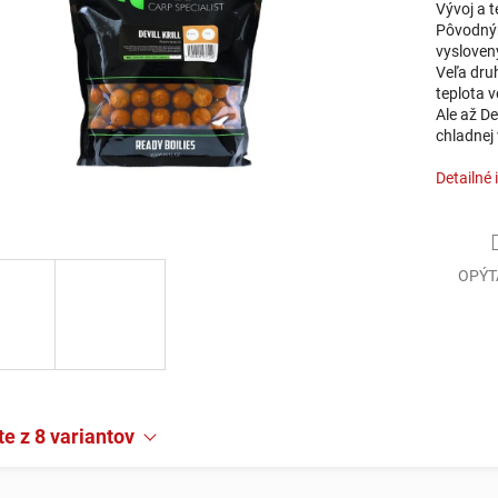
Vývoj a t
Pôvodným
vysloven
Veľa druh
teplota 
Ale až De
chladnej
Detailné 
OPÝT
e z 8 variantov