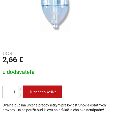
2,95 €
2,66 €
Jednotková cena:
u dodávateľa
Pridať do košíka
Oválna bublina určená predovšetkým pre lov pstruhov a ostatných
dravcov. Dá sa použiť buď k lovu na prívlač, alebo ako nenápadný