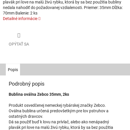
plavák pri love na malú živú rybku, ktorá by sa bez použitia bubliny
nedala nahodiť do požadovanej vzdialenosti. Priemer: 35mm Dĺžka:
70mm Balenie: 2 ks
Detailné informácie
OPÝTAŤ SA
Popis
Podrobný popis
Bublina oválna Zebco 35mm, 2ks
Produkt osvedčenej nemeckej rybárskej značky Zebco.
Oválna bublina určená predovšetkým pre lov pstruhov a
ostatných dravcov.
Dá sa použiť buď k lovu na prívlač, alebo ako nenápadný
plavák pri love na malú živú rybku, ktorá by sa bez použitia