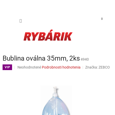
Prejsť na obsah
NÁKUP
0
Bublina oválna 35mm, 2ks
4940
Priemerné hodnotenie produktu je 0,0 z 5 hviezdičiek.
Neohodnotené
Podrobnosti hodnotenia
Značka:
ZEBCO
VIP