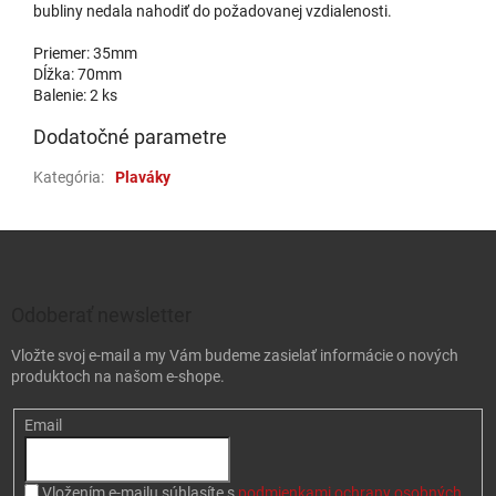
bubliny nedala nahodiť do požadovanej vzdialenosti.
Priemer: 35mm
Dĺžka: 70mm
Balenie: 2 ks
Dodatočné parametre
Kategória
:
Plaváky
Zápätie
Odoberať newsletter
Vložte svoj e-mail a my Vám budeme zasielať informácie o nových
produktoch na našom e-shope.
Email
Vložením e-mailu súhlasíte s
podmienkami ochrany osobných