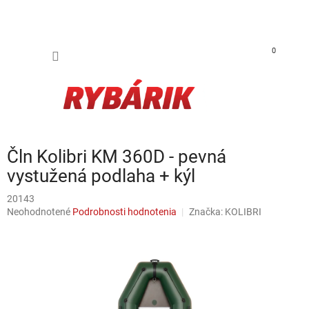
Prejsť na obsah
NÁKUP
0
Čln Kolibri KM 360D - pevná
vystužená podlaha + kýl
20143
Priemerné hodnotenie produktu je 0,0 z 5 hviezdičiek.
Neohodnotené
Podrobnosti hodnotenia
Značka:
KOLIBRI