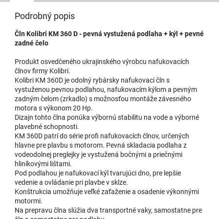
Podrobný popis
Čln Kolibri KM 360 D - pevná vystužená podlaha + kýl + pevné
zadné čelo
Produkt osvedčeného ukrajinského výrobcu nafukovacích
člnov firmy Kolibri.
Kolibri KM 360D je odolný rybársky nafukovací čln s
vystuženou pevnou podlahou, nafukovacím kýlom a pevným
zadným čelom (zrkadlo) s možnosťou montáže závesného
motora s výkonom 20 Hp.
Dizajn tohto člna ponúka výbornú stabilitu na vode a výborné
plavebné schopnosti.
KM 360D patrí do série profi nafukovacích člnov, určených
hlavne pre plavbu s motorom. Pevná skladacia podlaha z
vodeodolnej preglejky je vystužená bočnými a priečnými
hliníkovými lištami.
Pod podlahou je nafukovací kýl tvarujúci dno, pre lepšie
vedenie a ovládanie pri plavbe v sklze.
Konštrukcia umožňuje veľké zaťaženie a osadenie výkonnými
motormi.
Na prepravu člna slúžia dva transportné vaky, samostatne pre