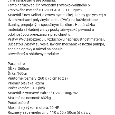
čln a samostatne pre podlahu.
Tento nafukovací čln vyrobený z vysokokvalitného 5-
vrstvového materiálu PVC PLASTEL 1100g/m2!
Materiál člnov Kolibri je vrstva syntetickej tkaniny (polyester) s
dvomi vrstvami polyvinylchloridu (PVC), na každej strane
tkaniny, prepojenými špeciálnym lepidlom. Hustá väzba
materiálu základnej vrstvy poskytuje vysokú pevnosť a
odolnosť voči prerezaniu a prepichnutiu.
Vrstvy PVC zabezpečujú vzduchovú nepriepustnosť materiálu.
Súčasťou výbavy sú veslá, lavičky, mechanická nožná pumpa,
sada na opravy a návod na obsluhu.
Osvedčený a obľúbený produkt!!
Parametre:
Dĺžka: 360cm
Šírka: 160cm
Vnútorné rozmery: 260 x 76 cm (d x š)
Priemer plaváka: 42cm
Počet komôr: 3 + 1 (kýl)
Materiál: 5 vrstvové zvárané PVC 1100g/m2
Maximálna nosnosť: 632kg
Počet osôb: 5
Maximálny výkon motora: 20 HP
Rozmery zabaleného člnu: 110 x 65 x 50cm (d x š x v)