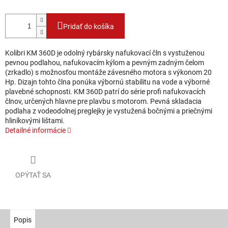
Pridať do košíka
Kolibri KM 360D je odolný rybársky nafukovací čln s vystuženou
pevnou podlahou, nafukovacím kýlom a pevným zadným čelom
(zrkadlo) s možnosťou montáže závesného motora s výkonom 20
Hp. Dizajn tohto člna ponúka výbornú stabilitu na vode a výborné
plavebné schopnosti. KM 360D patrí do série profi nafukovacích
člnov, určených hlavne pre plavbu s motorom. Pevná skladacia
podlaha z vodeodolnej preglejky je vystužená bočnými a priečnými
hliníkovými lištami.
Detailné informácie
OPÝTAŤ SA
Popis