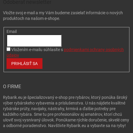
Odoberať newsletter
Vložte svoj e-mail a my Vám budeme zasielať informácie o nových
produktoch na našom e-shope.
Email
Vložením e-mailu súhlasíte s
podmienkami ochrany osobných
údajov
PRIHLÁSIŤ SA
O FIRME
Rybarik.eu je špecializovaný e-shop pre rybárov, ktorý ponúka široký
výber rybárskeho vybavenia a príslušenstva. U nás nájdete kvalitné
rybárske prúty, navijaky, nástrahy, krmivá a ďalšie potreby pre
každého rybára. Sme tu pre profesionálov aj amatérov, ktorí chcú
uloviť svoj vysnívaný úlovok. Ponúkame rýchle doručenie, skvelé ceny
a odborné poradenstvo. Navštívte Rybarik.eu a vybavte sa na ryby!