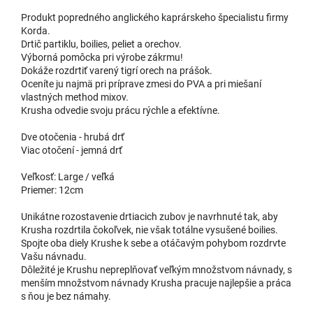
Produkt popredného anglického kaprárskeho špecialistu firmy
Korda.
Drtič partiklu, boilies, peliet a orechov.
Výborná pomôcka pri výrobe zákrmu!
Dokáže rozdrtiť varený tigrí orech na prášok.
Oceníte ju najmä pri príprave zmesi do PVA a pri miešaní
vlastných method mixov.
Krusha odvedie svoju prácu rýchle a efektívne.
Dve otočenia - hrubá drť
Viac otočení - jemná drť
Veľkosť: Large / veľká
Priemer: 12cm
Unikátne rozostavenie drtiacich zubov je navrhnuté tak, aby
Krusha rozdrtila čokoľvek, nie však totálne vysušené boilies.
Spojte oba diely Krushe k sebe a otáčavým pohybom rozdrvte
Vašu návnadu.
Dôležité je Krushu nepreplňovať veľkým množstvom návnady, s
menším množstvom návnady Krusha pracuje najlepšie a práca
s ňou je bez námahy.