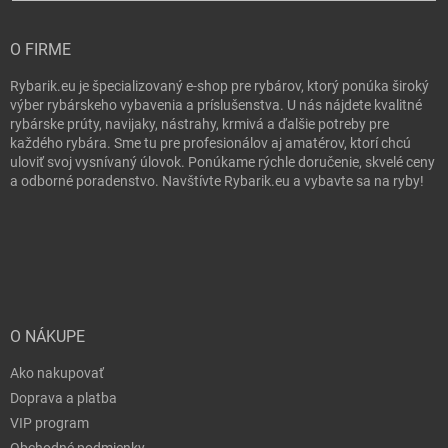
O FIRME
Rybarik.eu je špecializovaný e-shop pre rybárov, ktorý ponúka široký
výber rybárskeho vybavenia a príslušenstva. U nás nájdete kvalitné
rybárske prúty, navijaky, nástrahy, krmivá a ďalšie potreby pre
každého rybára. Sme tu pre profesionálov aj amatérov, ktorí chcú
uloviť svoj vysnívaný úlovok. Ponúkame rýchle doručenie, skvelé ceny
a odborné poradenstvo. Navštívte Rybarik.eu a vybavte sa na ryby!
O NÁKUPE
Ako nakupovať
Doprava a platba
VIP program