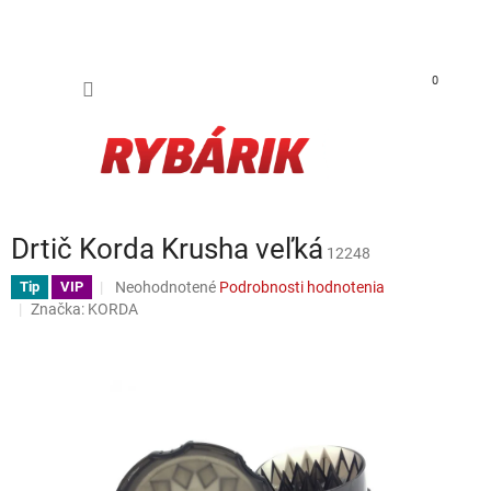
Prejsť na obsah
NÁKUP
0
Drtič Korda Krusha veľká
12248
Priemerné hodnotenie produktu je 0,0 z 5 hviezdičiek.
Neohodnotené
Podrobnosti hodnotenia
Tip
VIP
Značka:
KORDA