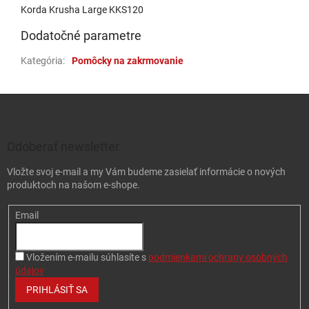
Korda Krusha Large KKS120
Dodatočné parametre
Kategória
:
Pomôcky na zakrmovanie
Zápätie
Odoberať newsletter
Vložte svoj e-mail a my Vám budeme zasielať informácie o nových
produktoch na našom e-shope.
Email
Vložením e-mailu súhlasíte s
podmienkami ochrany osobných
údajov
PRIHLÁSIŤ SA