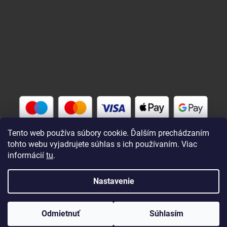
Tento web používa súbory cookie. Ďalším prechádzaním
tohto webu vyjadrujete súhlas s ich používaním. Viac
informácií
tu
.
Vytvoril Shoptet
Nastavenie
Copyright 2026
Rybárik eu - rybárske potreby
. Všetky práva
Odmietnuť
Súhlasím
vyhradené.
Upraviť nastavenie cookies
Zaregistrovaní a prihlásení nakupujú lacnejšie !