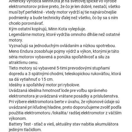
Americký výrobca MinnKota je na svetovej špičke vo výrobe
221 €
Endura C2 - 34
elektromotorov práve preto, že čo je len dobré, nestačí, všetko
u dodávateľa
| 9311
EAN:
8580000293111
230 €
musí byť perfektné - vtedy motor vydrží aj tie najnáročnejšie
podmienky a bude technicky ďalej než všetko, čo by sa s ním
Do 
chcelo porovnávať.
Kým ostatní kopírujú, Minn Kota vylepšuje.
Legendárne motory, ktoré vydržia omnoho dlhšie než ostatné
356 €
Endura C2 - 45
motory.
u dodávateľa
Vyznačujú sa jednoduchým ovládaním a nízkou spotrebou.
| 20131
EAN:
8580000201314
370 €
Meno Endura zosobňuje pojmy výdrž a výkon, ktorými je táto
séria motorov vybavená a ponúka spoľahlivosť a silu za
Do 
atraktívnu cenu.
Tieto motory sú vybavené 5-timi prevodovými stupňami
dopredu a 3 spätnými chodmi, teleskopickou rukoväťou, ktorá
393,50 €
Endura C2 - 50
sa dá vytiahnuť o 15 cm.
u dodávateľa
| 9311C
410 €
Ideálny a spoľahlivý motor pri rybolove.
Uvádzaná ideálna hmotnosť lode pre voľbu správneho
Do 
elektromotora je uvádzaná vrátane posádky a príslušenstva.
Pri výbere elektromotora berte v úvahu, že výkonové údaje sú
uvádzané pri kľudnej hladine, preto doporučujeme zvoliť podľa
použitia elektromotoru /lokalita/ radšej elektromotor z väčším
výkonom.
Battery Test - stlač a vieš, aktuálny stav nabitia akumulátora
jediným tlačidlom.