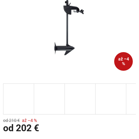
až –4
%
od 210 €
až –4 %
od
202 €
Jednotková cena: