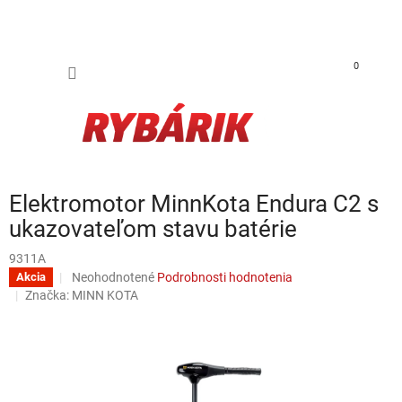
Prejsť na obsah
NÁKUP
0
Elektromotor MinnKota Endura C2 s
ukazovateľom stavu batérie
9311A
Priemerné hodnotenie produktu je 0,0 z 5 hviezdičiek.
Neohodnotené
Podrobnosti hodnotenia
Akcia
Značka:
MINN KOTA