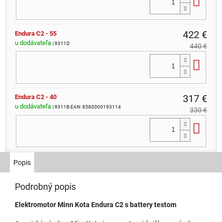
Do 
422 €
Endura C2 - 55
u dodávateľa
| 9311D
440 €
Do 
317 €
Endura C2 - 40
u dodávateľa
| 9311B
EAN:
8580000193114
330 €
Do 
202 €
Endura C2 - 30
Popis
u dodávateľa
| 9311A
EAN:
8580000093117
210 €
Podrobný popis
Do 
Elektromotor Minn Kota Endura C2 s battery testom