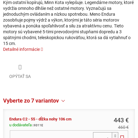
Kým ostatní kopírujú, Minn Kota vylepšuje. Legendárne motory, ktoré
vydržia omnoho dlhšie než ostatné motory. Vyznačujú sa
jednoduchým ovládaním a nízkou spotrebou. Meno Endura
zosobňuje pojmy výdrž a výkon, ktorými je táto séria motorov
vybavená a ponúka spoľahlivosť a silu za atraktívnu cenu. Tieto
motory sú vybavené 5-timi prevodovými stupňami dopredu a 3
spätnými chodmi, teleskopickou rukoväťou, ktorá sa dá vytiahnuť o
15 cm.
Detailné informácie
OPÝTAŤ SA
Vyberte zo 7 variantov
443 €
Endura C2 - 55 - dĺžka nohy 106 cm
u dodávateľa
| 9311E
460 €