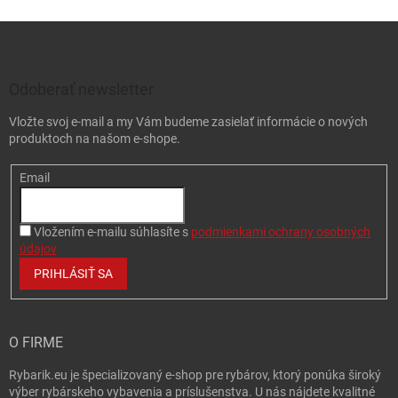
Zápätie
Odoberať newsletter
Vložte svoj e-mail a my Vám budeme zasielať informácie o nových
produktoch na našom e-shope.
Email
Vložením e-mailu súhlasíte s
podmienkami ochrany osobných
údajov
PRIHLÁSIŤ SA
O FIRME
Rybarik.eu je špecializovaný e-shop pre rybárov, ktorý ponúka široký
výber rybárskeho vybavenia a príslušenstva. U nás nájdete kvalitné