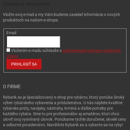
Odoberať newsletter
Vložte svoj e-mail a my Vám budeme zasielať informácie o nových
produktoch na našom e-shope.
Email
Vložením e-mailu súhlasíte s
podmienkami ochrany osobných
údajov
PRIHLÁSIŤ SA
O FIRME
Rybarik.eu je špecializovaný e-shop pre rybárov, ktorý ponúka široký
výber rybárskeho vybavenia a príslušenstva. U nás nájdete kvalitné
rybárske prúty, navijaky, nástrahy, krmivá a ďalšie potreby pre
každého rybára. Sme tu pre profesionálov aj amatérov, ktorí chcú
uloviť svoj vysnívaný úlovok. Ponúkame rýchle doručenie, skvelé ceny
a odborné poradenstvo. Navštívte Rybarik.eu a vybavte sa na ryby!