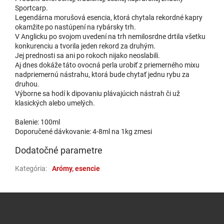
Sportcarp.
Legendárna morušová esencia, ktorá chytala rekordné kapry
okamžite po nastúpení na rybársky trh.
V Anglicku po svojom uvedení na trh nemilosrdne drtila všetku
konkurenciu a tvorila jeden rekord za druhým.
Jej prednosti sa ani po rokoch nijako neoslabili.
Aj dnes dokáže táto ovocná perla urobiť z priemerného mixu
nadpriemernú nástrahu, ktorá bude chytať jednu rybu za
druhou.
Výborne sa hodí k dipovaniu plávajúcich nástrah či už
klasických alebo umelých.
Balenie: 100ml
Doporučené dávkovanie: 4-8ml na 1kg zmesi
Dodatočné parametre
Kategória
:
Arómy, esencie
Zápätie