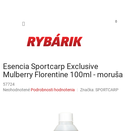
Prejsť na obsah
NÁKUP
0
Esencia Sportcarp Exclusive
Mulberry Florentine 100ml - moruša
57724
Priemerné hodnotenie produktu je 0,0 z 5 hviezdičiek.
Neohodnotené
Podrobnosti hodnotenia
Značka:
SPORTCARP