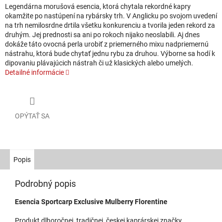
Legendárna morušová esencia, ktorá chytala rekordné kapry
okamžite po nastúpení na rybársky trh. V Anglicku po svojom uvedení
na trh nemilosrdne drtila všetku konkurenciu a tvorila jeden rekord za
druhým. Jej prednosti sa ani po rokoch nijako neoslabili. Aj dnes
dokáže táto ovocná perla urobiť z priemerného mixu nadpriemernú
nástrahu, ktorá bude chytať jednu rybu za druhou. Výborne sa hodí k
dipovaniu plávajúcich nástrah či už klasických alebo umelých.
Detailné informácie
OPÝTAŤ SA
Popis
Podrobný popis
Esencia Sportcarp Exclusive Mulberry Florentine
Produkt dlhoročnej, tradičnej, českej kaprárskej značky