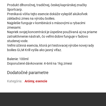
Produkt dlhoročnej, tradičnej, českej kaprárskej značky
Sportcarp.
Prenikavá vôňa tejto esencie dokáže vylepšiť akúkoľvek
základnú zmes na výrobu boilies.
Najplešie funguje v kombinácii s mäsovými a rybacími
zmesami.
Napriek svojej koncentrácii je úspešne používaná aj na priame
zatraktívnenie nástrah, čo veľmi dobre funguje v ľadovo
studenej vode.
Veľmi účinná esencia, ktorá pri testovacej výrobe novej rady
boilies GLM Krill vyšla ako jasný víťaz.
Balenie: 100ml
Doporučené dávkovanie: 4-6ml na 1kg zmesi
Dodatočné parametre
Kategória
:
Arómy, esencie
Zápätie