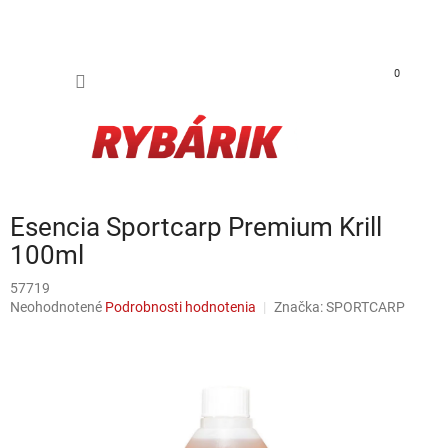
Prejsť na obsah
NÁKUP
0
Esencia Sportcarp Premium Krill
100ml
57719
Priemerné hodnotenie produktu je 0,0 z 5 hviezdičiek.
Neohodnotené
Podrobnosti hodnotenia
Značka:
SPORTCARP