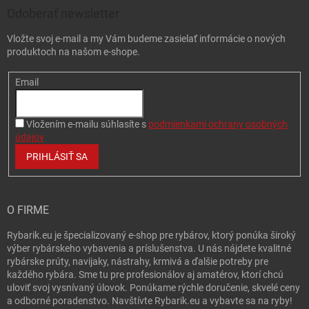
Odoberať newsletter
Vložte svoj e-mail a my Vám budeme zasielať informácie o nových
produktoch na našom e-shope.
Email
Vložením e-mailu súhlasíte s
podmienkami ochrany osobných
údajov
PRIHLÁSIŤ SA
O FIRME
Rybarik.eu je špecializovaný e-shop pre rybárov, ktorý ponúka široký
výber rybárskeho vybavenia a príslušenstva. U nás nájdete kvalitné
rybárske prúty, navijaky, nástrahy, krmivá a ďalšie potreby pre
každého rybára. Sme tu pre profesionálov aj amatérov, ktorí chcú
uloviť svoj vysnívaný úlovok. Ponúkame rýchle doručenie, skvelé ceny
a odborné poradenstvo. Navštívte Rybarik.eu a vybavte sa na ryby!