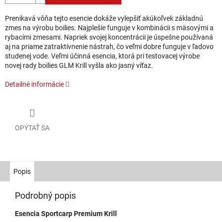
Prenikavá vôňa tejto esencie dokáže vylepšiť akúkoľvek základnú
zmes na výrobu boilies. Najplešie funguje v kombinácii s mäsovými a
rybacími zmesami. Napriek svojej koncentrácii je úspešne používaná
aj na priame zatraktívnenie nástrah, čo veľmi dobre funguje v ľadovo
studenej vode. Veľmi účinná esencia, ktorá pri testovacej výrobe
novej rady boilies GLM Krill vyšla ako jasný víťaz.
Detailné informácie
OPÝTAŤ SA
Popis
Podrobný popis
Esencia Sportcarp Premium Krill