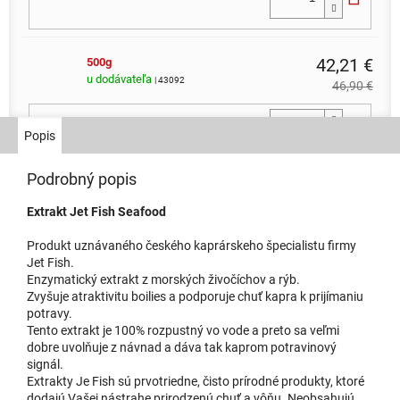
42,21 €
500g
u dodávateľa
| 43092
46,90 €
Do 
Popis
Podrobný popis
Extrakt Jet Fish Seafood
Produkt uznávaného českého kaprárskeho špecialistu firmy
Jet Fish.
Enzymatický extrakt z morských živočíchov a rýb.
Zvyšuje atraktivitu boilies a podporuje chuť kapra k prijímaniu
potravy.
Tento extrakt je 100% rozpustný vo vode a preto sa veľmi
dobre uvolňuje z návnad a dáva tak kaprom potravinový
signál.
Extrakty Je Fish sú prvotriedne, čisto prírodné produkty, ktoré
dodajú Vašej nástrahe prirodzenú chuť a vôňu. Neobsahujú