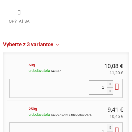
OPÝTAŤ SA
Vyberte z 3 variantov
10,08 €
50g
u dodávateľa
| 43337
11,20 €
Do 
9,41 €
250g
u dodávateľa
| 43097
EAN:
8580000430974
10,45 €
Do 