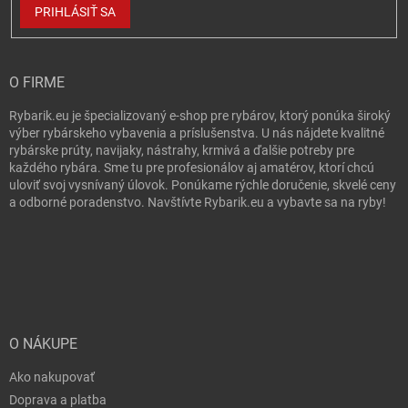
PRIHLÁSIŤ SA
O FIRME
Rybarik.eu je špecializovaný e-shop pre rybárov, ktorý ponúka široký
výber rybárskeho vybavenia a príslušenstva. U nás nájdete kvalitné
rybárske prúty, navijaky, nástrahy, krmivá a ďalšie potreby pre
každého rybára. Sme tu pre profesionálov aj amatérov, ktorí chcú
uloviť svoj vysnívaný úlovok. Ponúkame rýchle doručenie, skvelé ceny
a odborné poradenstvo. Navštívte Rybarik.eu a vybavte sa na ryby!
O NÁKUPE
Ako nakupovať
Doprava a platba