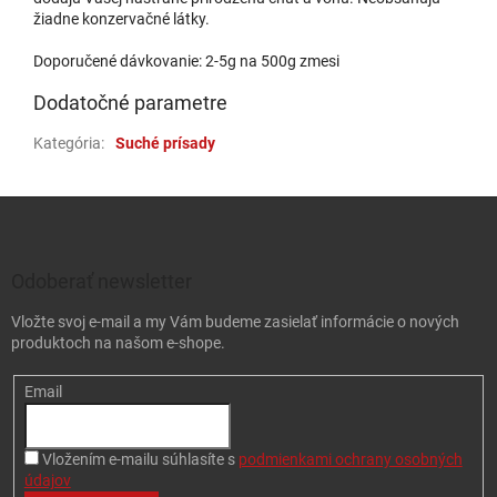
žiadne konzervačné látky.
Doporučené dávkovanie: 2-5g na 500g zmesi
Dodatočné parametre
Kategória
:
Suché prísady
Zápätie
Odoberať newsletter
Vložte svoj e-mail a my Vám budeme zasielať informácie o nových
produktoch na našom e-shope.
Email
Vložením e-mailu súhlasíte s
podmienkami ochrany osobných
údajov