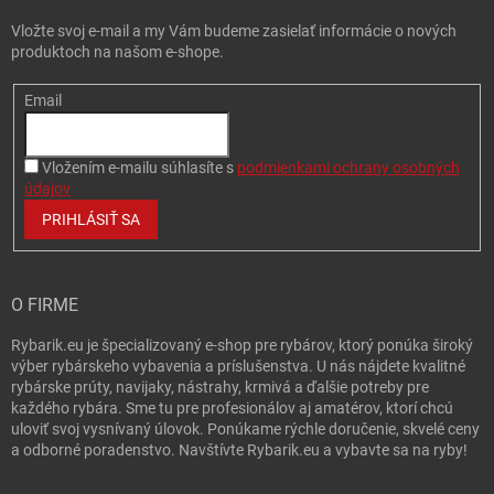
Vložte svoj e-mail a my Vám budeme zasielať informácie o nových
produktoch na našom e-shope.
Email
Vložením e-mailu súhlasíte s
podmienkami ochrany osobných
údajov
PRIHLÁSIŤ SA
O FIRME
Rybarik.eu je špecializovaný e-shop pre rybárov, ktorý ponúka široký
výber rybárskeho vybavenia a príslušenstva. U nás nájdete kvalitné
rybárske prúty, navijaky, nástrahy, krmivá a ďalšie potreby pre
každého rybára. Sme tu pre profesionálov aj amatérov, ktorí chcú
uloviť svoj vysnívaný úlovok. Ponúkame rýchle doručenie, skvelé ceny
a odborné poradenstvo. Navštívte Rybarik.eu a vybavte sa na ryby!