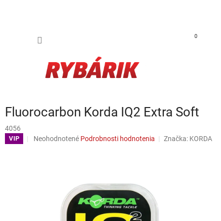
Prejsť na obsah
NÁKUP
0
Fluorocarbon Korda IQ2 Extra Soft
4056
Priemerné hodnotenie produktu je 0,0 z 5 hviezdičiek.
Neohodnotené
Podrobnosti hodnotenia
Značka:
KORDA
VIP