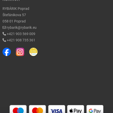
RYBÁRIK Poprad
Štefánikova 57
058 01 Poprad
rybarik@rybarik.eu
+421 903 569 009
+421 908 735 361