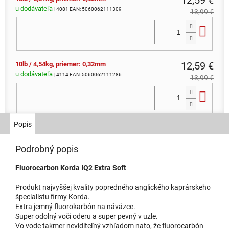
12,59 €
u dodávateľa
| 4081
EAN:
5060062111309
13,99 €
Do 
12,59 €
10lb / 4,54kg, priemer: 0,32mm
u dodávateľa
| 4114
EAN:
5060062111286
13,99 €
Do 
Popis
Podrobný popis
Fluorocarbon Korda IQ2 Extra Soft
Produkt najvyššej kvality popredného anglického kaprárskeho
špecialistu firmy Korda.
Extra jemný fluorokarbón na náväzce.
Super odolný voči oderu a super pevný v uzle.
Vo vode takmer neviditeľný vzhľadom nato, že fluorocarbón