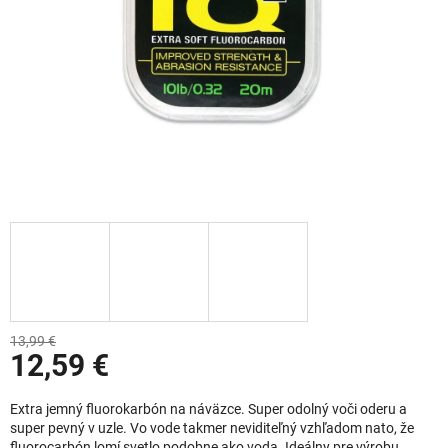
13,99 €
12,59 €
Jednotková cena:
Extra jemný fluorokarbón na náväzce. Super odolný voči oderu a
super pevný v uzle. Vo vode takmer neviditeľný vzhľadom nato, že
fluorocarbón lomí svetlo podobne ako voda. Ideálny pre výrobu