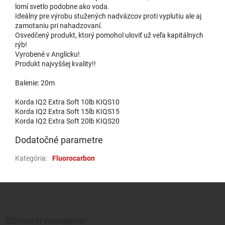
lomí svetlo podobne ako voda.
Ideálny pre výrobu stužených nadväzcov proti vyplutiu ale aj
zamotaniu pri nahadzovaní.
Osvedčený produkt, ktorý pomohol uloviť už veľa kapitálnych
rýb!
Vyrobené v Anglicku!
Produkt najvyššej kvality!!
Balenie: 20m
Korda IQ2 Extra Soft 10lb KIQS10
Korda IQ2 Extra Soft 15lb KIQS15
Korda IQ2 Extra Soft 20lb KIQS20
Dodatočné parametre
Kategória
:
Fluorocarbon
Zápätie
Odoberať newsletter