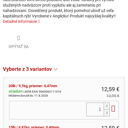
stužených nadväzcov proti vyplutiu ale aj zamotaniu pri
nahadzovaní. Osvedčený produkt, ktorý pomohol uloviť už veľa
kapitálnych rýb! Vyrobené v Anglicku! Produkt najvyššej kvality!!
Detailné informácie
OPÝTAŤ SA
Vyberte z 3 variantov
20lb / 9,1kg, priemer: 0,47mm
12,59 €
skladom
| 4056
EAN:
5060062111316
13,99 €
Môžeme doručiť do:
11.8.2026
Do 
15lb / 6,81kg, priemer: 0,40mm