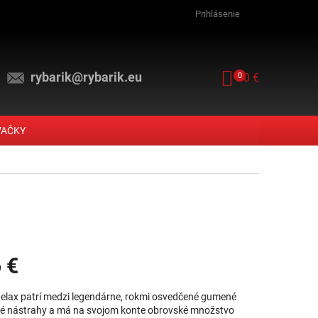
Prihlásenie
rybarik@rybarik.eu
NÁKUPNÝ KOŠ
0
0 €
VAČKY
 €
vá cena:
elax patrí medzi legendárne, rokmi osvedčené gumené
vé nástrahy a má na svojom konte obrovské množstvo