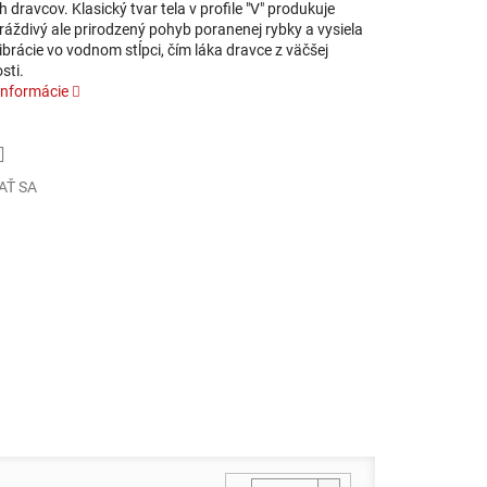
 dravcov. Klasický tvar tela v profile "V" produkuje
ráždivý ale prirodzený pohyb poranenej rybky a vysiela
ibrácie vo vodnom stĺpci, čím láka dravce z väčšej
sti.
informácie
AŤ SA