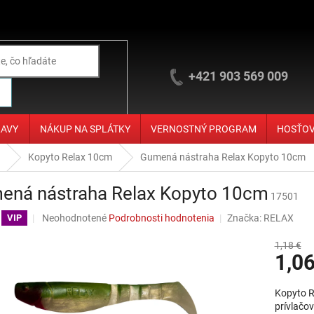
+421 903 569 009
ĽAVY
NÁKUP NA SPLÁTKY
VERNOSTNÝ PROGRAM
HOSŤO
Kopyto Relax 10cm
Gumená nástraha Relax Kopyto 10cm
ená nástraha Relax Kopyto 10cm
17501
Priemerné hodnotenie produktu je 0,0 z 5 hviezdičiek.
Neohodnotené
Podrobnosti hodnotenia
Značka:
RELAX
VIP
1,18 €
1,06
Jednotko
Kopyto R
prívlačo