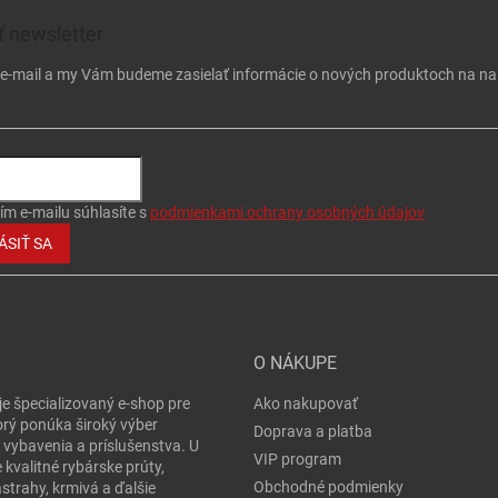
 newsletter
j e-mail a my Vám budeme zasielať informácie o nových produktoch na n
ím e-mailu súhlasíte s
podmienkami ochrany osobných údajov
ÁSIŤ SA
O NÁKUPE
je špecializovaný e-shop pre
Ako nakupovať
orý ponúka široký výber
Doprava a platba
 vybavenia a príslušenstva. U
VIP program
 kvalitné rybárske prúty,
Obchodné podmienky
ástrahy, krmivá a ďalšie