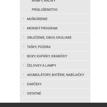
NYMFY, RÁČIKY
PRÍSLUŠENSTVO
MUŠKÁRENIE
MORSKÝ PROGRAM
OBLEČENIE, OBUV, OKULIARE
TAŠKY, PÚZDRA
BOXY, KUFRÍKY, KRABIČKY
ČELOVKY A LAMPY
AKUMULÁTORY, BATÉRIE, NABÍJAČKY
DARČEKY
OSTATNÉ
Zápätie