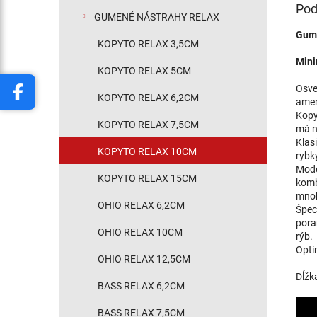
Pod
GUMENÉ NÁSTRAHY RELAX
Gume
KOPYTO RELAX 3,5CM
Mini
KOPYTO RELAX 5CM
Osve
KOPYTO RELAX 6,2CM
amer
Kopy
KOPYTO RELAX 7,5CM
má n
Klas
KOPYTO RELAX 10CM
rybky
Mode
KOPYTO RELAX 15CM
kombi
mnoh
OHIO RELAX 6,2CM
Špec
pora
OHIO RELAX 10CM
rýb.
Optim
OHIO RELAX 12,5CM
Dĺžk
BASS RELAX 6,2CM
BASS RELAX 7,5CM