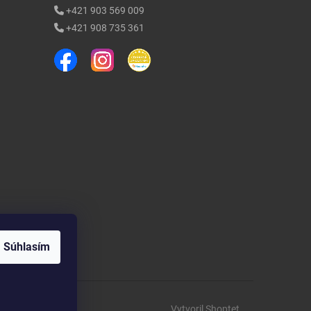
+421 903 569 009
+421 908 735 361
Súhlasím
Vytvoril Shoptet