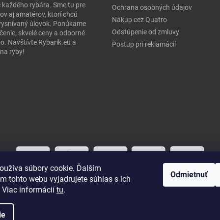
e každého rybára. Sme tu pre
Ochrana osobných údajov
ov aj amatérov, ktorí chcú
Nákup cez Quatro
j vysnívaný úlovok. Ponúkame
Odstúpenie od zmluvy
čenie, skvelé ceny a odborné
o. Navštívte Rybarik.eu a
Postup pri reklamácií
na ryby!
oužíva súbory cookie. Ďalším
Odmietnuť
m tohto webu vyjadrujete súhlas s ich
 Viac informácií
tu
.
ie
práva vyhradené.
Upraviť nastavenie cookies