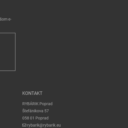
ašom e-
KONTAKT
RYBÁRIK Poprad
Štefánikova 57
058 01 Poprad
rybarik@rybarik.eu