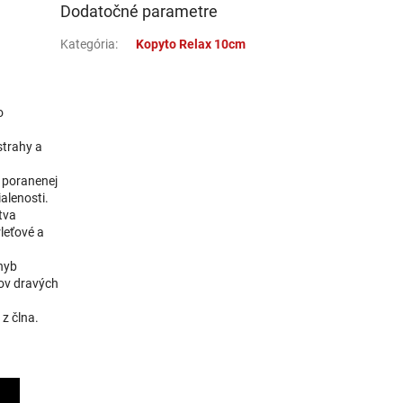
1,06 €
Dodatočné parametre
1,18 €
Do košíka
Kategória
:
Kopyto Relax 10cm
1,06 €
o
1,18 €
Do košíka
strahy a
b poranenej
ialenosti.
tva
rleťové a
ohyb
bov dravých
 z člna.