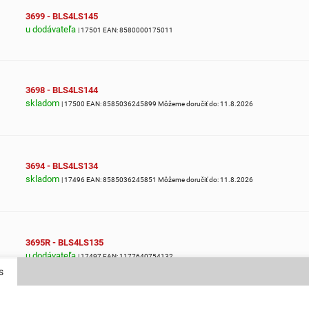
3699 - BLS4LS145
u dodávateľa
| 17501
EAN:
8580000175011
3698 - BLS4LS144
skladom
| 17500
EAN:
8585036245899
Môžeme doručiť do:
11.8.2026
3694 - BLS4LS134
skladom
| 17496
EAN:
8585036245851
Môžeme doručiť do:
11.8.2026
3695R - BLS4LS135
u dodávateľa
| 17497
EAN:
1177640754132
s