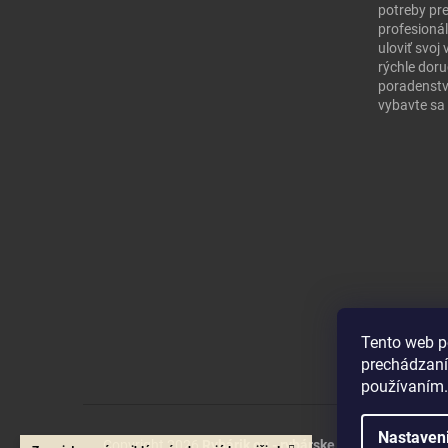
potreby pr
profesionál
uloviť svo
rýchle doru
poradenstv
vybavte sa 
Tento web p
prechádzaní
používaním.
Nastaven
Copyright 2026
Rybárik eu - rybárske potreby
. Všetky 