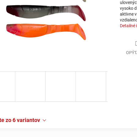
ulovených
vysoko d
aktívne v
vzdialeno
Detailné 
OPÝT
e zo 6 variantov