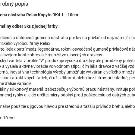
robný popis
3693 - BLS4LS132
u dodávateľa
| 17495
ná nástraha Relax Kopyto RK4-L - 10cm
málny odber 3ks z jednej farby !
3691 - BLS4LS126
dčená a obľúbená gumená nástraha pre lov na prívlač od najznámejšieh
u dodávateľa
ického výrobcu firmy Relax.
| 17493
to Relax patrí medzi legendárne, rokmi osvedčené gumené prívlačové ná
a svojom konte obrovské množstvo ulovených dravcov.
ický tvar tela v profile "V" produkuje vysoko dráždivý ale prirodzený pohy
 a vysiela aktívne vibrácie vo vodnom stĺpci, čím láka dravce z väčšej vzd
rná, inovatívna technológia výroby umožňuje vytváranie veľkého množs
nácií atraktívnych farieb, či už s flitrami, alebo bez flitrov, priehľadné, pe
é ďalšie variácie.
iálny silikónový materiál zabezpečuje výbornú prácu nástrahy, imituje p
nnenej rybky a je do určitej miery odolný proti poškodeniu od ostrých zu
álne použitie s jigovou hlavou pre strednú a ťažšiu prívlač z brehu, alebo
a: 10 cm