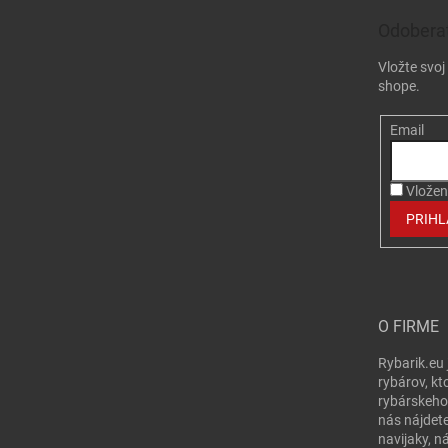
Odoberať
Vložte svo
shope.
Email
Vložen
PRIHL
O FIRME
Rybarik.eu 
rybárov, kt
rybárskeho
nás nájdete
navijaky, n