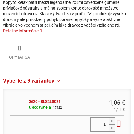
Kopyto Relax patrí medzi legendárne, rokmi osvedčené gumené
prívlačové nástrahy a má na svojom konte obrovské množstvo
ulovených dravcov. Klasický tvar tela v profile "V" produkuje vysoko
dráždivý ale prirodzený pohyb poranenej rybky a vysiela aktívne
vibrácie vo vodnom stĺpci, čím láka dravce z väčšej vzdialenosti.
Detailné informácie
OPÝTAŤ SA
Vyberte z 9 variantov
1,06 €
3620 - BLS4LS021
u dodávateľa
| 17422
1,18 €
Do 