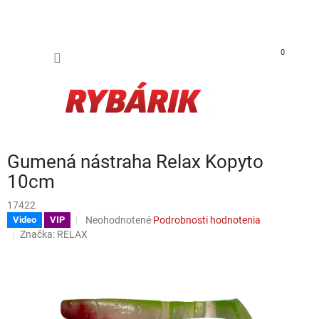
Prejsť na obsah
NÁKUP
0
Gumená nástraha Relax Kopyto
10cm
17422
Priemerné hodnotenie produktu je 0,0 z 5 hviezdičiek.
Neohodnotené
Podrobnosti hodnotenia
Video
VIP
Značka:
RELAX