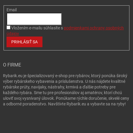
Email
Vložením e-mailu súhlasíte s
podmienkami ochrany osobných
údajov
PRIHLÁSIŤ SA
O FIRME
Rybarik.eu je špecializovaný e-shop pre rybárov, ktorý ponúka široký
výber rybárskeho vybavenia a príslušenstva. U nás nájdete kvalitné
rybárske prúty, navijaky, nástrahy, krmivá a ďalšie potreby pre
každého rybára. Sme tu pre profesionálov aj amatérov, ktorí chcú
uloviť svoj vysnívaný úlovok. Ponúkame rýchle doručenie, skvelé ceny
a odborné poradenstvo. Navštívte Rybarik.eu a vybavte sa na ryby!