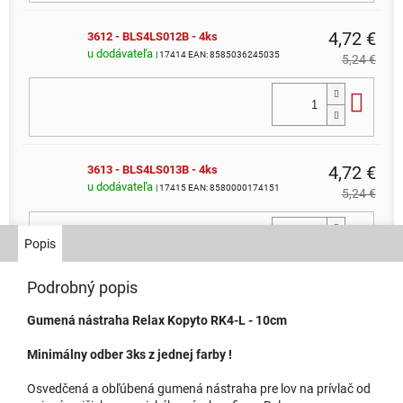
4,72 €
3612 - BLS4LS012B - 4ks
u dodávateľa
| 17414
EAN:
8585036245035
5,24 €
Do 
4,72 €
3613 - BLS4LS013B - 4ks
u dodávateľa
| 17415
EAN:
8580000174151
5,24 €
Do 
Popis
Podrobný popis
1,06 €
3614 - BLS4LS014
Gumená nástraha Relax Kopyto RK4-L - 10cm
u dodávateľa
| 17416
EAN:
8585036245059
1,18 €
Minimálny odber 3ks z jednej farby !
Do 
Osvedčená a obľúbená gumená nástraha pre lov na prívlač od