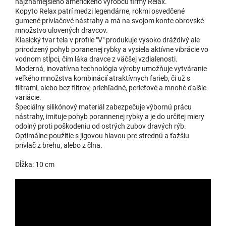
najznámejšieho amerického výrobcu firmy Relax.
Kopyto Relax patrí medzi legendárne, rokmi osvedčené
1,06 €
3617R - BLS4LS017R
gumené prívlačové nástrahy a má na svojom konte obrovské
u dodávateľa
množstvo ulovených dravcov.
| 17417
1,18 €
Klasický tvar tela v profile "V" produkuje vysoko dráždivý ale
prirodzený pohyb poranenej rybky a vysiela aktívne vibrácie vo
Do 
vodnom stĺpci, čím láka dravce z väčšej vzdialenosti.
Moderná, inovatívna technológia výroby umožňuje vytváranie
veľkého množstva kombinácií atraktívnych farieb, či už s
flitrami, alebo bez flitrov, priehľadné, perleťové a mnohé ďalšie
4,72 €
3619 - BLS4LS020B - 4ks
variácie.
u dodávateľa
| 17421
EAN:
8580000174212
5,24 €
Špeciálny silikónový materiál zabezpečuje výbornú prácu
nástrahy, imituje pohyb porannenej rybky a je do určitej miery
odolný proti poškodeniu od ostrých zubov dravých rýb.
Do 
Optimálne použitie s jigovou hlavou pre strednú a ťažšiu
prívlač z brehu, alebo z člna.
Dĺžka: 10 cm
1,06 €
3617 - BLS4LS017
u dodávateľa
| 17419
1,18 €
Do 