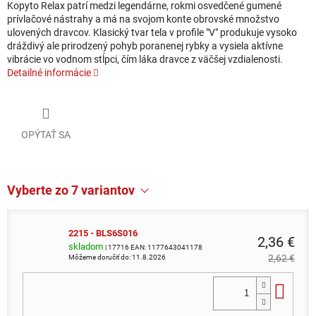
Kopyto Relax patrí medzi legendárne, rokmi osvedčené gumené
prívlačové nástrahy a má na svojom konte obrovské množstvo
ulovených dravcov. Klasický tvar tela v profile "V" produkuje vysoko
dráždivý ale prirodzený pohyb poranenej rybky a vysiela aktívne
vibrácie vo vodnom stĺpci, čím láka dravce z väčšej vzdialenosti.
Detailné informácie
OPÝTAŤ SA
Vyberte zo 7 variantov
2215 - BLS6S016
2,36 €
skladom
| 17716
EAN:
1177643041178
2,62 €
Môžeme doručiť do:
11.8.2026
Do 