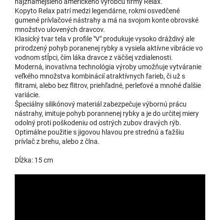
najznámejšieho amerického výrobcu firmy Relax.
Kopyto Relax patrí medzi legendárne, rokmi osvedčené
2,36 €
2212 - BLS6S012
gumené prívlačové nástrahy a má na svojom konte obrovské
u dodávateľa
množstvo ulovených dravcov.
| 17713
EAN:
8585036240078
2,62 €
Klasický tvar tela v profile "V" produkuje vysoko dráždivý ale
prirodzený pohyb poranenej rybky a vysiela aktívne vibrácie vo
Do 
vodnom stĺpci, čím láka dravce z väčšej vzdialenosti.
Moderná, inovatívna technológia výroby umožňuje vytváranie
veľkého množstva kombinácií atraktívnych farieb, či už s
flitrami, alebo bez flitrov, priehľadné, perleťové a mnohé ďalšie
2213 - BLS6S013
2,36 €
variácie.
skladom
| 17714
EAN:
8580000177145
2,62 €
Špeciálny silikónový materiál zabezpečuje výbornú prácu
Môžeme doručiť do:
11.8.2026
nástrahy, imituje pohyb porannenej rybky a je do určitej miery
odolný proti poškodeniu od ostrých zubov dravých rýb.
Do 
Optimálne použitie s jigovou hlavou pre strednú a ťažšiu
prívlač z brehu, alebo z člna.
Dĺžka: 15 cm
2,36 €
2210 - BLS6S010
u dodávateľa
| 17711
2,62 €
Do 