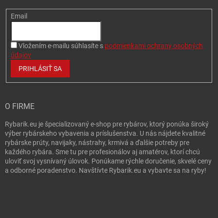
Email
Vložením e-mailu súhlasíte s
podmienkami ochrany osobných
údajov
PRIHLÁSIŤ SA
O FIRME
Rybarik.eu je špecializovaný e-shop pre rybárov, ktorý ponúka široký
výber rybárskeho vybavenia a príslušenstva. U nás nájdete kvalitné
rybárske prúty, navijaky, nástrahy, krmivá a ďalšie potreby pre
každého rybára. Sme tu pre profesionálov aj amatérov, ktorí chcú
uloviť svoj vysnívaný úlovok. Ponúkame rýchle doručenie, skvelé ceny
a odborné poradenstvo. Navštívte Rybarik.eu a vybavte sa na ryby!