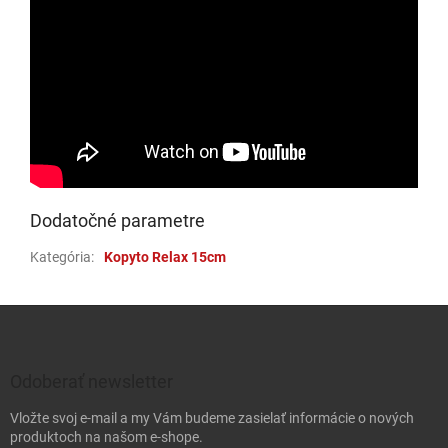
Dodatočné parametre
Kategória
:
Kopyto Relax 15cm
Zápätie
Odoberať newsletter
Vložte svoj e-mail a my Vám budeme zasielať informácie o nových
produktoch na našom e-shope.