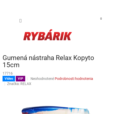
Prejsť na obsah
NÁKUP
0
Gumená nástraha Relax Kopyto
15cm
17716
Priemerné hodnotenie produktu je 0,0 z 5 hviezdičiek.
Neohodnotené
Podrobnosti hodnotenia
Video
VIP
Značka:
RELAX