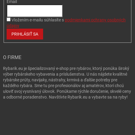
0,63 €
1852R - BLS2S056R
Email
u dodávateľa
| 16120
0,70 €
Vložením e-mailu súhlasíte s
podmienkami ochrany osobných
Do 
údajov
PRIHLÁSIŤ SA
0,63 €
1847 - BLS2S051
u dodávateľa
| 16122
0,70 €
O FIRME
Do 
Rybarik.eu je špecializovaný e-shop pre rybárov, ktorý ponúka široký
výber rybárskeho vybavenia a príslušenstva. U nás nájdete kvalitné
rybárske prúty, navijaky, nástrahy, krmivá a ďalšie potreby pre
každého rybára. Sme tu pre profesionálov aj amatérov, ktorí chcú
0,63 €
1839 - BLS2S042
uloviť svoj vysnívaný úlovok. Ponúkame rýchle doručenie, skvelé ceny
u dodávateľa
a odborné poradenstvo. Navštívte Rybarik.eu a vybavte sa na ryby!
| 16114
0,70 €
Do 