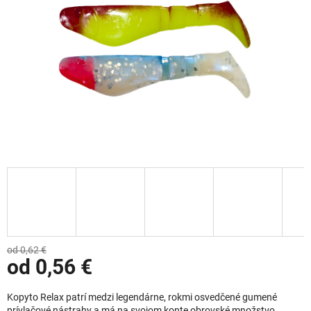
od 0,62 €
od
0,56 €
Jednotková cena:
Kopyto Relax patrí medzi legendárne, rokmi osvedčené gumené
prívlačové nástrahy a má na svojom konte obrovské množstvo