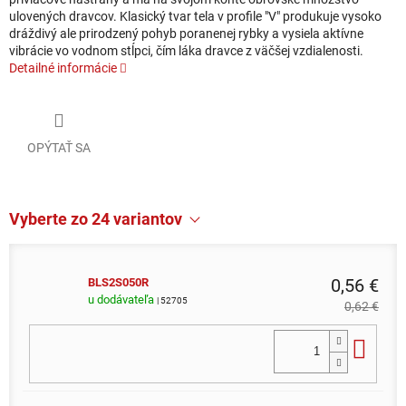
ulovených dravcov. Klasický tvar tela v profile "V" produkuje vysoko
dráždivý ale prirodzený pohyb poranenej rybky a vysiela aktívne
vibrácie vo vodnom stĺpci, čím láka dravce z väčšej vzdialenosti.
Detailné informácie
OPÝTAŤ SA
Vyberte zo 24 variantov
0,56 €
BLS2S050R
u dodávateľa
| 52705
0,62 €
Do 