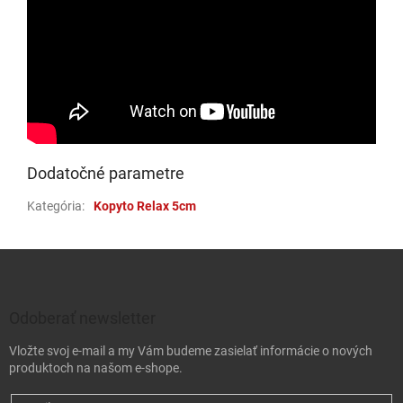
0,63 €
skladom
| 16125
EAN:
8585036242584
0,70 €
Môžeme doručiť do:
11.8.2026
Do 
0,63 €
1849 - BLS2S053
u dodávateľa
| 16124
0,70 €
Dodatočné parametre
Do 
Kategória
:
Kopyto Relax 5cm
Zápätie
0,63 €
1848 - BLS2S052
u dodávateľa
| 16123
0,70 €
Odoberať newsletter
Do 
Vložte svoj e-mail a my Vám budeme zasielať informácie o nových
produktoch na našom e-shope.