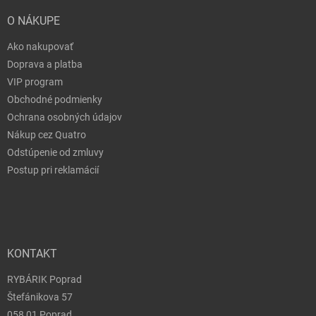
0,63 €
1840 - BLS2S043
u dodávateľa
| 16115
0,70 €
O NÁKUPE
Ako nakupovať
Do 
Doprava a platba
VIP program
Obchodné podmienky
0,63 €
1841 - BLS2S044
Ochrana osobných údajov
u dodávateľa
| 16116
0,70 €
Nákup cez Quatro
Odstúpenie od zmluvy
Do 
Postup pri reklamácií
0,63 €
1843 - BLS2S047
u dodávateľa
| 16118
0,70 €
KONTAKT
Do 
RYBÁRIK Poprad
Štefánikova 57
058 01 Poprad
1835 - BLS2S038