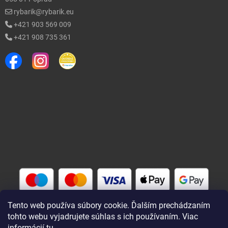
0,63 €
u dodávateľa
| 16110
EAN:
8585036242430
rybarik@rybarik.eu
0,70 €
+421 903 569 009
Do 
+421 908 735 361
0,63 €
1838 - BLS2S041
u dodávateľa
| 16113
0,70 €
Do 
1836 - BLS2S039
0,63 €
skladom
| 16111
EAN:
1177643006252
0,70 €
Môžeme doručiť do:
11.8.2026
Do 
Tento web používa súbory cookie. Ďalším prechádzaním
tohto webu vyjadrujete súhlas s ich používaním. Viac
0,63 €
1834 - BLS2S037
informácií
tu
.