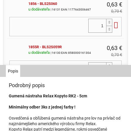
0,63 €
1856 - BLS2S060
u dodávateľa
| 16131
EAN:
1177643006467
0,70 €
Do 
0,63 €
1855R - BLS2S059R
u dodávateľa
| 16130
EAN:
8580000161304
0,70 €
Do 
Popis
Podrobný popis
0,63 €
1854R - BLS2S058R
Gumená nástraha Relax Kopyto RK2 - 5cm
u dodávateľa
| 16129
EAN:
1177640630733
0,70 €
Minimálny odber 3ks z jednej farby !
Do 
Osvedčená a obľúbená gumená nástraha pre lov na prívlač od
najznámejšieho amerického výrobcu firmy Relax.
Kopyto Relax patrí medzi legendárne, rokmi osvedčené