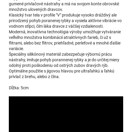
3,08 €
1853 - BLS2S057B - 5ks
gumené prívlačové nástrahy a má na svojom konte obrovské
u dodávateľa
množstvo ulovených dravcov.
| 16128
EAN:
1177640636421
3,42 €
Klasický tvar tela v profile "V" produkuje vysoko dráždivý ale
prirodzený pohyb poranenej rybky a vysiela aktívne vibrácie vo
Do 
vodnom stĺpci, čím láka dravce z väčšej vzdialenosti.
Moderná, inovatívna technológia výroby umožňuje vytváranie
veľkého množstva kombinácií atraktívnych farieb, či už s
flitrami, alebo bez flitrov, priehľadné, perleťové a mnohé ďalšie
1852 - BLS2S056B - 5ks
3,08 €
variácie.
skladom
| 16127
EAN:
1177643576755
3,42 €
Špeciálny silikónový materiál zabezpečuje výbornú prácu
Môžeme doručiť do:
11.8.2026
nástrahy, imituje pohyb porannenej rybky a je do určitej miery
odolný proti poškodeniu od ostrých zubov dravých rýb.
Do 
Optimálne použitie s jigovou hlavou pre ultraľahkú a ľahkú
prívlač z brehu, alebo z člna.
Dĺžka: 5cm
0,63 €
1851 - BLS2S055
u dodávateľa
| 16126
EAN:
8585036242591
0,70 €
Do 
1850 - BLS2S054