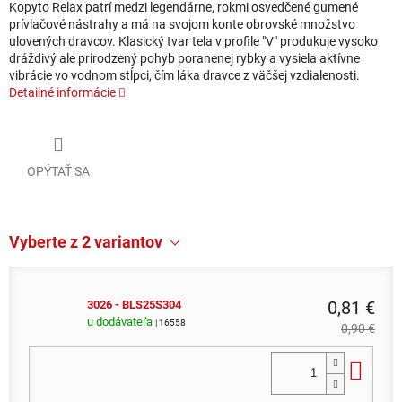
Kopyto Relax patrí medzi legendárne, rokmi osvedčené gumené
prívlačové nástrahy a má na svojom konte obrovské množstvo
ulovených dravcov. Klasický tvar tela v profile "V" produkuje vysoko
dráždivý ale prirodzený pohyb poranenej rybky a vysiela aktívne
vibrácie vo vodnom stĺpci, čím láka dravce z väčšej vzdialenosti.
Detailné informácie
OPÝTAŤ SA
Vyberte z 2 variantov
0,81 €
3026 - BLS25S304
u dodávateľa
| 16558
0,90 €
Do 