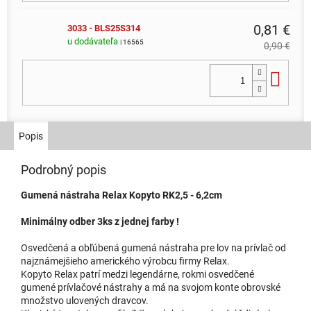
0,81 €
3033 - BLS25S314
u dodávateľa
| 16565
0,90 €
Do 
Popis
Podrobný popis
Gumená nástraha Relax Kopyto RK2,5 - 6,2cm
Minimálny odber 3ks z jednej farby !
Osvedčená a obľúbená gumená nástraha pre lov na prívlač od
najznámejšieho amerického výrobcu firmy Relax.
Kopyto Relax patrí medzi legendárne, rokmi osvedčené
gumené prívlačové nástrahy a má na svojom konte obrovské
množstvo ulovených dravcov.