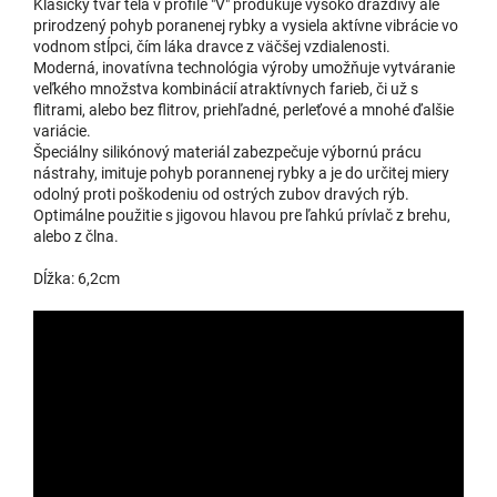
Klasický tvar tela v profile "V" produkuje vysoko dráždivý ale
prirodzený pohyb poranenej rybky a vysiela aktívne vibrácie vo
vodnom stĺpci, čím láka dravce z väčšej vzdialenosti.
Moderná, inovatívna technológia výroby umožňuje vytváranie
veľkého množstva kombinácií atraktívnych farieb, či už s
flitrami, alebo bez flitrov, priehľadné, perleťové a mnohé ďalšie
variácie.
Špeciálny silikónový materiál zabezpečuje výbornú prácu
nástrahy, imituje pohyb porannenej rybky a je do určitej miery
odolný proti poškodeniu od ostrých zubov dravých rýb.
Optimálne použitie s jigovou hlavou pre ľahkú prívlač z brehu,
alebo z člna.
Dĺžka: 6,2cm