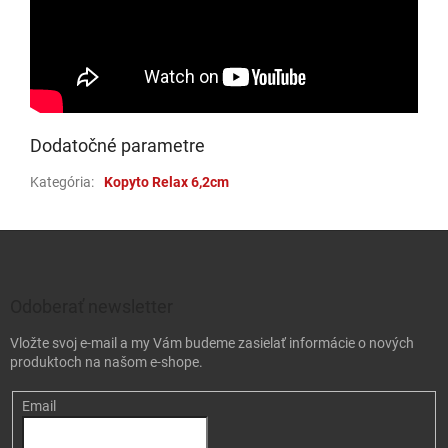
Dodatočné parametre
Kategória
:
Kopyto Relax 6,2cm
Zápätie
Odoberať newsletter
Vložte svoj e-mail a my Vám budeme zasielať informácie o nových
produktoch na našom e-shope.
Email