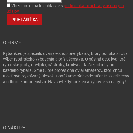
Vložením e-mailu súhlasíte s
podmienkami ochrany osobných
údajov
PRIHLÁSIŤ SA
O FIRME
Rybarik.eu je špecializovaný e-shop pre rybárov, ktorý ponúka široký
výber rybárskeho vybavenia a príslušenstva. U nás nájdete kvalitné
rybárske prúty, navijaky, nástrahy, krmivá a ďalšie potreby pre
každého rybára. Sme tu pre profesionálov aj amatérov, ktorí chcú
uloviť svoj vysnívaný úlovok. Ponúkame rýchle doručenie, skvelé ceny
a odborné poradenstvo. Navštívte Rybarik.eu a vybavte sa na ryby!
O NÁKUPE