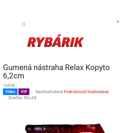
Prejsť na obsah
NÁKUP
0
Gumená nástraha Relax Kopyto
6,2cm
16558
Priemerné hodnotenie produktu je 0,0 z 5 hviezdičiek.
Neohodnotené
Podrobnosti hodnotenia
Video
VIP
Značka:
RELAX