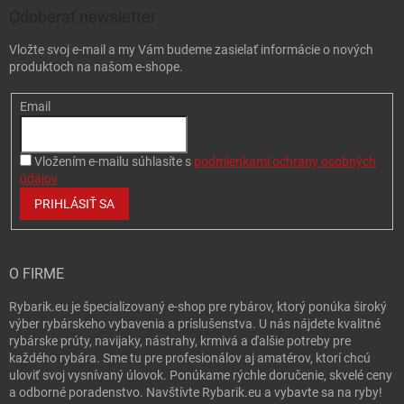
Odoberať newsletter
Vložte svoj e-mail a my Vám budeme zasielať informácie o nových
produktoch na našom e-shope.
Email
Vložením e-mailu súhlasíte s
podmienkami ochrany osobných
údajov
PRIHLÁSIŤ SA
O FIRME
Rybarik.eu je špecializovaný e-shop pre rybárov, ktorý ponúka široký
výber rybárskeho vybavenia a príslušenstva. U nás nájdete kvalitné
rybárske prúty, navijaky, nástrahy, krmivá a ďalšie potreby pre
každého rybára. Sme tu pre profesionálov aj amatérov, ktorí chcú
uloviť svoj vysnívaný úlovok. Ponúkame rýchle doručenie, skvelé ceny
a odborné poradenstvo. Navštívte Rybarik.eu a vybavte sa na ryby!