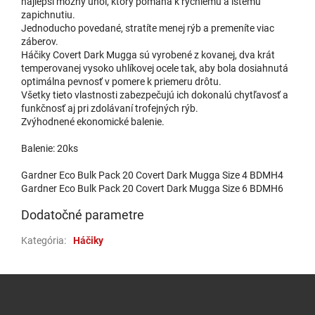
najlepší možný uhol, ktorý pomáha k rýchlemu a istému
zapichnutiu.
Jednoducho povedané, stratíte menej rýb a premeníte viac
záberov.
Háčiky Covert Dark Mugga sú vyrobené z kovanej, dva krát
temperovanej vysoko uhlíkovej ocele tak, aby bola dosiahnutá
optimálna pevnosť v pomere k priemeru drôtu.
Všetky tieto vlastnosti zabezpečujú ich dokonalú chytľavosť a
funkčnosť aj pri zdolávaní trofejných rýb.
Zvýhodnené ekonomické balenie.
Balenie: 20ks
Gardner Eco Bulk Pack 20 Covert Dark Mugga Size 4 BDMH4
Gardner Eco Bulk Pack 20 Covert Dark Mugga Size 6 BDMH6
Dodatočné parametre
Kategória
:
Háčiky
Zápätie