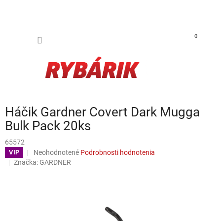
Prejsť na obsah
NÁKUP
0
Háčik Gardner Covert Dark Mugga
Bulk Pack 20ks
65572
Priemerné hodnotenie produktu je 0,0 z 5 hviezdičiek.
Neohodnotené
Podrobnosti hodnotenia
VIP
Značka:
GARDNER