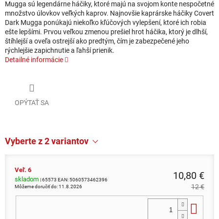
Mugga sú legendárne háčiky, ktoré majú na svojom konte nespočetné
množstvo úlovkov veľkých kaprov. Najnovšie kaprárske háčiky Covert
Dark Mugga ponúkajú niekoľko kľúčových vylepšení, ktoré ich robia
ešte lepšími. Prvou veľkou zmenou prešiel hrot háčika, ktorý je dlhší,
štíhlejší a oveľa ostrejší ako predtým, čím je zabezpečené jeho
rýchlejšie zapichnutie a ľahší prienik.
Detailné informácie
OPÝTAŤ SA
Vyberte z 2 variantov
Veľ. 6
10,80 €
skladom
| 65573
EAN:
5060573462396
12 €
Môžeme doručiť do:
11.8.2026
Do 