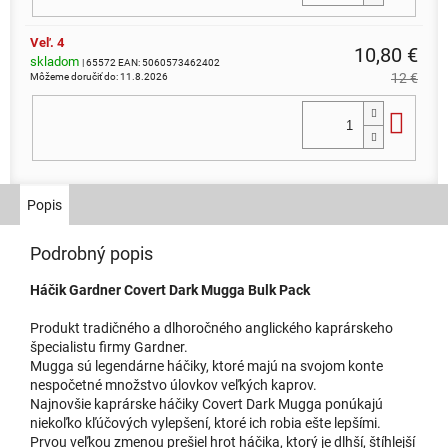
Veľ. 4
10,80 €
skladom
| 65572
EAN:
5060573462402
12 €
Môžeme doručiť do:
11.8.2026
Do 
Popis
Podrobný popis
Háčik Gardner Covert Dark Mugga Bulk Pack
Produkt tradičného a dlhoročného anglického kaprárskeho
špecialistu firmy Gardner.
Mugga sú legendárne háčiky, ktoré majú na svojom konte
nespočetné množstvo úlovkov veľkých kaprov.
Najnovšie kaprárske háčiky Covert Dark Mugga ponúkajú
niekoľko kľúčových vylepšení, ktoré ich robia ešte lepšími.
Prvou veľkou zmenou prešiel hrot háčika, ktorý je dlhší, štíhlejší