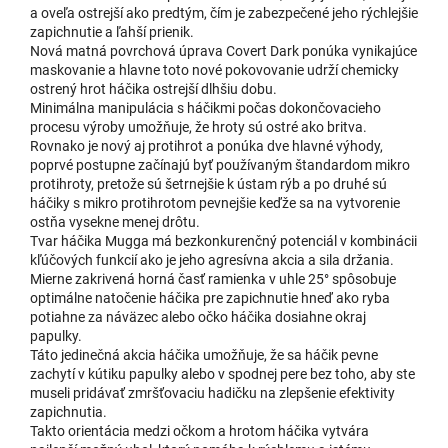
a oveľa ostrejší ako predtým, čím je zabezpečené jeho rýchlejšie
zapichnutie a ľahší prienik.
Nová matná povrchová úprava Covert Dark ponúka vynikajúce
maskovanie a hlavne toto nové pokovovanie udrží chemicky
ostrený hrot háčika ostrejší dlhšiu dobu.
Minimálna manipulácia s háčikmi počas dokončovacieho
procesu výroby umožňuje, že hroty sú ostré ako britva.
Rovnako je nový aj protihrot a ponúka dve hlavné výhody,
poprvé postupne začínajú byť používaným štandardom mikro
protihroty, pretože sú šetrnejšie k ústam rýb a po druhé sú
háčiky s mikro protihrotom pevnejšie keďže sa na vytvorenie
ostňa vysekne menej drôtu.
Tvar háčika Mugga má bezkonkurenčný potenciál v kombinácii
kľúčových funkcií ako je jeho agresívna akcia a sila držania.
Mierne zakrivená horná časť ramienka v uhle 25° spôsobuje
optimálne natočenie háčika pre zapichnutie hneď ako ryba
potiahne za náväzec alebo očko háčika dosiahne okraj
papulky.
Táto jedinečná akcia háčika umožňuje, že sa háčik pevne
zachytí v kútiku papulky alebo v spodnej pere bez toho, aby ste
museli pridávať zmršťovaciu hadičku na zlepšenie efektivity
zapichnutia.
Takto orientácia medzi očkom a hrotom háčika vytvára