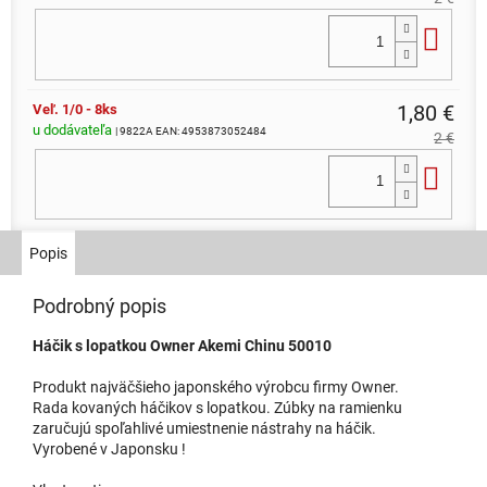
Do 
1,80 €
Veľ. 1/0 - 8ks
u dodávateľa
| 9822A
EAN:
4953873052484
2 €
Do 
Veľ. 3 - 11ks
Popis
1,80 €
skladom
| 9822D
EAN:
4953873052453
2 €
Môžeme doručiť do:
11.8.2026
Podrobný popis
Do 
Háčik s lopatkou Owner Akemi Chinu 50010
Produkt najväčšieho japonského výrobcu firmy Owner.
1,80 €
Veľ. 4 - 12ks
Rada kovaných háčikov s lopatkou. Zúbky na ramienku
u dodávateľa
zaručujú spoľahlivé umiestnenie nástrahy na háčik.
| 9822E
EAN:
4953873052446
2 €
Vyrobené v Japonsku !
Do 