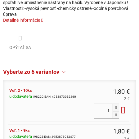
spoľahlivé umiestnenie nástrahy na háčik. Vyrobené v Japonsku !
Vlastnosti: -vysoká pevnosť -chemicky ostrené -odolná povrchová
úprava
Detailné informácie
OPÝTAŤ SA
Vyberte zo 6 variantov
1,80 €
Veľ. 2 - 10ks
u dodávateľa
| 9822C
EAN:
4953873052460
2 €
Do 
1,80 €
Veľ. 1 - 9ks
u dodávateľa
| 9822B
EAN:
4953873052477
2 €