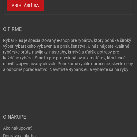
PRIHLÁSIŤ SA
O FIRME
Rybarik.eu je špecializovaný e-shop pre rybárov, ktorý ponúka široký
výber rybárskeho vybavenia a príslušenstva. U nás nájdete kvalitné
rybárske prúty, navijaky, nástrahy, krmivá a ďalšie potreby pre
každého rybára. Sme tu pre profesionálov aj amatérov, ktorí chcú
uloviť svoj vysnívaný úlovok. Ponúkame rýchle doručenie, skvelé ceny
a odborné poradenstvo. Navštívte Rybarik.eu a vybavte sa na ryby!
O NÁKUPE
Ako nakupovať
Doprava a platba