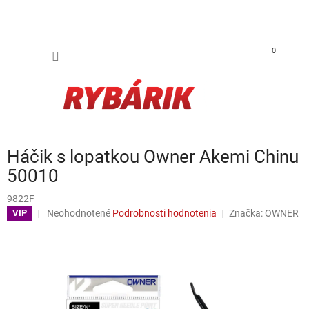
Prejsť na obsah
NÁKUP
0
Háčik s lopatkou Owner Akemi Chinu
50010
9822F
Priemerné hodnotenie produktu je 0,0 z 5 hviezdičiek.
Neohodnotené
Podrobnosti hodnotenia
Značka:
OWNER
VIP