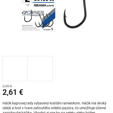
2,90 €
2,61 €
Jednotková cena:
Háčik kaprovej rady vybavený kratším ramienkom. Háčik má široký
oblúk a hrot v tvare zahnutého orlieho pazúra, čo umožňuje účinné
zapichnutie háčika. Vhodný aj pre lov na peletu alebo boilies,