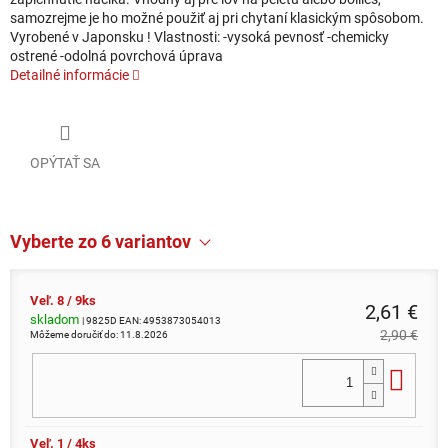
samozrejme je ho možné použiť aj pri chytaní klasickým spôsobom.
Vyrobené v Japonsku ! Vlastnosti: -vysoká pevnosť -chemicky
ostrené -odolná povrchová úprava
Detailné informácie
OPÝTAŤ SA
Vyberte zo 6 variantov
Veľ. 8 / 9ks
2,61 €
skladom
| 9825D
EAN:
4953873054013
2,90 €
Môžeme doručiť do:
11.8.2026
Do 
Veľ. 1 / 4ks