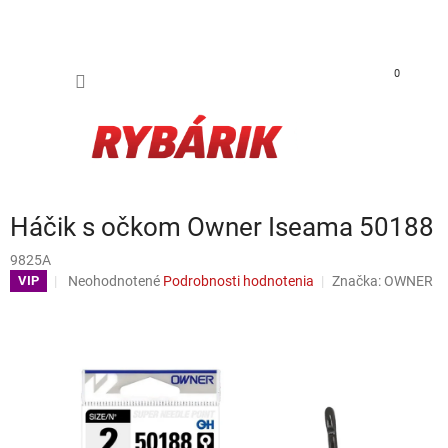
Prejsť na obsah
NÁKUP
0
Háčik s očkom Owner Iseama 50188
9825A
Priemerné hodnotenie produktu je 0,0 z 5 hviezdičiek.
Neohodnotené
Podrobnosti hodnotenia
Značka:
OWNER
VIP