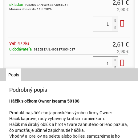
2,61 €
skladom
| 9825A
EAN:
4953873054051
2,90 €
Môžeme doručiť do:
11.8.2026
Do 
2,61 €
Veľ. 4 / 7ks
u dodávateľa
| 9825B
EAN:
4953873054037
2,90 €
Do 
Popis
Veľ. 6 / 8ks
2,61 €
skladom
Podrobný popis
| 9825C
EAN:
4953873054020
2,90 €
Môžeme doručiť do:
11.8.2026
Háčik s očkom Owner Iseama 50188
Do 
Produkt najväčšieho japonského výrobcu firmy Owner.
Háčik kaprovej rady vybavený kratším ramienkom.
Háčik má široký oblúk a hrot v tvare zahnutého orlieho pazúra,
Veľ. 10 / 11ks
2,61 €
čo umožňuje účinné zapichnutie háčika.
skladom
| 9825E
EAN:
4953873054006
Vhodný aj pre lov na peletu alebo boilies, samozrejme je ho
2,90 €
Môžeme doručiť do:
11.8.2026