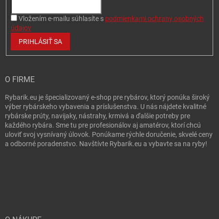
Vložením e-mailu súhlasíte s
podmienkami ochrany osobných
údajov
PRIHLÁSIŤ SA
O FIRME
Rybarik.eu je špecializovaný e-shop pre rybárov, ktorý ponúka široký
výber rybárskeho vybavenia a príslušenstva. U nás nájdete kvalitné
rybárske prúty, navijaky, nástrahy, krmivá a ďalšie potreby pre
každého rybára. Sme tu pre profesionálov aj amatérov, ktorí chcú
uloviť svoj vysnívaný úlovok. Ponúkame rýchle doručenie, skvelé ceny
a odborné poradenstvo. Navštívte Rybarik.eu a vybavte sa na ryby!