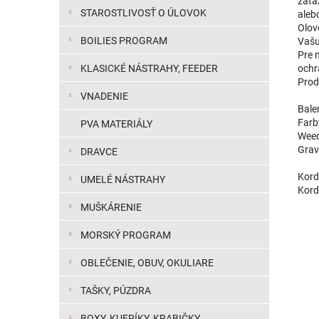
záťa
STAROSTLIVOSŤ O ÚLOVOK
alebo
Olov
BOILIES PROGRAM
Vašu
Pre 
KLASICKÉ NÁSTRAHY, FEEDER
ochr
Produ
VNADENIE
Bale
Farb
PVA MATERIÁLY
Weed 
Grave
DRAVCE
Kord
UMELÉ NÁSTRAHY
Kord
MUŠKÁRENIE
MORSKÝ PROGRAM
OBLEČENIE, OBUV, OKULIARE
TAŠKY, PÚZDRA
BOXY, KUFRÍKY, KRABIČKY