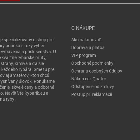
O NÁKUPE
je špecializovaný e-shop pre
Ako nakupovať
orý ponúka široký výber
Doprava a platba
 vybavenia a príslušenstva. U
VIP program
 kvalitné rybárske prúty,
Obchodné podmienky
ástrahy, krmivá a ďalšie
e každého rybára. Sme tu pre
Ochrana osobných údajov
ov aj amatérov, ktorí chcú
Nákup cez Quatro
j vysnívaný úlovok. Ponúkame
Odstúpenie od zmluvy
čenie, skvelé ceny a odborné
o. Navštívte Rybarik.eu a
Postup pri reklamácií
na ryby!