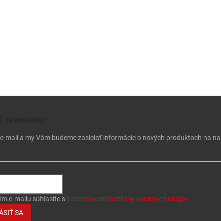
 newsletter
j e-mail a my Vám budeme zasielať informácie o nových produktoch na n
ím e-mailu súhlasíte s
podmienkami ochrany osobných údajov
ÁSIŤ SA