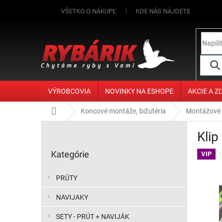
Prejsť na obsah
VŠETKO O NÁKUPE
KDE NÁS NÁJDETE
VÝROBCOVIA
NOVINKY NA ESHOPE
AKCIE A Z
Domov
Koncové montáže, bižutéria
Montážové
Bočný panel
Klip
Preskočiť kategórie
Kategórie
VIP
PRÚTY
NAVIJAKY
SETY - PRÚT + NAVIJÁK