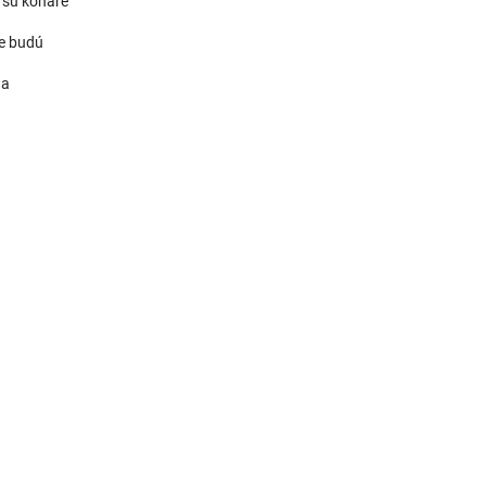
o sú konáre
ve budú
 a