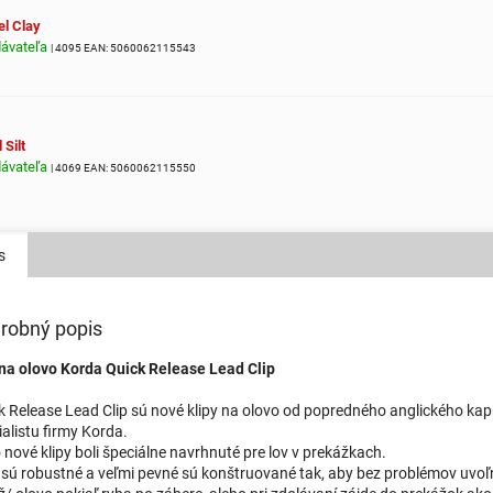
el Clay
dávateľa
| 4095
EAN:
5060062115543
Silt
dávateľa
| 4069
EAN:
5060062115550
s
robný popis
 na olovo Korda Quick Release Lead Clip
k Release Lead Clip sú nové klipy na olovo od popredného anglického ka
ialistu firmy Korda.
o nové klipy boli špeciálne navrhnuté pre lov v prekážkach.
 sú robustné a veľmi pevné sú konštruované tak, aby bez problémov uvoľn