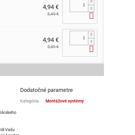
4,94 €
5,49 €
Do košíka
4,94 €
5,49 €
Do košíka
Dodatočné parametre
Kategória
:
Montážové systémy
prárskeho
ili Vašu