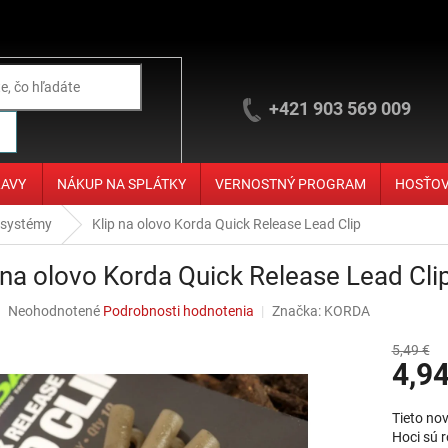
+421 903 569 009
ĽAVY
NÁKUP NA SPLÁTKY
VERNOSTNÝ PROGRAM
HOSŤO
 systémy
Klip na olovo Korda Quick Release Lead Clip
 na olovo Korda Quick Release Lead Cli
Priemerné hodnotenie produktu je 0,0 z 5 hviezdičiek.
Neohodnotené
Podrobnosti hodnotenia
Značka:
KORDA
5,49 €
4,94
Jednotko
Tieto nov
Hoci sú 