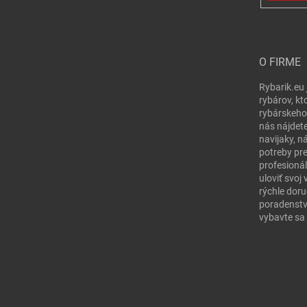
O FIRME
Rybarik.eu 
rybárov, kt
rybárskeho
nás nájdete
navijaky, n
potreby pr
profesionál
uloviť svo
rýchle doru
poradenstv
vybavte sa 