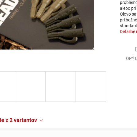
problémov
alebo pri
Olovo sa 
pri bežn
štandardn
Detailné 
OPÝT
e z 2 variantov