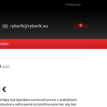
Prihlásenie
rybarik@rybarik.eu
NÁKUPNÝ KOŠ
0
0 €
VAČKY
p
4095
 €
vá cena:
é klipy boli špeciálne navrhnuté pre lov v prekážkach.
robustné a veľmi pevné sú konštruované tak, aby bez