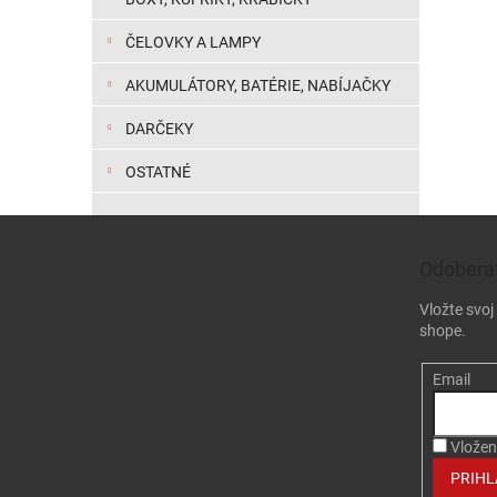
ČELOVKY A LAMPY
AKUMULÁTORY, BATÉRIE, NABÍJAČKY
DARČEKY
OSTATNÉ
Zápätie
Odoberať
Vložte svo
shope.
Email
Vložen
PRIHL