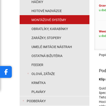
HÁČIKY
Grav
u do
HOTOVÉ NADVÄZCE
MONTÁŽOVÉ SYSTÉMY
OBRATLÍKY, KARABÍNKY
Weed 
u do
ZARÁŽKY, STOPERY
UMELÉ IMITÁCIE NÁSTRAH
Popi
OSTATNÁ BIŽUTÉRIA
FEEDER
Pod
OLOVÁ, ZÁŤAŽE
Klip
KRMÍTKA
Quic
PLAVÁKY
špec
Tiet
PODBERÁKY
Hoci