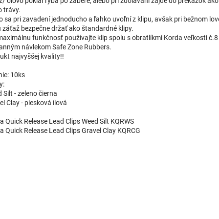
ž/ olovo pokiaľ ryba po zábere, alebo pri zdolávaní zájde do prekážok ak
 trávy.
o sa pri zavadení jednoducho a ľahko uvoľní z klipu, avšak pri bežnom lo
 záťaž bezpečne držať ako štandardné klipy.
maximálnu funkčnosť používajte klip spolu s obratlíkmi Korda veľkosti č.8
anným návlekom Safe Zone Rubbers.
kt najvyššej kvality!!
nie: 10ks
y:
Silt - zeleno čierna
l Clay - piesková ílová
a Quick Release Lead Clips Weed Silt KQRWS
a Quick Release Lead Clips Gravel Clay KQRCG