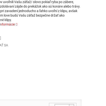
 uvoľnili Vašu záťaž/ olovo pokiaľ ryba po zábere,
 zdolávaní zájde do prekážok ako sú konáre alebo trávy.
pri zavadení jednoducho a ľahko uvoľní z klipu, avšak
om love budú Vašu záťaž bezpečne držať ako
é klipy.
informácie
AŤ SA