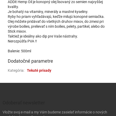
ADDit Hemp Oil je konopný olej lisovaný zo semien najvyššej
kvality.
Je bohatý na vitamíny, minerály a mastné kyseliny.
Ryby ho priam vyhľadávajú, keďže milujú konopné semiačka.
Olej môžete pridávať do všetkých druhov mixov, do zmesi pri
výrobe boilies, prelievať s ním boilies, pelety, partikel, alebo do
Stick mixov.
Taktiež je ideálny ako dip pre Vaše nástrahy.
Nerozpúšťa PVA !!
Balenie: 500ml
Dodatočné parametre
Kategória
:
Tekuté prísady
Zápätie
Odoberať newsletter
Vložte svoj e-mail a my Vám budeme zasielať informácie o nových