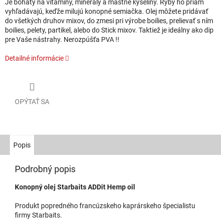
Je bohatý na vitamíny, minerály a mastné kyseliny. Ryby ho priam
vyhľadávajú, keďže milujú konopné semiačka. Olej môžete pridávať
do všetkých druhov mixov, do zmesi pri výrobe boilies, prelievať s ním
boilies, pelety, partikel, alebo do Stick mixov. Taktiež je ideálny ako dip
pre Vaše nástrahy. Nerozpúšťa PVA !!
Detailné informácie
OPÝTAŤ SA
Popis
Podrobný popis
Konopný olej Starbaits ADDit Hemp oil
Produkt popredného francúzskeho kaprárskeho špecialistu
firmy Starbaits.