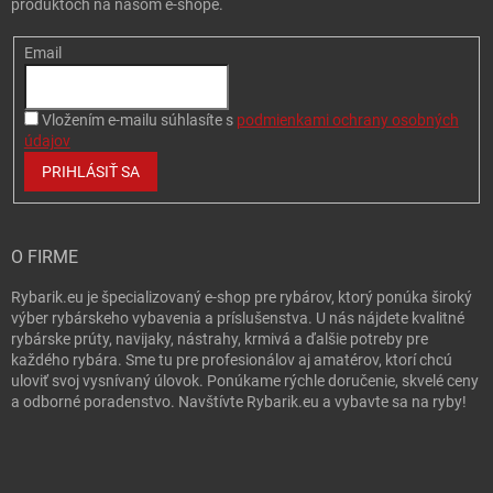
produktoch na našom e-shope.
Email
Vložením e-mailu súhlasíte s
podmienkami ochrany osobných
údajov
PRIHLÁSIŤ SA
O FIRME
Rybarik.eu je špecializovaný e-shop pre rybárov, ktorý ponúka široký
výber rybárskeho vybavenia a príslušenstva. U nás nájdete kvalitné
rybárske prúty, navijaky, nástrahy, krmivá a ďalšie potreby pre
každého rybára. Sme tu pre profesionálov aj amatérov, ktorí chcú
uloviť svoj vysnívaný úlovok. Ponúkame rýchle doručenie, skvelé ceny
a odborné poradenstvo. Navštívte Rybarik.eu a vybavte sa na ryby!