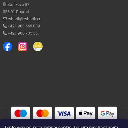
Štefánikova 57
058 01 Poprad
rybarik@rybarik.eu
+421 903 569 009
+421 908 735 361
Tento web používa súbory cookie. Ďalším prechádzaním