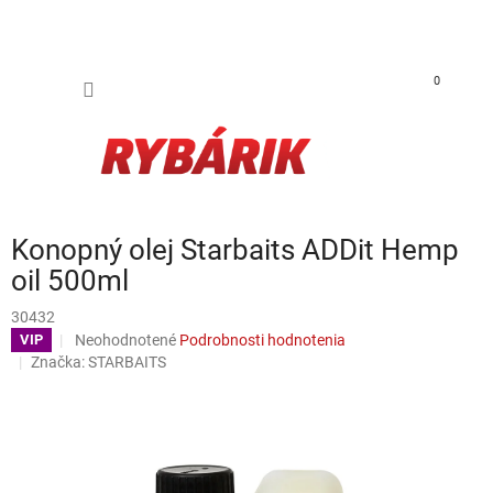
Prejsť na obsah
NÁKUP
0
Konopný olej Starbaits ADDit Hemp
oil 500ml
30432
Priemerné hodnotenie produktu je 0,0 z 5 hviezdičiek.
Neohodnotené
Podrobnosti hodnotenia
VIP
Značka:
STARBAITS