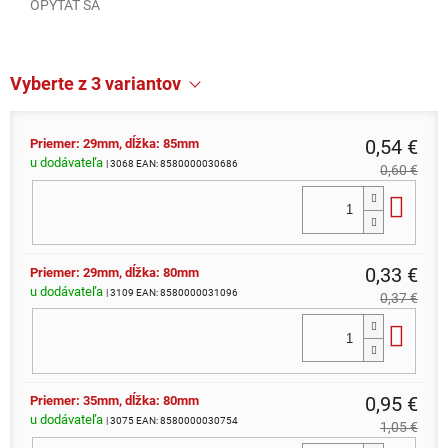
OPÝTAŤ SA
Vyberte z 3 variantov
0,54 €
Priemer: 29mm, dĺžka: 85mm
u dodávateľa
| 3068
EAN:
8580000030686
0,60 €
Do 
0,33 €
Priemer: 29mm, dĺžka: 80mm
u dodávateľa
| 3109
EAN:
8580000031096
0,37 €
Do 
0,95 €
Priemer: 35mm, dĺžka: 80mm
u dodávateľa
| 3075
EAN:
8580000030754
1,05 €