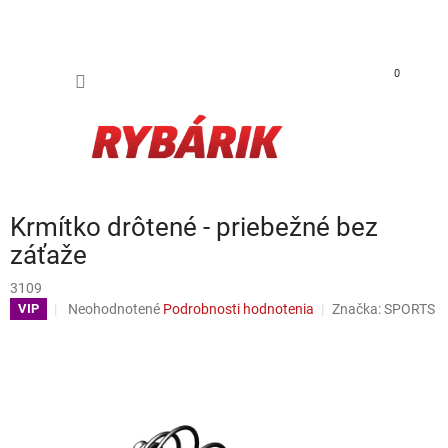
Prejsť na obsah
NÁKUP
0
Krmítko drôtené - priebežné bez
záťaže
3109
Priemerné hodnotenie produktu je 0,0 z 5 hviezdičiek.
Neohodnotené
Podrobnosti hodnotenia
Značka:
SPORTS
VIP