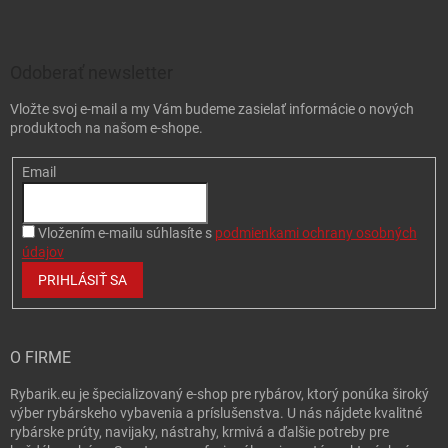
Zápätie
Odoberať newsletter
Vložte svoj e-mail a my Vám budeme zasielať informácie o nových
produktoch na našom e-shope.
Email
Vložením e-mailu súhlasíte s
podmienkami ochrany osobných
údajov
PRIHLÁSIŤ SA
O FIRME
Rybarik.eu je špecializovaný e-shop pre rybárov, ktorý ponúka široký
výber rybárskeho vybavenia a príslušenstva. U nás nájdete kvalitné
rybárske prúty, navijaky, nástrahy, krmivá a ďalšie potreby pre