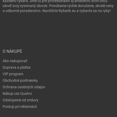
každého rybára. Sme tu pre profesionálov aj amatérov, ktorí chcú
uloviť svoj vysnívaný úlovok. Ponúkame rýchle doručenie, skvelé ceny
a odborné poradenstvo. Navštívte Rybarik.eu a vybavte sa na ryby!
O NÁKUPE
Ako nakupovať
Doprava a platba
VIP program
Obchodné podmienky
Ochrana osobných údajov
Nákup cez Quatro
Odstúpenie od zmluvy
Postup pri reklamácií