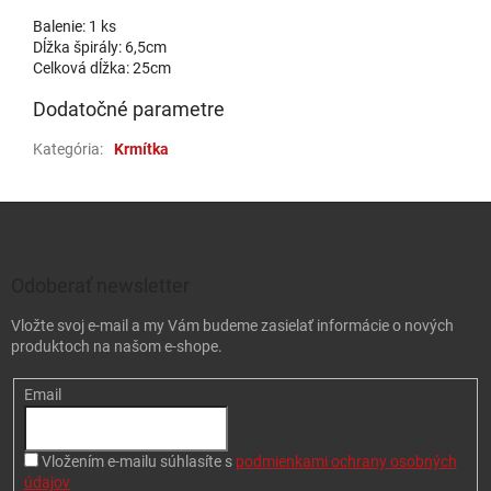
Balenie: 1 ks
Dĺžka špirály: 6,5cm
Celková dĺžka: 25cm
Dodatočné parametre
Kategória
:
Krmítka
Zápätie
Odoberať newsletter
Vložte svoj e-mail a my Vám budeme zasielať informácie o nových
produktoch na našom e-shope.
Email
Vložením e-mailu súhlasíte s
podmienkami ochrany osobných
údajov