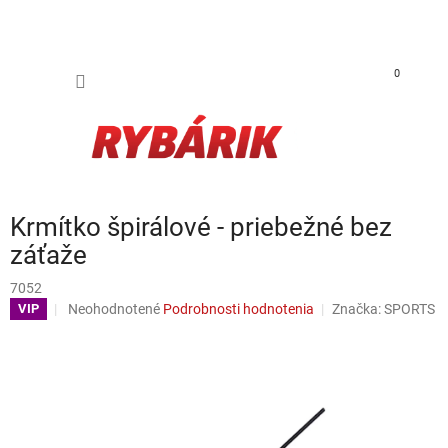
Prejsť na obsah
NÁKUP
0
Krmítko špirálové - priebežné bez
záťaže
7052
Priemerné hodnotenie produktu je 0,0 z 5 hviezdičiek.
Neohodnotené
Podrobnosti hodnotenia
Značka:
SPORTS
VIP