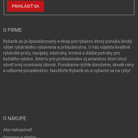
PRIHLÁSIŤ SA
O FIRME
Rybarik.eu je špecializovaný e-shop pre rybárov, ktorý ponúka široký
výber rybárskeho vybavenia a príslušenstva. U nás nájdete kvalitné
rybárske prúty, navijaky, nástrahy, krmivá a ďalšie potreby pre
každého rybára. Sme tu pre profesionálov aj amatérov, ktorí chcú
uloviť svoj vysnívaný úlovok. Ponúkame rýchle doručenie, skvelé ceny
a odborné poradenstvo. Navštívte Rybarik.eu a vybavte sa na ryby!
O NÁKUPE
Ako nakupovať
Doprava a platba