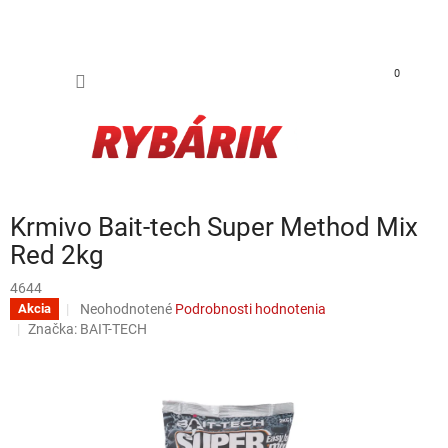
Prejsť na obsah
NÁKUP
0
Krmivo Bait-tech Super Method Mix
Red 2kg
4644
Priemerné hodnotenie produktu je 0,0 z 5 hviezdičiek.
Neohodnotené
Podrobnosti hodnotenia
Akcia
Značka:
BAIT-TECH