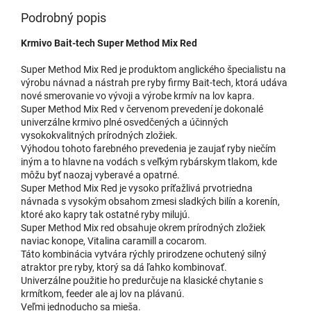
Podrobný popis
Krmivo Bait-tech Super Method Mix Red
Super Method Mix Red je produktom anglického špecialistu na
výrobu návnad a nástrah pre ryby firmy Bait-tech, ktorá udáva
nové smerovanie vo vývoji a výrobe krmív na lov kapra.
Super Method Mix Red v červenom prevedení je dokonalé
univerzálne krmivo plné osvedčených a účinných
vysokokvalitných prírodných zložiek.
Výhodou tohoto farebného prevedenia je zaujať ryby niečím
iným a to hlavne na vodách s veľkým rybárskym tlakom, kde
môžu byť naozaj vyberavé a opatrné.
Super Method Mix Red je vysoko príťažlivá prvotriedna
návnada s vysokým obsahom zmesi sladkých bilín a korenín,
ktoré ako kapry tak ostatné ryby milujú.
Super Method Mix red obsahuje okrem prírodných zložiek
naviac konope, Vitalina caramill a cocarom.
Táto kombinácia vytvára rýchly prirodzene ochutený silný
atraktor pre ryby, ktorý sa dá ľahko kombinovať.
Univerzálne použitie ho predurčuje na klasické chytanie s
krmítkom, feeder ale aj lov na plávanú.
Veľmi jednoducho sa mieša.