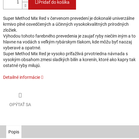
Pridať do košíka
Super Method Mix Red v červenom prevedení je dokonalé univerzálne
krmivo plné osvedčených a účinných vysokokvalitných prírodných
zložiek.
Výhodou tohoto farebného prevedenia je zaujať ryby niečím iným a to
hlavne na vodách s veľkým rybárskym tlakom, kde môžu byť naozaj
vyberavé a opatrné.
Super Method Mix Red je vysoko príťažlivá prvotriedna návnada s
vysokým obsahom zmesi sladkých bilín a korenín, ktoré ako kapry tak
ostatné ryby milujú.
Detailné informácie
OPÝTAŤ SA
Popis