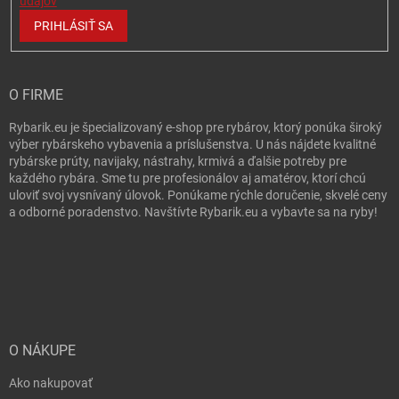
údajov
PRIHLÁSIŤ SA
O FIRME
Rybarik.eu je špecializovaný e-shop pre rybárov, ktorý ponúka široký
výber rybárskeho vybavenia a príslušenstva. U nás nájdete kvalitné
rybárske prúty, navijaky, nástrahy, krmivá a ďalšie potreby pre
každého rybára. Sme tu pre profesionálov aj amatérov, ktorí chcú
uloviť svoj vysnívaný úlovok. Ponúkame rýchle doručenie, skvelé ceny
a odborné poradenstvo. Navštívte Rybarik.eu a vybavte sa na ryby!
O NÁKUPE
Ako nakupovať