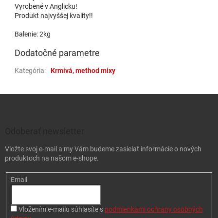
Vyrobené v Anglicku!
Produkt najvyššej kvality!!
Balenie: 2kg
Dodatočné parametre
Kategória
:
Krmivá, method mixy
Zápätie
Odoberať newsletter
Vložte svoj e-mail a my Vám budeme zasielať informácie o nových
produktoch na našom e-shope.
Email
Vložením e-mailu súhlasíte s
podmienkami ochrany osobných