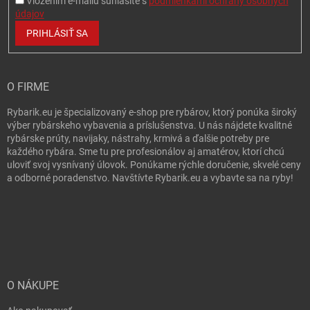
Vložením e-mailu súhlasíte s
podmienkami ochrany osobných
údajov
PRIHLÁSIŤ SA
O FIRME
Rybarik.eu je špecializovaný e-shop pre rybárov, ktorý ponúka široký
výber rybárskeho vybavenia a príslušenstva. U nás nájdete kvalitné
rybárske prúty, navijaky, nástrahy, krmivá a ďalšie potreby pre
každého rybára. Sme tu pre profesionálov aj amatérov, ktorí chcú
uloviť svoj vysnívaný úlovok. Ponúkame rýchle doručenie, skvelé ceny
a odborné poradenstvo. Navštívte Rybarik.eu a vybavte sa na ryby!
O NÁKUPE