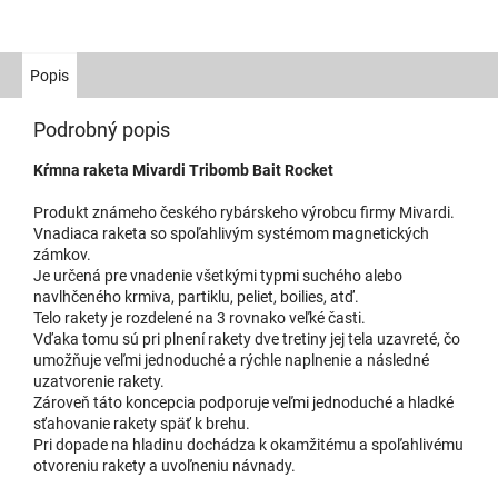
Popis
Podrobný popis
Kŕmna raketa Mivardi Tribomb Bait Rocket
Produkt známeho českého rybárskeho výrobcu firmy Mivardi.
Vnadiaca raketa so spoľahlivým systémom magnetických
zámkov.
Je určená pre vnadenie všetkými typmi suchého alebo
navlhčeného krmiva, partiklu, peliet, boilies, atď.
Telo rakety je rozdelené na 3 rovnako veľké časti.
Vďaka tomu sú pri plnení rakety dve tretiny jej tela uzavreté, čo
umožňuje veľmi jednoduché a rýchle naplnenie a následné
uzatvorenie rakety.
Zároveň táto koncepcia podporuje veľmi jednoduché a hladké
sťahovanie rakety späť k brehu.
Pri dopade na hladinu dochádza k okamžitému a spoľahlivému
otvoreniu rakety a uvoľneniu návnady.