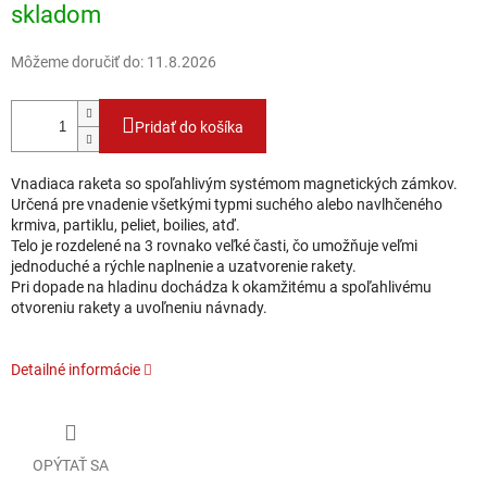
skladom
Môžeme doručiť do:
11.8.2026
Pridať do košíka
Vnadiaca raketa so spoľahlivým systémom magnetických zámkov.
Určená pre vnadenie všetkými typmi suchého alebo navlhčeného
krmiva, partiklu, peliet, boilies, atď.
Telo je rozdelené na 3 rovnako veľké časti, čo umožňuje veľmi
jednoduché a rýchle naplnenie a uzatvorenie rakety.
Pri dopade na hladinu dochádza k okamžitému a spoľahlivému
otvoreniu rakety a uvoľneniu návnady.
Detailné informácie
OPÝTAŤ SA