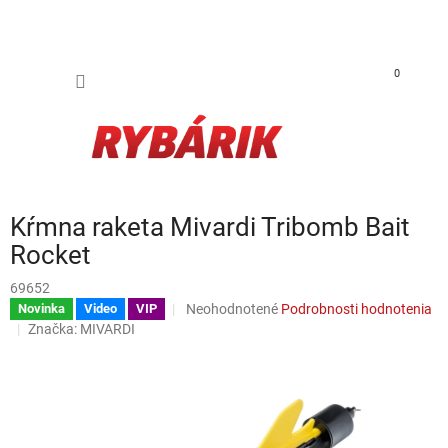
Prejsť na obsah
NÁKUP
0
Kŕmna raketa Mivardi Tribomb Bait
Rocket
69652
Priemerné hodnotenie produktu je 0,0 z 5 h
Neohodnotené
Podrobnosti hodnotenia
Novinka
Video
VIP
Značka:
MIVARDI