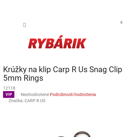
Prejsť na obsah
NÁKUP
0
Krúžky na klip Carp R Us Snag Clip
5mm Rings
12118
Priemerné hodnotenie produktu je 0,0 z 5 hviezdičiek.
Neohodnotené
Podrobnosti hodnotenia
VIP
Značka:
CARP R US