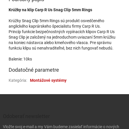
Krúžky na klip Carp R Us Snag Clip 5mm Rings
Krúžky Snag Clip 5mm Rings sú produkt osvedčeného
anglického kaprárskeho špecialistu firmy Carp R Us.
Princíp funkcie bezpečnostných vypínacích klipov Carp R Us
Snag Clip je založený na jednoduchom uviazaní 5mm krúžku
na koniec nástavca alebo kmeňového vlasca. Pre správnu
funkciu klipu sú nenahraditeľné, bez nich fungovať nebudú.
Balenie: 10ks
Dodatočné parametre
Kategória
:
Montážové systémy
Zápätie
Odoberať newsletter
Vložte svoj e-mail a my Vám budeme zasielať informácie o nových