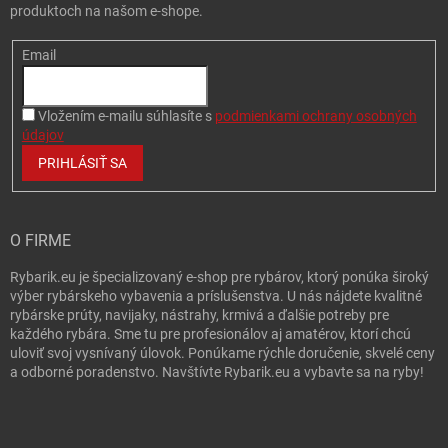
produktoch na našom e-shope.
Email
Vložením e-mailu súhlasíte s
podmienkami ochrany osobných
údajov
PRIHLÁSIŤ SA
O FIRME
Rybarik.eu je špecializovaný e-shop pre rybárov, ktorý ponúka široký
výber rybárskeho vybavenia a príslušenstva. U nás nájdete kvalitné
rybárske prúty, navijaky, nástrahy, krmivá a ďalšie potreby pre
každého rybára. Sme tu pre profesionálov aj amatérov, ktorí chcú
uloviť svoj vysnívaný úlovok. Ponúkame rýchle doručenie, skvelé ceny
a odborné poradenstvo. Navštívte Rybarik.eu a vybavte sa na ryby!