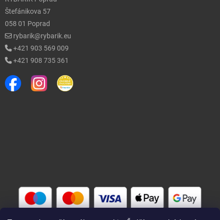
Štefánikova 57
058 01 Poprad
rybarik@rybarik.eu
+421 903 569 009
+421 908 735 361