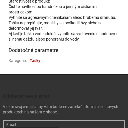
Starostlivosť o produkt
:
Čistite navlhčenou handričkou a jemným čistiacim
prostriedkom.
Vyhnite sa agresívnym chemikáliám alebo hrubému drhnutiu.
Tašku nepreplňujte, mohli by sa poškodiť švy alebo sa
deformovať jej tvar.
Aj keď je taška vodeodolná, vyhnite sa vystaveniu dlhodobému
silnému dažďu alebo ponoreniu do vody.
Dodatočné parametre
Kategória
:
Tašky
Zápätie
Odoberať newsletter
Vložte svoj e-mail a my Vám budeme zasielať informácie o nových
produktoch na našom e-shope.
Email