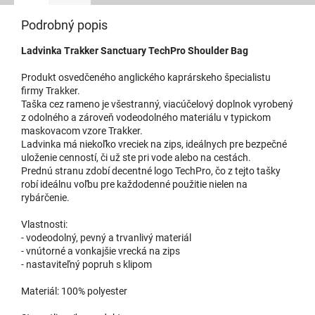
Podrobný popis
Ladvinka Trakker Sanctuary TechPro Shoulder Bag
Produkt osvedčeného anglického kaprárskeho špecialistu
firmy Trakker.
Taška cez rameno je všestranný, viacúčelový doplnok vyrobený
z odolného a zároveň vodeodolného materiálu v typickom
maskovacom vzore Trakker.
Ladvinka má niekoľko vreciek na zips, ideálnych pre bezpečné
uloženie cenností, či už ste pri vode alebo na cestách.
Prednú stranu zdobí decentné logo TechPro, čo z tejto tašky
robí ideálnu voľbu pre každodenné použitie nielen na
rybárčenie.
Vlastnosti:
- vodeodolný, pevný a trvanlivý materiál
- vnútorné a vonkajšie vrecká na zips
- nastaviteľný popruh s klipom
Materiál: 100% polyester