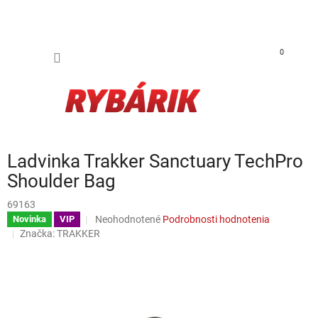
Prejsť na obsah
NÁKUP
0
Ladvinka Trakker Sanctuary TechPro
Shoulder Bag
69163
Priemerné hodnotenie produktu je 0,0 z 5 hviezdičie
Neohodnotené
Podrobnosti hodnotenia
Novinka
VIP
Značka:
TRAKKER