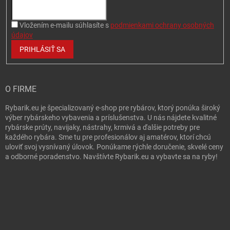
Vložením e-mailu súhlasíte s
podmienkami ochrany osobných
údajov
PRIHLÁSIŤ SA
O FIRME
Rybarik.eu je špecializovaný e-shop pre rybárov, ktorý ponúka široký
výber rybárskeho vybavenia a príslušenstva. U nás nájdete kvalitné
rybárske prúty, navijaky, nástrahy, krmivá a ďalšie potreby pre
každého rybára. Sme tu pre profesionálov aj amatérov, ktorí chcú
uloviť svoj vysnívaný úlovok. Ponúkame rýchle doručenie, skvelé ceny
a odborné poradenstvo. Navštívte Rybarik.eu a vybavte sa na ryby!