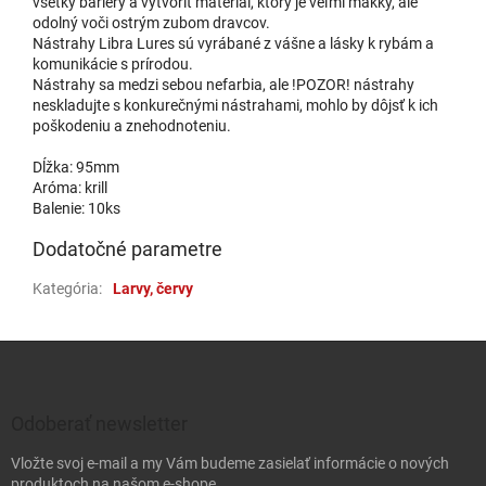
všetky bariéry a vytvoriť materiál, ktorý je veľmi mäkký, ale
odolný voči ostrým zubom dravcov.
6,66 €
Bubble Gum 017
Nástrahy Libra Lures sú vyrábané z vášne a lásky k rybám a
u dodávateľa
| 65167
7,40 €
komunikácie s prírodou.
Nástrahy sa medzi sebou nefarbia, ale !POZOR! nástrahy
Do 
neskladujte s konkurečnými nástrahami, mohlo by dôjsť k ich
poškodeniu a znehodnoteniu.
Dĺžka: 95mm
Aróma: krill
6,66 €
Black 040
Balenie: 10ks
u dodávateľa
| 65178
7,40 €
Dodatočné parametre
Do 
Kategória
:
Larvy, červy
Zápätie
6,66 €
Pellet 035
u dodávateľa
| 65175
7,40 €
Odoberať newsletter
Do 
Vložte svoj e-mail a my Vám budeme zasielať informácie o nových
produktoch na našom e-shope.