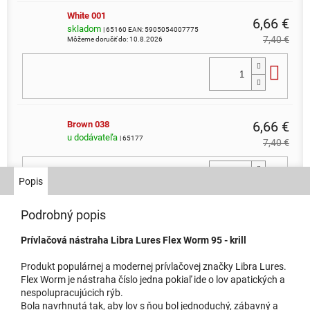
White 001
6,66 €
skladom
| 65160
EAN:
5905054007775
7,40 €
Môžeme doručiť do:
10.8.2026
Do 
6,66 €
Brown 038
u dodávateľa
| 65177
7,40 €
Do 
Popis
Podrobný popis
6,66 €
Coffee Milk 036
Prívlačová nástraha Libra Lures Flex Worm 95 - krill
u dodávateľa
| 65176
7,40 €
Produkt populárnej a modernej prívlačovej značky Libra Lures.
Do 
Flex Worm je nástraha číslo jedna pokiaľ ide o lov apatických a
nespolupracujúcich rýb.
Bola navrhnutá tak, aby lov s ňou bol jednoduchý, zábavný a