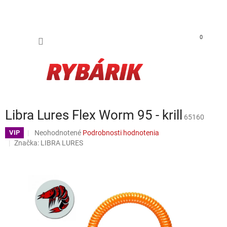
Prejsť na obsah
NÁKUP
0
Libra Lures Flex Worm 95 - krill
65160
Priemerné hodnotenie produktu je 0,0 z 5 hviezdičiek.
Neohodnotené
Podrobnosti hodnotenia
VIP
Značka:
LIBRA LURES