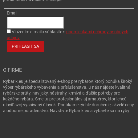
6,66 €
Cheese 005
Email
u dodávateľa
| 65162
7,40 €
Do 
Vložením e-mailu súhlasíte s
podmienkami ochrany osobných
údajov
PRIHLÁSIŤ SA
6,66 €
Yellow 007
u dodávateľa
| 65164
7,40 €
O FIRME
Do 
Rybarik.eu je špecializovaný e-shop pre rybárov, ktorý ponúka široký
výber rybárskeho vybavenia a príslušenstva. U nás nájdete kvalitné
rybárske prúty, navijaky, nástrahy, krmivá a ďalšie potreby pre
6,66 €
Purple with Glitter 020
každého rybára. Sme tu pre profesionálov aj amatérov, ktorí chcú
u dodávateľa
uloviť svoj vysnívaný úlovok. Ponúkame rýchle doručenie, skvelé ceny
| 65170
7,40 €
a odborné poradenstvo. Navštívte Rybarik.eu a vybavte sa na ryby!
Do 