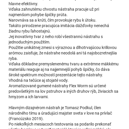
hlavne efektívny.
6,66 €
Olive 031
Vďaka zahnutému chvostu nástraha pracuje už pri
u dodávateľa
najmenšom pohybe špičky prúta.
| 65174
7,40 €
Narovnáva sa a krúti, čím provokuje rybu k útoku.
Takáto prirodzene pracujúca imitácia dážďovky nenechá
Do 
žiadnu rybu ľahostajnú.
Jej inovatívny tvar z neho robí všestrannú nástrahu s
jednoduchým použitím.
Použitie unikátnej zmesi s výraznou a dlhotrvajúcou krillovou
6,66 €
Apple Green 027
arómou zaisťuje, že nástrahe neodolá ani tá najobozretnejšia
u dodávateľa
| 65173
7,40 €
ryba.
Vďaka dôkladne premyslenenému tvaru a extrémne mäkkému
materiálu reaguje aj na najjemnejší pohyb špičky, čo dáva
Do 
široké spektrum možností prezentácie tejto nástrahy.
Vhodná na tečúce aj stojaté vody.
Aromatizované gumené nástrahy Flex Worm sú určené
predovšetkým na lov pstruhov a iných druhov rýb, živiacich sa
6,66 €
Pink Pearl 018
hmyzom a ich larvami.
u dodávateľa
| 65168
7,40 €
Hlavným dizajnérom nástrah je Tomasz Podkul, člen
národného tímu a úradujúci majster sveta v love na prívlač
Do 
(Francúzsko 2019).
Po niekoľkých mesiacoch testovania sa podarilo prekonať