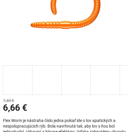
7,40 €
6,66 €
Jednotková cena:
Flex Worm je nástraha číslo jedna pokiaľ ide o lov apatických a
nespolupracujúcich rýb. Bola navrhnutá tak, aby lov s ňou bol
jednoduchý, zábavný a hlavne efektívny. Vďaka zahnutému chvostu