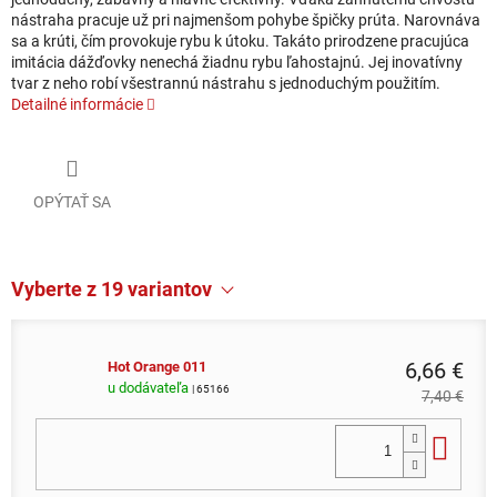
nástraha pracuje už pri najmenšom pohybe špičky prúta. Narovnáva
sa a krúti, čím provokuje rybu k útoku. Takáto prirodzene pracujúca
imitácia dážďovky nenechá žiadnu rybu ľahostajnú. Jej inovatívny
tvar z neho robí všestrannú nástrahu s jednoduchým použitím.
Detailné informácie
OPÝTAŤ SA
Vyberte z 19 variantov
6,66 €
Hot Orange 011
u dodávateľa
| 65166
7,40 €
Do 