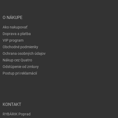
6,66 €
Hot Yellow 006
u dodávateľa
| 65163
7,40 €
O NÁKUPE
Do 
Ako nakupovať
Doprava a platba
VIP program
6,66 €
Dark Yellow 008
Obchodné podmienky
u dodávateľa
| 65165
7,40 €
Ochrana osobných údajov
Nákup cez Quatro
Do 
Odstúpenie od zmluvy
Postup pri reklamácií
6,66 €
Red 021
u dodávateľa
| 65171
7,40 €
Do 
KONTAKT
RYBÁRIK Poprad