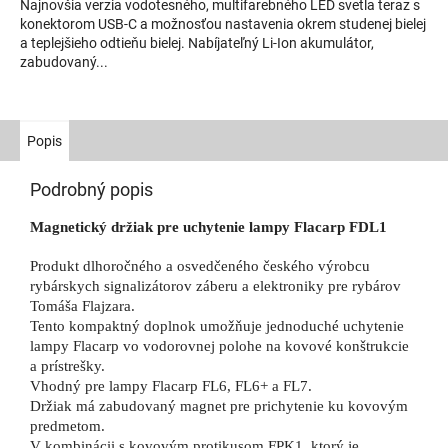
Najnovšia verzia vodotesného, multifarebného LED svetla teraz s
konektorom USB-C a možnosťou nastavenia okrem studenej bielej
a teplejšieho odtieňu bielej. Nabíjateľný Li-Ion akumulátor,
zabudovaný...
Popis
Podrobný popis
Magnetický držiak pre uchytenie lampy Flacarp FDL1
Produkt dlhoročného a osvedčeného českého výrobcu
rybárskych signalizátorov záberu a elektroniky pre rybárov
Tomáša Flajzara.
Tento kompaktný doplnok umožňuje jednoduché uchytenie
lampy Flacarp vo vodorovnej polohe na kovové konštrukcie
a prístrešky.
Vhodný pre lampy Flacarp FL6, FL6+ a FL7.
Držiak má zabudovaný magnet pre prichytenie ku kovovým
predmetom.
V
kombinácii s
kovovým protikusom FPK1
, ktorý je