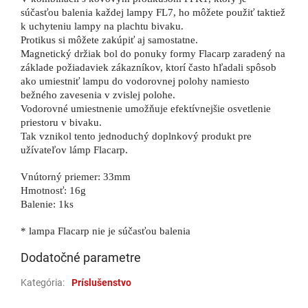
súčasťou balenia každej lampy
FL7
, ho môžete použiť taktiež
k uchyteniu lampy na plachtu bivaku.
Protikus si môžete zakúpiť aj samostatne.
Magnetický držiak bol do ponuky formy Flacarp zaradený na
základe požiadaviek zákazníkov, ktorí často hľadali spôsob
ako umiestniť lampu do vodorovnej polohy namiesto
bežného zavesenia v zvislej polohe.
Vodorovné umiestnenie umožňuje efektívnejšie osvetlenie
priestoru v bivaku.
Tak vznikol tento jednoduchý doplnkový produkt pre
užívateľov lámp Flacarp.
Vnútorný priemer: 33mm
Hmotnosť: 16g
Balenie: 1ks
* lampa Flacarp nie je súčasťou balenia
Dodatočné parametre
Kategória
:
Príslušenstvo