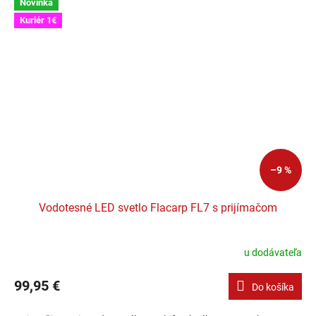
Novinka
Kuriér 1€
–9 %
Vodotesné LED svetlo Flacarp FL7 s prijímačom
u dodávateľa
99,95 €
Do košíka