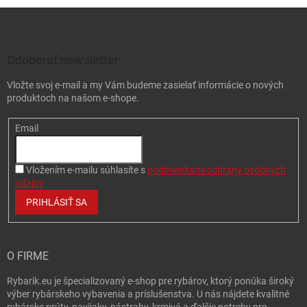
Zápätie
Odoberať newsletter
Vložte svoj e-mail a my Vám budeme zasielať informácie o nových
produktoch na našom e-shope.
Email
Vložením e-mailu súhlasíte s
podmienkami ochrany osobných
údajov
PRIHLÁSIŤ SA
O FIRME
Rybarik.eu je špecializovaný e-shop pre rybárov, ktorý ponúka široký
výber rybárskeho vybavenia a príslušenstva. U nás nájdete kvalitné
rybárske prúty, navijaky, nástrahy, krmivá a ďalšie potreby pre