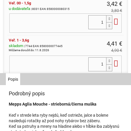
3,42 €
Veľ. 00 - 1,5g
u dodávateľa
| 8031
EAN:
8580000080315
3,80 €
Do 
Veľ. 1 - 3,6g
4,41 €
skladom
| 7744
EAN:
8580000077445
4,90 €
Môžeme doručiť do:
11.8.2026
Do 
Popis
3,42 €
Veľ. 2 - 4,6g
u dodávateľa
| 8032
EAN:
8580000080322
3,80 €
Podrobný popis
Do 
Mepps Aglia Mouche - strieborná/čierna muška
Keď v strede leta ryby nejdú, keď ostrieže, jalce a bolene
nasledujú rotačky až pod nohy rybárov bez záberu.
Keď sa pstruhy a mreny na hladine alebo v hĺbke iba zablysnú