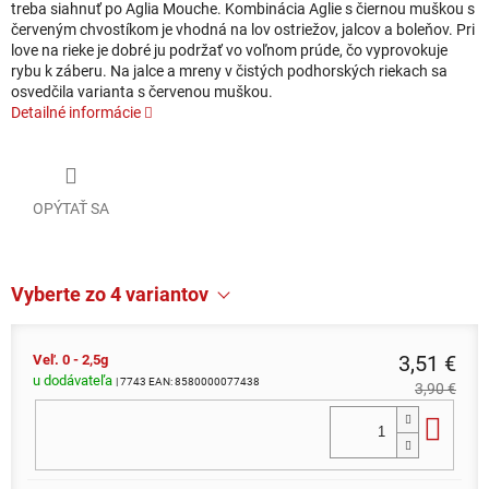
treba siahnuť po Aglia Mouche. Kombinácia Aglie s čiernou muškou s
červeným chvostíkom je vhodná na lov ostriežov, jalcov a boleňov. Pri
love na rieke je dobré ju podržať vo voľnom prúde, čo vyprovokuje
rybu k záberu. Na jalce a mreny v čistých podhorských riekach sa
osvedčila varianta s červenou muškou.
Detailné informácie
OPÝTAŤ SA
Vyberte zo 4 variantov
3,51 €
Veľ. 0 - 2,5g
u dodávateľa
| 7743
EAN:
8580000077438
3,90 €
Do 