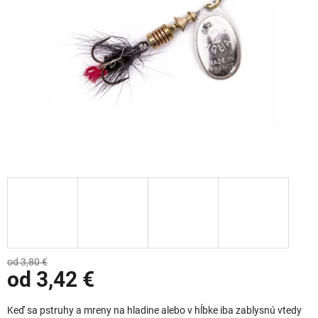
od 3,80 €
od
3,42 €
Jednotková cena:
Keď sa pstruhy a mreny na hladine alebo v hĺbke iba zablysnú vtedy