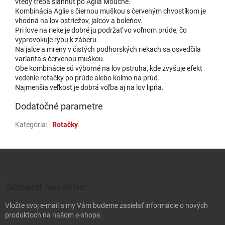
vtedy treba siahnuť po Aglia Mouche.
Kombinácia Aglie s čiernou muškou s červeným chvostíkom je
vhodná na lov ostriežov, jalcov a boleňov.
Pri love na rieke je dobré ju podržať vo voľnom prúde, čo
vyprovokuje rybu k záberu.
Na jalce a mreny v čistých podhorských riekach sa osvedčila
varianta s červenou muškou.
Obe kombinácie sú výborné na lov pstruha, kde zvyšuje efekt
vedenie rotačky po prúde alebo kolmo na prúd.
Najmenšia veľkosť je dobrá voľba aj na lov lipňa.
Dodatočné parametre
Kategória
:
Rotačky
Zápätie
Odoberať newsletter
Vložte svoj e-mail a my Vám budeme zasielať informácie o nových
produktoch na našom e-shope.