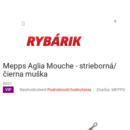
Prejsť na obsah
NÁKUP
0
Mepps Aglia Mouche - strieborná/
čierna muška
8031
Priemerné hodnotenie produktu je 0,0 z 5 hviezdičiek.
Neohodnotené
Podrobnosti hodnotenia
Značka:
MEPPS
VIP