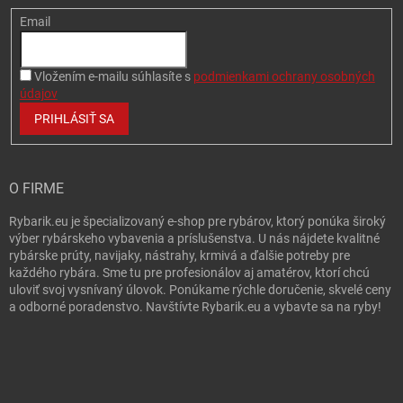
Email
Vložením e-mailu súhlasíte s
podmienkami ochrany osobných
údajov
PRIHLÁSIŤ SA
O FIRME
Rybarik.eu je špecializovaný e-shop pre rybárov, ktorý ponúka široký
výber rybárskeho vybavenia a príslušenstva. U nás nájdete kvalitné
rybárske prúty, navijaky, nástrahy, krmivá a ďalšie potreby pre
každého rybára. Sme tu pre profesionálov aj amatérov, ktorí chcú
uloviť svoj vysnívaný úlovok. Ponúkame rýchle doručenie, skvelé ceny
a odborné poradenstvo. Navštívte Rybarik.eu a vybavte sa na ryby!