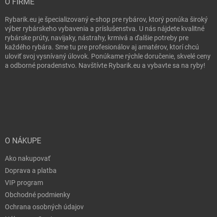
O FIRME
Rybarik.eu je špecializovaný e-shop pre rybárov, ktorý ponúka široký
výber rybárskeho vybavenia a príslušenstva. U nás nájdete kvalitné
rybárske prúty, navijaky, nástrahy, krmivá a ďalšie potreby pre
každého rybára. Sme tu pre profesionálov aj amatérov, ktorí chcú
uloviť svoj vysnívaný úlovok. Ponúkame rýchle doručenie, skvelé ceny
a odborné poradenstvo. Navštívte Rybarik.eu a vybavte sa na ryby!
O NÁKUPE
Ako nakupovať
Doprava a platba
VIP program
Obchodné podmienky
Ochrana osobných údajov