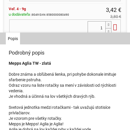
3,42 €
Veľ. 4 - 9g
u dodávateľa
| 8049
EAN:
8580000080490
3,80 €
Do 
Popis
4,05 €
Veľ. 3 - 6,5g
u dodávateľa
Podrobný popis
| 8048
EAN:
8580000080483
4,50 €
Mepps Aglia TW - zlatá
Do 
Dobre známa a obľúbená lienka, pri pohybe dokonale imituje
sfarbenie pstruha.
Odraz vzoru na liste rotačky sa mení v závislosti od rýchlosti
vedenia.
Je vhodná a účinná na lov všetkých dravých rýb.
Svetová jednotka medzi rotačkami - tak uvažujú stotisíce
prívlačiarov.
Je vzorom pre všetky rotačky.
Mepps je Mepps! Aglia je Aglia!
Aglia je dobrá na lov každej ryby v každej vode.