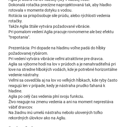
Dokonalá rotačka precízne naprojektovaná tak, aby hladko
rotovala v momente dotyku s vodou.
Rotácia sa prispôsobuje sile prúdu, alebo rýchlosti vedenia
rotačky.
Takže Aglia Stále vytvára požadované vibrácie.
Pri pomalom vedení Aglia pracuje rovnomerne ale bez efektu
"trepotania".
Prezentácia: Pri dopade na hladinu voľne padá do hĺbky
požadovanej rybárom.
Pri vedení vytvára vibrácie veľmi atraktívne pre dravca.
Aglia sa výborne hodí na lov v prúdoch a je nenahraditeľná pri
love na stredne hlbokých vodách, kde je potrebné horizontálne
vedenie nástrahy.
Veľmi sa osvedčila aj na lov vo veľkých hĺbkach, kde ryby často
reagujú len v prípade, kedy je nástraha prudko ťahaná k
hladine.
Aglia po celý čas vedenia plní svoju funkciu.
Živo reaguje na zmenu vedenia a ani na moment neprestáva
vábiť dravcov.
Na žiadnu inú umelú nástrahu nebolo ulovených toľko
rekordných úlovkov ako na Agliu.