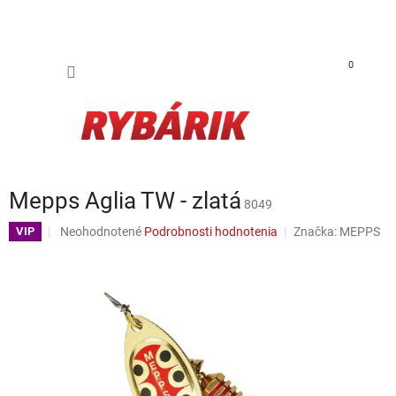
Prejsť na obsah
NÁKUP
0
Mepps Aglia TW - zlatá
8049
Priemerné hodnotenie produktu je 0,0 z 5 hviezdičiek.
Neohodnotené
Podrobnosti hodnotenia
Značka:
MEPPS
VIP