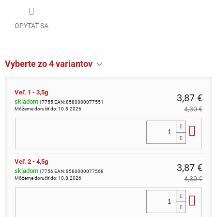
OPÝTAŤ SA
Vyberte zo 4 variantov
Veľ. 1 - 3,5g
3,87 €
skladom
| 7755
EAN:
8580000077551
4,30 €
Môžeme doručiť do:
10.8.2026
Do 
Veľ. 2 - 4,5g
3,87 €
skladom
| 7756
EAN:
8580000077568
4,30 €
Môžeme doručiť do:
10.8.2026
Do 