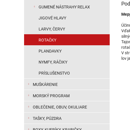
Pod
GUMENÉ NÁSTRAHY RELAX
Mepp
JIGOVÉ HLAVY
Účin
LARVY, ČERVY
Vďak
siln
ROTAČKY
Tajo
rota
PLANDAVKY
V st
lov j
NYMFY, RÁČIKY
PRÍSLUŠENSTVO
MUŠKÁRENIE
MORSKÝ PROGRAM
OBLEČENIE, OBUV, OKULIARE
TAŠKY, PÚZDRA
BOXY, KUFRÍKY, KRABIČKY