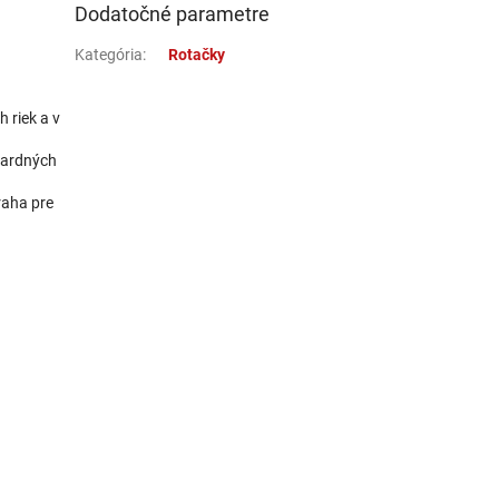
Dodatočné parametre
Kategória
:
Rotačky
 riek a v
ndardných
raha pre