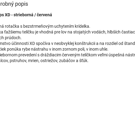
robný popis
s XD - strieborná / červená
ná rotačka s bezstrmeňovým uchytením krídelka.
a ťažšiemu telíčku je vhodná pre lov na stojatých vodách, hlbších častiach
ých prúdoch.
mstvo účinnosti XD spočíva v neobvyklej konštrukcii a na rozdiel od šta
čiek ponúka rybe nástrahu v inom zornom poli, v inom uhle.
riebornom prevedení s dráždiacim červeným telíčkom veľmi úspešná nást
alcov, pstruhov, mrien, ostriežov, zubáčov a šťúk.