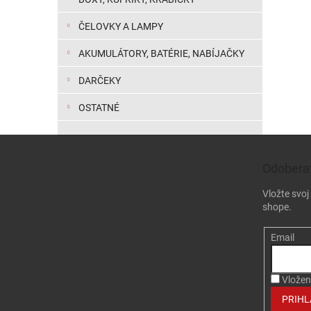
ČELOVKY A LAMPY
AKUMULÁTORY, BATÉRIE, NABÍJAČKY
DARČEKY
OSTATNÉ
Zápätie
Odoberať
Vložte svo
shope.
Email
Vložen
PRIHL