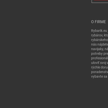
O FIRME
Rybarik.eu 
rybárov, kt
rybárskeho
nás nájdete
navijaky, n
potreby pr
profesionál
uloviť svo
rýchle doru
poradenstv
vybavte sa 