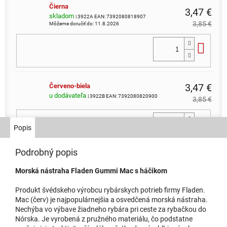
Čierna
3,47 €
skladom
| 3922A
EAN:
7392080818907
3,85 €
Môžeme doručiť do:
11.8.2026
Do 
3,47 €
Červeno-biela
u dodávateľa
| 3922B
EAN:
7392080820900
3,85 €
Do 
Popis
Podrobný popis
Fluo zelená
3,56 €
skladom
| 3922D
EAN:
7392080816903
Morská nástraha Fladen Gummi Mac s háčikom
3,95 €
Môžeme doručiť do:
11.8.2026
Produkt švédskeho výrobcu rybárskych potrieb firmy Fladen.
Do 
Mac (červ) je najpopulárnejšia a osvedčená morská nástraha.
Nechýba vo výbave žiadneho rybára pri ceste za rybačkou do
Nórska. Je vyrobená z pružného materiálu, čo podstatne