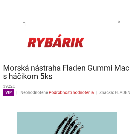
Prejsť na obsah
NÁKUP
0
Morská nástraha Fladen Gummi Mac
s háčikom 5ks
3922C
Priemerné hodnotenie produktu je 0,0 z 5 hviezdičiek.
Neohodnotené
Podrobnosti hodnotenia
Značka:
FLADEN
VIP