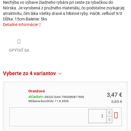
Nechýba vo výbave žiadneho rybára pri ceste za rybačkou do
Nórska. Je vyrobená z pružného materiálu, čo podstatne zvyšuje jej
atraktivitu, čím láka všetky dravé a hlbinné ryby. Háčik: veľkosť 9/0
Dĺžka: 15cm Balenie: 5ks
Detailné informácie
OPÝTAŤ SA
Vyberte zo 4 variantov
Oranžová
3,47 €
skladom
| 3922C
EAN:
7392080817900
3,85 €
Môžeme doručiť do:
11.8.2026
Do 