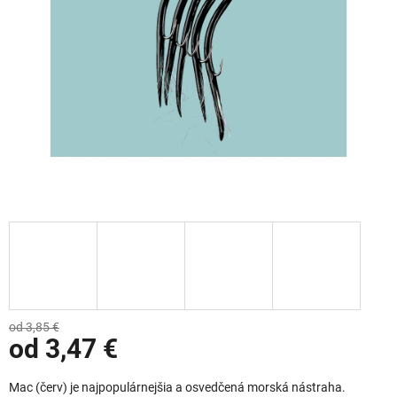
od 3,85 €
od
3,47 €
Jednotková cena:
Mac (červ) je najpopulárnejšia a osvedčená morská nástraha.