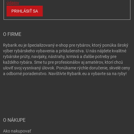
údajov
PRIHLÁSIŤ SA
O FIRME
Rybarik.eu je špecializovaný e-shop pre rybárov, ktorý ponúka široký
výber rybárskeho vybavenia a príslušenstva. U nás nájdete kvalitné
rybárske prúty, navijaky, nástrahy, krmivá a ďalšie potreby pre
každého rybára. Sme tu pre profesionálov aj amatérov, ktorí chcú
uloviť svoj vysnívaný úlovok. Ponúkame rýchle doručenie, skvelé ceny
a odborné poradenstvo. Navštívte Rybarik.eu a vybavte sa na ryby!
O NÁKUPE
Ako nakupovať