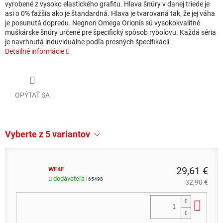
vyrobené z vysoko elastického grafitu. Hlava šnúry v danej triede je
asi o 0% ťažšia ako je štandardná. Hlava je tvarovaná tak, že jej váha
je posunutá dopredu. Negnon Omega Orionis sú vysokokvalitné
muškárske šnúry určené pre špecifický spôsob rybolovu. Každá séria
je navrhnutá induviduálne podľa presných špecifikácií.
Detailné informácie
OPÝTAŤ SA
Vyberte z 5 variantov
29,61 €
WF4F
u dodávateľa
| 65498
32,90 €
Do 