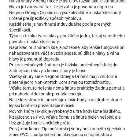
Hlava šnúry v danej triede je asi o 0% ťažšia ako je štandardná.
Hlava je tvarovaná tak, že jej váha je posunutá dopredu.
29,61 €
WF2F
Negnon Omega Orionis sú vysokokvalitné muškárske šnúry
u dodávateľa
určené pre špecifický spôsob rybolovu.
| 65496
32,90 €
Každá séria je navrhnutá induviduálne podľa presných
špecifikácií.
Do 
Týka sa to ako tvaru hlavy, použitého jadra, tak aj samotného
povrchu muškárskej šnúry.
Napríklad pri šnúrach kde je potrebné, aby lepšie fungovali pri
nahadzovaní na väčšie vzdialenosti, sú dlhšie hlavy a váha
hlavy je posunutá dopredu.
Pri prezentačných šnúrach je ťažisko umiestnené ďalej do
zadnej časti hlavy a koniec šnúry je tenší.
Všetky šnúry série Negnon Omega Orionis majú vnútorné
pletené jadro Non-Stretch Core s malou roztiažnosťou.
Vďaka tomuto riešeniu nemá šnúra prakticky žiadnu pamäť a
pri nahodení dokonale prenáša energiu.
Na jednej strane to umožňuje dlhšie hody a na druhej strane
lepšiu kontrolu prezentácie mušiek.
Povrch šnúry Hi-Silk je vyrobený z ultra hodvábne hladkého,
klzajúceho sa PVC, vďaka čomu sa šnúra nielen nešpiní, ale
tiež znižuje trenie v očkách prúta.
Pri výrobe konca Tip muškárskej šnúry bola použitá špeciálna
zmes PVC s nadpriemernou plávajúcou schopnosťou a