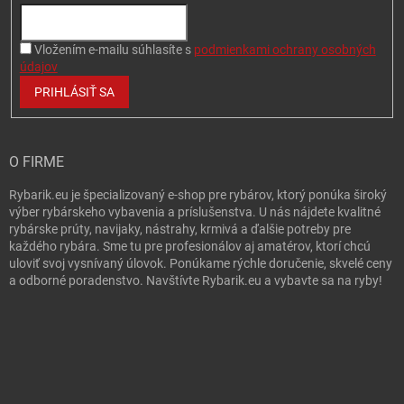
Vložením e-mailu súhlasíte s
podmienkami ochrany osobných
údajov
PRIHLÁSIŤ SA
O FIRME
Rybarik.eu je špecializovaný e-shop pre rybárov, ktorý ponúka široký
výber rybárskeho vybavenia a príslušenstva. U nás nájdete kvalitné
rybárske prúty, navijaky, nástrahy, krmivá a ďalšie potreby pre
každého rybára. Sme tu pre profesionálov aj amatérov, ktorí chcú
uloviť svoj vysnívaný úlovok. Ponúkame rýchle doručenie, skvelé ceny
a odborné poradenstvo. Navštívte Rybarik.eu a vybavte sa na ryby!