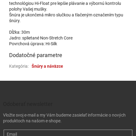
technológiou Hi-Float pre lepšie plávanie a výbornú kontrolu
polohy Vašej mušky.
Šnúra je ukončená mikro slučkou a tlačeným označením typu
šnúry.
Dĺžka: 30m
Jadro: splietané Non-Stretch Core
Povrchová úprava: Hi-Silk
Dodatočné parametre
Kategória
:
Šnúry a náväzce
Zápätie
Odoberať newsletter
Vložte svoj e-mail a my Vám budeme zasielať informácie o nových
produktoch na našom e-shope.
Email