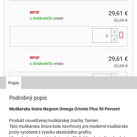
29,61 €
WF5F
u dodávateľa
| 65499
32,90 €
Do 
29,61 €
WF6F
u dodávateľa
| 65500
32,90 €
Do 
Popis
Podrobný popis
29,61 €
WF3F
Muškárska šnúra Negnon Omega Orionis Plus 50 Percent
u dodávateľa
| 65497
32,90 €
Produkt osvedčenej muškárskej značky Taimen.
Do 
Táto muškárska šnúra bola navrhnutý pre moderné muškárske
prúty vyrobené z vysoko elastického grafitu.