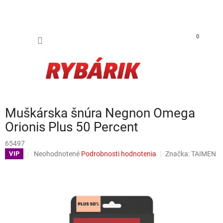
Prejsť na obsah
NÁKUP
0
Muškárska šnúra Negnon Omega
Orionis Plus 50 Percent
65497
Priemerné hodnotenie produktu je 0,0 z 5 hviezdičiek.
Neohodnotené
Podrobnosti hodnotenia
Značka:
TAIMEN
VIP