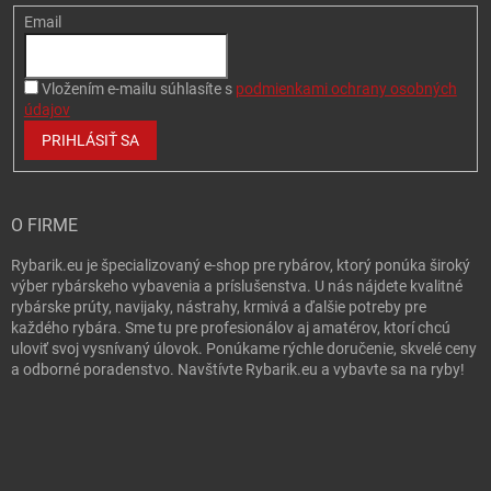
Email
Vložením e-mailu súhlasíte s
podmienkami ochrany osobných
údajov
PRIHLÁSIŤ SA
O FIRME
Rybarik.eu je špecializovaný e-shop pre rybárov, ktorý ponúka široký
výber rybárskeho vybavenia a príslušenstva. U nás nájdete kvalitné
rybárske prúty, navijaky, nástrahy, krmivá a ďalšie potreby pre
každého rybára. Sme tu pre profesionálov aj amatérov, ktorí chcú
uloviť svoj vysnívaný úlovok. Ponúkame rýchle doručenie, skvelé ceny
a odborné poradenstvo. Navštívte Rybarik.eu a vybavte sa na ryby!