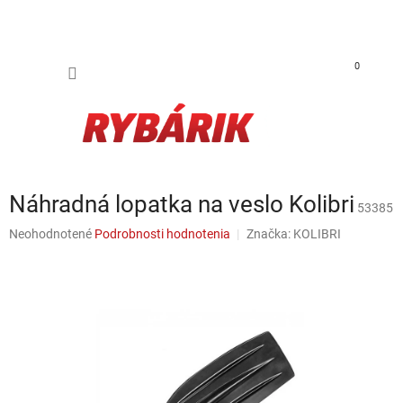
Prejsť na obsah
NÁKUP
0
Náhradná lopatka na veslo Kolibri
53385
Priemerné hodnotenie produktu je 0,0 z 5 hviezdičiek.
Neohodnotené
Podrobnosti hodnotenia
Značka:
KOLIBRI