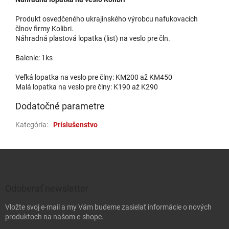
Produkt osvedčeného ukrajinského výrobcu nafukovacích
člnov firmy Kolibri.
Náhradná plastová lopatka (list) na veslo pre čln.
Balenie: 1ks
Veľká lopatka na veslo pre člny: KM200 až KM450
Malá lopatka na veslo pre člny: K190 až K290
Dodatočné parametre
Kategória
:
Príslušenstvo
Zápätie
Odoberať newsletter
Vložte svoj e-mail a my Vám budeme zasielať informácie o nových
produktoch na našom e-shope.