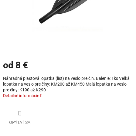
od
8 €
Jednotková cena:
Náhradná plastová lopatka (list) na veslo pre čln. Balenie: 1ks Veľká
lopatka na veslo pre člny: KM200 až KM450 Malá lopatka na veslo
pre člny: K190 až K290
Detailné informácie
OPÝTAŤ SA