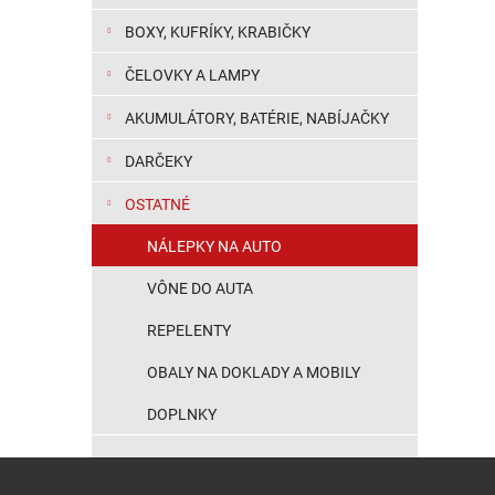
BOXY, KUFRÍKY, KRABIČKY
ČELOVKY A LAMPY
AKUMULÁTORY, BATÉRIE, NABÍJAČKY
DARČEKY
OSTATNÉ
NÁLEPKY NA AUTO
VÔNE DO AUTA
REPELENTY
OBALY NA DOKLADY A MOBILY
DOPLNKY
Zápätie