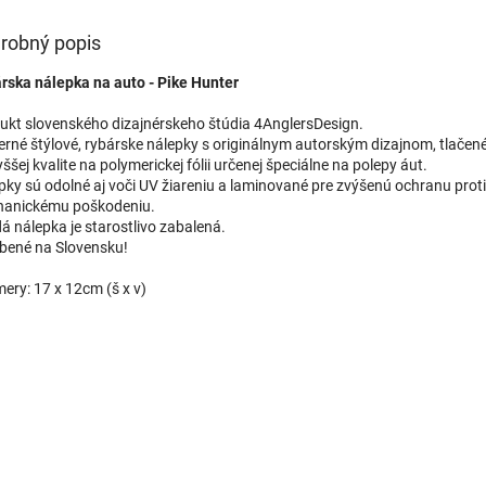
robný popis
rska nálepka na auto - Pike Hunter
ukt slovenského dizajnérskeho štúdia 4AnglersDesign.
rné štýlové, rybárske nálepky s originálnym autorským dizajnom, tlačené
ššej kvalite na polymerickej fólii určenej špeciálne na polepy áut.
pky sú odolné aj voči UV žiareniu a laminované pre zvýšenú ochranu proti
anickému poškodeniu.
á nálepka je starostlivo zabalená.
bené na Slovensku!
ery: 17 x 12cm (š x v)