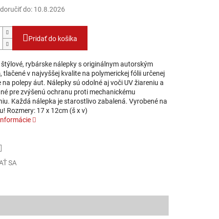
oručiť do:
10.8.2026
Pridať do košíka
štýlové, rybárske nálepky s originálnym autorským
 tlačené v najvyššej kvalite na polymerickej fólii určenej
 na polepy áut. Nálepky sú odolné aj voči UV žiareniu a
né pre zvýšenú ochranu proti mechanickému
iu. Každá nálepka je starostlivo zabalená. Vyrobené na
u! Rozmery: 17 x 12cm (š x v)
informácie
AŤ SA