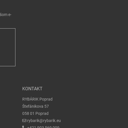
ašom e-
KONTAKT
RYBÁRIK Poprad
Štefánikova 57
058 01 Poprad
rybarik@rybarik.eu
+421 903 569 009