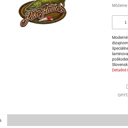
Môžeme d
Moderné 
dizajnom,
špeciálne
laminova
poškoden
Slovensk
Detailné 
OPÝT
s