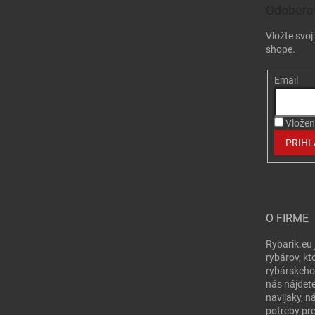
Odoberať
Vložte svo
shope.
Email
Vložen
PRIHL
O FIRME
Rybarik.eu 
rybárov, kt
rybárskeho
nás nájdete
navijaky, n
potreby pr