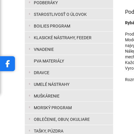
PODBERÁKY
Pod
STAROSTLIVOSŤ O ÚLOVOK
Rybá
BOILIES PROGRAM
Prod
KLASICKÉ NÁSTRAHY, FEEDER
Mode
najvy
VNADENIE
Nále
mech
PVA MATERIÁLY
Každ
Vyro
DRAVCE
Rozm
UMELÉ NÁSTRAHY
MUŠKÁRENIE
MORSKÝ PROGRAM
OBLEČENIE, OBUV, OKULIARE
TAŠKY, PÚZDRA