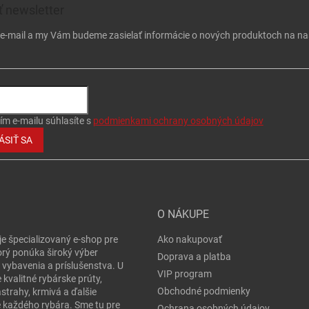
 newsletter
j e-mail a my Vám budeme zasielať informácie o nových produktoch na n
ím e-mailu súhlasíte s
podmienkami ochrany osobných údajov
ÁSIŤ SA
O NÁKUPE
je špecializovaný e-shop pre
Ako nakupovať
orý ponúka široký výber
Doprava a platba
 vybavenia a príslušenstva. U
VIP program
 kvalitné rybárske prúty,
Obchodné podmienky
ástrahy, krmivá a ďalšie
e každého rybára. Sme tu pre
Ochrana osobných údajov