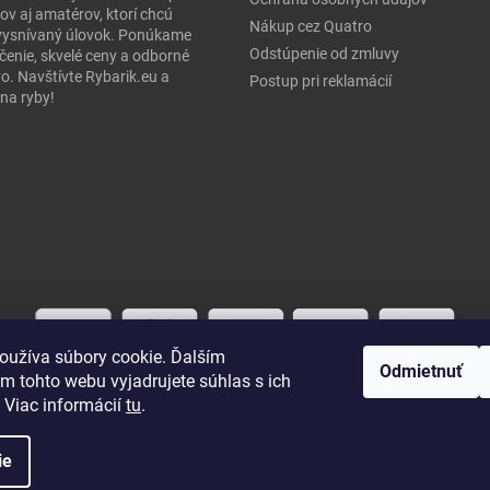
ov aj amatérov, ktorí chcú
Nákup cez Quatro
j vysnívaný úlovok. Ponúkame
Odstúpenie od zmluvy
čenie, skvelé ceny a odborné
o. Navštívte Rybarik.eu a
Postup pri reklamácií
na ryby!
oužíva súbory cookie. Ďalším
Odmietnuť
m tohto webu vyjadrujete súhlas s ich
 Viac informácií
tu
.
ie
práva vyhradené.
Upraviť nastavenie cookies