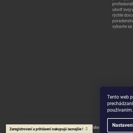
profesionál
uloviť svo
rýchle doru
poradenstv
vybavte sa 
Tento web p
prechádzaní
používaním.
Nastaven
Copyright 2026
Rybárik eu - rybárske potreby
. Všetky 
Zaregistrovaní a prihlásení nakupujú lacnejšie !