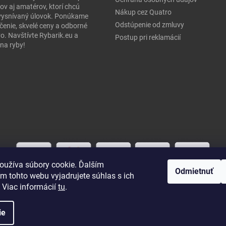
ov aj amatérov, ktorí chcú
Nákup cez Quatro
j vysnívaný úlovok. Ponúkame
Odstúpenie od zmluvy
čenie, skvelé ceny a odborné
o. Navštívte Rybarik.eu a
Postup pri reklamácií
na ryby!
oužíva súbory cookie. Ďalším
Odmietnuť
m tohto webu vyjadrujete súhlas s ich
 Viac informácií
tu
.
ie
práva vyhradené.
Upraviť nastavenie cookies