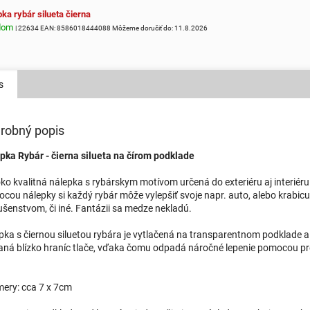
ka rybár silueta čierna
dom
| 22634
EAN:
8586018444088
Môžeme doručiť do:
11.8.2026
s
robný popis
pka Rybár - čierna silueta na čírom podklade
ko kvalitná nálepka s rybárskym motívom určená do exteriéru aj interiéru
cou nálepky si každý rybár môže vylepšiť svoje napr. auto, alebo krabicu
lušenstvom, či iné. Fantázii sa medze nekladú.
pka s čiernou siluetou rybára je vytlačená na transparentnom podklade 
aná blízko hraníc tlače, vďaka čomu odpadá náročné lepenie pomocou p
ery: cca 7 x 7cm