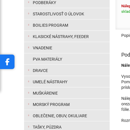
PODBERÁKY
Nálep
skla
STAROSTLIVOSŤ O ÚLOVOK
BOILIES PROGRAM
Popi
KLASICKÉ NÁSTRAHY, FEEDER
VNADENIE
Pod
PVA MATERIÁLY
Nále
DRAVCE
Vyso
UMELÉ NÁSTRAHY
Pomo
prís
MUŠKÁRENIE
Nále
orez
MORSKÝ PROGRAM
fólie.
OBLEČENIE, OBUV, OKULIARE
Rozm
TAŠKY, PÚZDRA