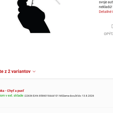
svoje aut
nekladú!
Detailné 
OPÝT
e z 2 variantov
ka - Chyť a pusť
om v ext. sklade
| 22636
EAN:
8586018444101
Môžeme doručiť do:
13.8.2026