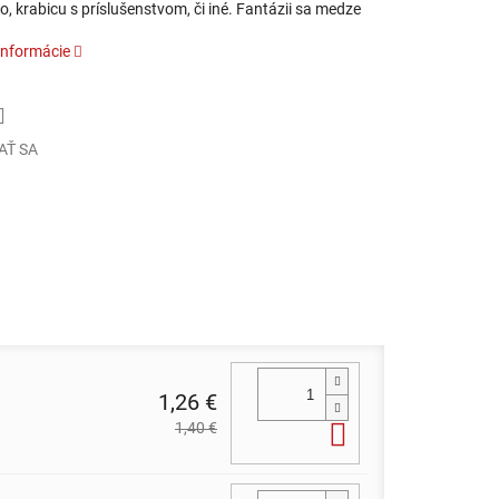
o, krabicu s príslušenstvom, či iné. Fantázii sa medze
informácie
AŤ SA
1,26 €
1,40 €
Do košíka