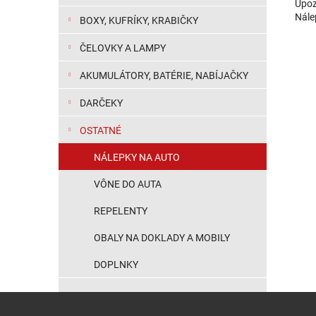
Upoz
Nále
BOXY, KUFRÍKY, KRABIČKY
ČELOVKY A LAMPY
AKUMULÁTORY, BATÉRIE, NABÍJAČKY
DARČEKY
OSTATNÉ
NÁLEPKY NA AUTO
VÔNE DO AUTA
REPELENTY
OBALY NA DOKLADY A MOBILY
DOPLNKY
Zápätie