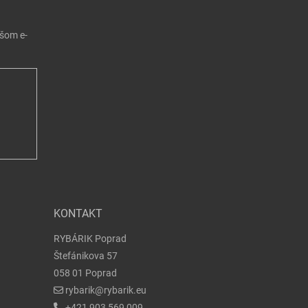
ašom e-
KONTAKT
RYBÁRIK Poprad
Štefánikova 57
058 01 Poprad
rybarik@rybarik.eu
+421 903 569 009