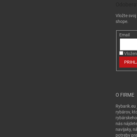
Odoberať
Vložte svo
shope.
Email
Vložen
PRIHL
O FIRME
Rybarik.eu 
rybárov, kt
rybárskeho
nás nájdete
navijaky, n
potreby pr