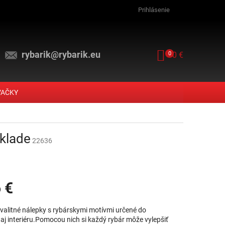
Prihlásenie
rybarik@rybarik.eu
NÁKUPNÝ KOŠ
0
0 €
VAČKY
dklade
22636
 €
vá cena:
valitné nálepky s rybárskymi motívmi určené do
 aj interiéru.Pomocou nich si každý rybár môže vylepšiť