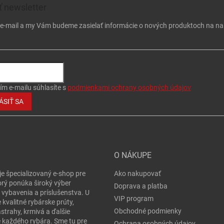
 newsletter
j e-mail a my Vám budeme zasielať informácie o nových produktoch na n
ím e-mailu súhlasíte s
podmienkami ochrany osobných údajov
ÁSIŤ SA
O NÁKUPE
je špecializovaný e-shop pre
Ako nakupovať
orý ponúka široký výber
Doprava a platba
 vybavenia a príslušenstva. U
VIP program
 kvalitné rybárske prúty,
Obchodné podmienky
ástrahy, krmivá a ďalšie
e každého rybára. Sme tu pre
Ochrana osobných údajov