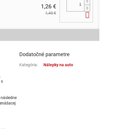
1,26 €
1,40 €
Do košíka
Dodatočné parametre
Kategória
:
Nálepky na auto
.
 s
a následne
renášacej