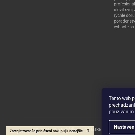
profesionál
uloviť svo
rýchle doru
poradenstv
vybavte sa 
Tento web p
prechádzaní
používaním.
Nastaven
Copyright 2026
Rybárik eu - rybárske potreby
. Všetky 
Zaregistrovaní a prihlásení nakupujú lacnejšie !