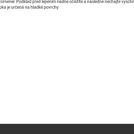
ornenie: Podklad pred lepením riadne očistite a následne nechajte vysch
pka je určená na hladké povrchy.